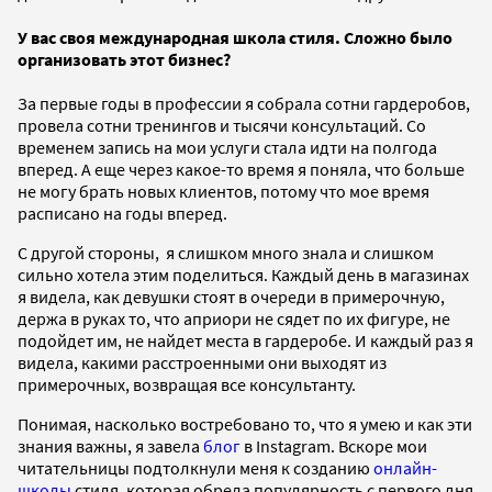
У вас своя международная школа стиля. Сложно было
организовать этот бизнес?
За первые годы в профессии я собрала сотни гардеробов,
провела сотни тренингов и тысячи консультаций. Со
временем запись на мои услуги стала идти на полгода
вперед. А еще через какое-то время я поняла, что больше
не могу брать новых клиентов, потому что мое время
расписано на годы вперед.
С другой стороны, я слишком много знала и слишком
сильно хотела этим поделиться. Каждый день в магазинах
я видела, как девушки стоят в очереди в примерочную,
держа в руках то, что априори не сядет по их фигуре, не
подойдет им, не найдет места в гардеробе. И каждый раз я
видела, какими расстроенными они выходят из
примерочных, возвращая все консультанту.
Понимая, насколько востребовано то, что я умею и как эти
знания важны, я завела
блог
в Instagram. Вскоре мои
читательницы подтолкнули меня к созданию
онлайн-
школы
стиля, которая обрела популярность с первого дня