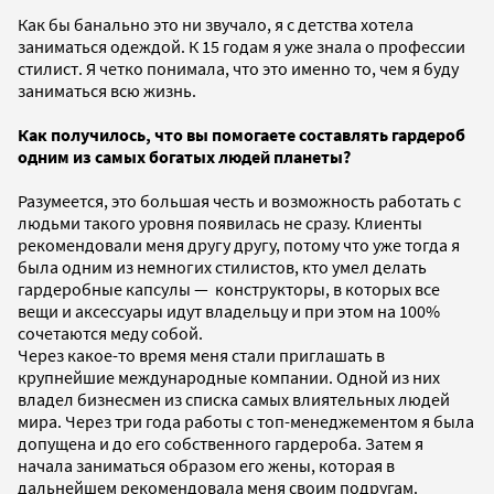
Как бы банально это ни звучало, я с детства хотела
заниматься одеждой. К 15 годам я уже знала о профессии
стилист. Я четко понимала, что это именно то, чем я буду
заниматься всю жизнь.
Как получилось, что вы помогаете составлять гардероб
одним из самых богатых людей планеты?
Разумеется, это большая честь и возможность работать с
людьми такого уровня появилась не сразу. Клиенты
рекомендовали меня другу другу, потому что уже тогда я
была одним из немногих стилистов, кто умел делать
гардеробные капсулы — конструкторы, в которых все
вещи и аксессуары идут владельцу и при этом на 100%
сочетаются меду собой.
Через какое-то время меня стали приглашать в
крупнейшие международные компании. Одной из них
владел бизнесмен из списка самых влиятельных людей
мира. Через три года работы с топ-менеджементом я была
допущена и до его собственного гардероба. Затем я
начала заниматься образом его жены, которая в
дальнейшем рекомендовала меня своим подругам.