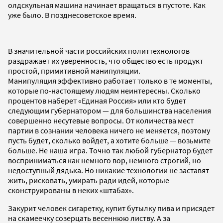
олдскульная машина начинает вращаться в пустоте. Как
уже было. В позднесоветское время.
В значительной части российских политтехнологов
раздражает их уверенность, что общество есть продукт
простой, примитивной манипуляции.
Манипуляция эффективно работает только в те моменты,
которые по-настоящему людям неинтересны. Сколько
процентов наберет «Единая Россия» или кто будет
следующим губернатором — для большинства населения
совершенно несутевые вопросы. От количества мест
партии в сознании человека ничего не меняется, поэтому
пусть будет, сколько войдет, а хотите больше — возьмите
больше. Не наша игра. Точно так любой губернатор будет
восприниматься как немного вор, немного строгий, но
недоступный дядька. Но никакие технологии не заставят
жить, рисковать, умирать ради идей, которые
сконструированы в неких «штабах».
Закурит человек сигаретку, купит бутылку пива и присядет
на скамеечку созерцать весеннюю листву. А за