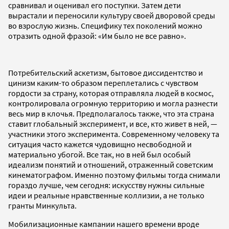
сравнивал и оценивал его поступки. Затем дети
вырастали и переносили культуру своей дворовой среды
во взрослую жизнь. Специфику тех поколений можно
отразить одной фразой: «Им было не все равно».
Потребительский аскетизм, бытовое диссидентство и
цинизм каким-то образом переплетались с чувством
гордости за страну, которая отправляла людей в космос,
контролировала огромную территорию и могла разнести
весь мир в клочья. Предполагалось также, что эта страна
ставит глобальный эксперимент, и все, кто живет в ней, —
участники этого эксперимента. Современному человеку та
ситуация часто кажется чудовищно несвободной и
материально убогой. Все так, но в ней был особый
идеализм понятий и отношений, отраженный советским
кинематографом. Именно поэтому фильмы тогда снимали
гораздо лучше, чем сегодня: искусству нужны сильные
идеи и реальные нравственные коллизии, а не только
гранты Минкульта.
Мобилизационные кампании нашего времени вроде