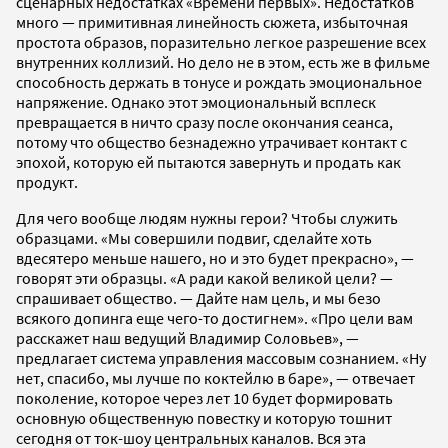
сценарных недостатках «Времени первых». Недостатков
много — примитивная линейность сюжета, избыточная
простота образов, поразительно легкое разрешение всех
внутренних коллизий. Но дело не в этом, есть же в фильме
способность держать в тонусе и рождать эмоциональное
напряжение. Однако этот эмоциональный всплеск
превращается в ничто сразу после окончания сеанса,
потому что общество безнадежно утрачивает контакт с
эпохой, которую ей пытаются завернуть и продать как
продукт.
Для чего вообще людям нужны герои? Чтобы служить
образцами. «Мы совершили подвиг, сделайте хоть
вдесятеро меньше нашего, но и это будет прекрасно», —
говорят эти образцы. «А ради какой великой цели? —
спрашивает общество. — Дайте нам цель, и мы безо
всякого допинга еще чего-то достигнем». «Про цели вам
расскажет наш ведущий Владимир Соловьев», —
предлагает система управления массовым сознанием. «Ну
нет, спасибо, мы лучше по коктейлю в баре», — отвечает
поколение, которое через лет 10 будет формировать
основную общественную повестку и которую тошнит
сегодня от ток-шоу центральных каналов. Вся эта