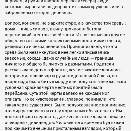
впрочем, и рубили кайлом мерзлоту севера) люди,
которые вырастали во дворах этих самых хрущевок или в
заброшенных сегодня деревнях.
Вопрос, конечно, не в архитектуре, а в качестве той среды;
дома — лишь символ, в силу прочности бетона
переживший агентов своей эпохи. Их воспитывало другое
общество со своими коллективными понятиями о чести,
решимости и безбашенности. Принципиально, что эта
среда была незамкнутой: в нее легко вписывались
знакомые, соседи, даже случайные люди — границы
личного и общего были очень размытыми. Родители
рассказывали детям о фронте, всякие захожие делились
историями, телевизор «грузил» идеологией Союза, во
дворе надо было бить в морду или получать в нее же, если
условная красная черта местных понятий была
перейдена. Суть этой черты далеко не каждый мог
описать. Но ее чувствовали и, главное, понимали, что
такая черта существует. Было полуосознанное понимание,
что мир расчерчен на сетку моральных обязательств. Им
должно было следовать, даже если это не давало никаких
очевидных дивидендов. Человек того времени будто жил
под каким-то внешним пристальным взглядом, который