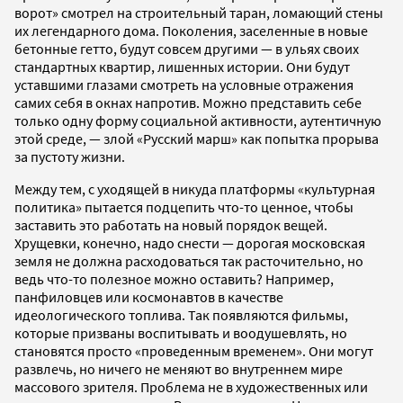
ворот» смотрел на строительный таран, ломающий стены
их легендарного дома. Поколения, заселенные в новые
бетонные гетто, будут совсем другими — в ульях своих
стандартных квартир, лишенных истории. Они будут
уставшими глазами смотреть на условные отражения
самих себя в окнах напротив. Можно представить себе
только одну форму социальной активности, аутентичную
этой среде, — злой «Русский марш» как попытка прорыва
за пустоту жизни.
Между тем, с уходящей в никуда платформы «культурная
политика» пытается подцепить что-то ценное, чтобы
заставить это работать на новый порядок вещей.
Хрущевки, конечно, надо снести — дорогая московская
земля не должна расходоваться так расточительно, но
ведь что-то полезное можно оставить? Например,
панфиловцев или космонавтов в качестве
идеологического топлива. Так появляются фильмы,
которые призваны воспитывать и воодушевлять, но
становятся просто «проведенным временем». Они могут
развлечь, но ничего не меняют во внутреннем мире
массового зрителя. Проблема не в художественных или