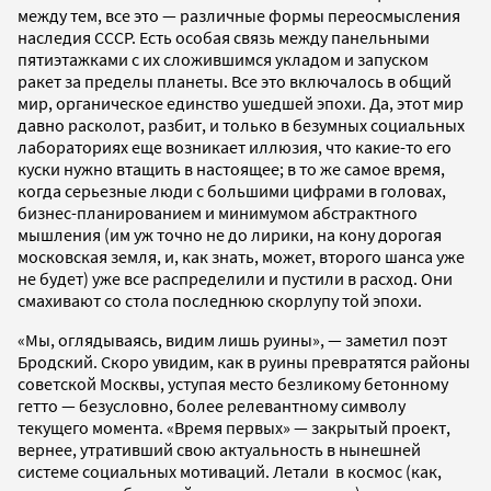
между тем, все это — различные формы переосмысления
наследия СССР. Есть особая связь между панельными
пятиэтажками с их сложившимся укладом и запуском
ракет за пределы планеты. Все это включалось в общий
мир, органическое единство ушедшей эпохи. Да, этот мир
давно расколот, разбит, и только в безумных социальных
лабораториях еще возникает иллюзия, что какие-то его
куски нужно втащить в настоящее; в то же самое время,
когда серьезные люди с большими цифрами в головах,
бизнес-планированием и минимумом абстрактного
мышления (им уж точно не до лирики, на кону дорогая
московская земля, и, как знать, может, второго шанса уже
не будет) уже все распределили и пустили в расход. Они
смахивают со стола последнюю скорлупу той эпохи.
«Мы, оглядываясь, видим лишь руины», — заметил поэт
Бродский. Скоро увидим, как в руины превратятся районы
советской Москвы, уступая место безликому бетонному
гетто — безусловно, более релевантному символу
текущего момента. «Время первых» — закрытый проект,
вернее, утративший свою актуальность в нынешней
системе социальных мотиваций. Летали в космос (как,