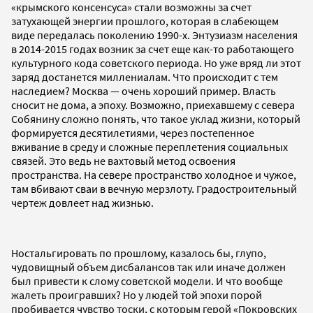
«крымского консенсуса» стали возможны за счет
затухающей энергии прошлого, которая в слабеющем
виде передалась поколению 1990-х. Энтузиазм населения
в 2014-2015 годах возник за счет еще как-то работающего
культурного кода советского периода. Но уже вряд ли этот
заряд достанется миллениалам. Что происходит с тем
наследием? Москва — очень хороший пример. Власть
сносит не дома, а эпоху. Возможно, приехавшему с севера
Собянину сложно понять, что такое уклад жизни, который
формируется десятилетиями, через постепенное
вживание в среду и сложные переплетения социальных
связей. Это ведь не вахтовый метод освоения
пространства. На севере пространство холодное и чужое,
там вбивают сваи в вечную мерзлоту. Градостроительный
чертеж довлеет над жизнью.
Ностальгировать по прошлому, казалось бы, глупо,
чудовищный объем дисбалансов так или иначе должен
был привести к слому советской модели. И что вообще
жалеть проигравших? Но у людей той эпохи порой
пробивается чувство тоски, с которым герой «Покровских