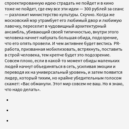
спроектированную идею страдать не пойдет и в кино
тоже не пойдет, где ему все эти идеи — 300 рублей за сеанс
— разложит министерство культуры. Скучно. Когда же
московский мэр утрамбует его любимый двор и любимую
лавочку, переселит в чудовищный архитектурный
ансамбль, убивающий своей типичностью, внутри этого
человека начнет набухать большая обида, подозрение,
что его опять провели. И чем активнее будет вестись PR-
работа, призванная мобилизовать, встряхнуть, поставить
в строй человека, тем крепче будет это подозрение.
Совсем плохо, если в какой-то момент обиды маленьких
людей начнут объединяться в сеть, усиливая эмоции и
переводя их на универсальный уровень, и затем появится
лидер, который тихим, но крайне убедительным голосом
скажет: «Вас обманули. Этот мир совсем не ваш. Но я знаю,
что надо делать».