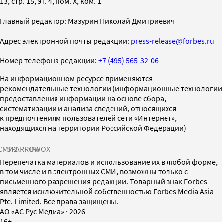
13, стр. 15, эт. 4, пом. X, ком. 1
Главный редактор: Мазурин Николай Дмитриевич
Адрес электронной почты редакции:
press-release@forbes.ru
Номер телефона редакции:
+7 (495) 565-32-06
На информационном ресурсе применяются
рекомендательные технологии (информационные технологии
предоставления информации на основе сбора,
систематизации и анализа сведений, относящихся
к предпочтениям пользователей сети «Интернет»,
находящихся на территории Российской Федерации)
СМИ2
SPARROW
INFOX
Перепечатка материалов и использование их в любой форме,
в том числе и в электронных СМИ, возможны только с
письменного разрешения редакции. Товарный знак Forbes
является исключительной собственностью Forbes Media Asia
Pte. Limited. Все права защищены.
AO «АС Рус Медиа»
·
2026
16+