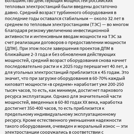
Большинство действующих мощностей российских
тепловых электростанций были введены достаточно
давно. Средний возраст турбинного оборудования в
последние годы оставался стабильным — около 32 лет в
среднем по тепловым электростанциям (ТЭС) — во многом
благодаря резкому увеличению инвестиционной
активности и интенсивным вводам мощности на ТЭС за
счет реализации договоров о предоставлении мощности
(ДПМ). При этом после завершения проектов ДПМ в
ближайшие 2-3 года и без обновления действующих
мощностей, средний возраст оборудования снова начнет
последовательно расти и к 2025 году перешагнет 40 лет, а
для угольных электростанций приблизится к 45 годам. Это
значит, что при загрузке оборудования в 60-70% каждый
киловатт мощности «в среднем» наработает уже 200-250
тысяч часов, то есть, как минимум, достигнет паркового
ресурса эксплуатации. Однако для значительной части
мощностей, введенных в 60-80 годах XX века, наработка
достигнет 350-400 часов, то есть приблизится к
предельному индивидуальному эксплуатационному
ресурсу. Кроме естественного уменьшения надежности
такого оборудования, очевиден и моральный износ — эти
электростанции сооружались в соответствии с