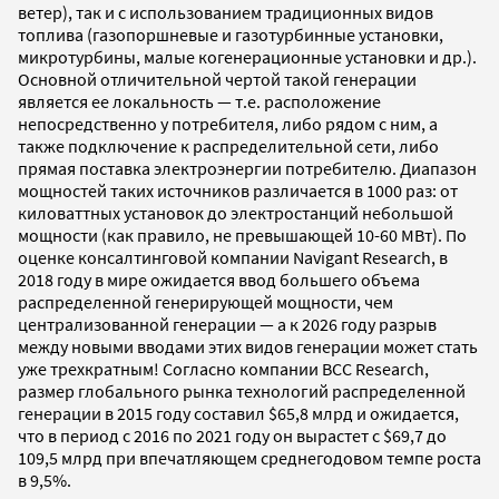
ветер), так и с использованием традиционных видов
топлива (газопоршневые и газотурбинные установки,
микротурбины, малые когенерационные установки и др.).
Основной отличительной чертой такой генерации
является ее локальность — т.е. расположение
непосредственно у потребителя, либо рядом с ним, а
также подключение к распределительной сети, либо
прямая поставка электроэнергии потребителю. Диапазон
мощностей таких источников различается в 1000 раз: от
киловаттных установок до электростанций небольшой
мощности (как правило, не превышающей 10-60 МВт). По
оценке консалтинговой компании Navigant Research, в
2018 году в мире ожидается ввод большего объема
распределенной генерирующей мощности, чем
централизованной генерации — а к 2026 году разрыв
между новыми вводами этих видов генерации может стать
уже трехкратным! Согласно компании BCC Research,
размер глобального рынка технологий распределенной
генерации в 2015 году составил $65,8 млрд и ожидается,
что в период с 2016 по 2021 году он вырастет с $69,7 до
109,5 млрд при впечатляющем среднегодовом темпе роста
в 9,5%.