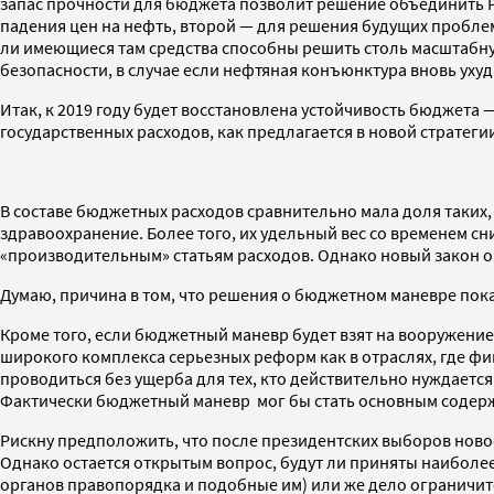
запас прочности для бюджета позволит решение объединить Р
падения цен на нефть, второй — для решения будущих проблем
ли имеющиеся там средства способны решить столь масштабну
безопасности, в случае если нефтяная конъюнктура вновь ухуд
Итак, к 2019 году будет восстановлена устойчивость бюджета 
государственных расходов, как предлагается в новой стратегии
В составе бюджетных расходов сравнительно мала доля таких,
здравоохранение. Более того, их удельный вес со временем с
«производительным» статьям расходов. Однако новый закон о 
Думаю, причина в том, что решения о бюджетном маневре пока 
Кроме того, если бюджетный маневр будет взят на вооружение
широкого комплекса серьезных реформ как в отраслях, где фи
проводиться без ущерба для тех, кто действительно нуждаетс
Фактически бюджетный маневр мог бы стать основным содер
Рискну предположить, что после президентских выборов новое
Однако остается открытым вопрос, будут ли приняты наиболе
органов правопорядка и подобные им) или же дело ограничи