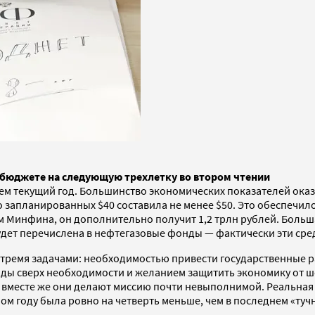
 бюджете на следующую трехлетку во втором чтении
ем текущий год. Большинство экономических показателей оказ
то запланированных $40 составила не менее $50. Это обеспечил
Минфина, он дополнительно получит 1,2 трлн рублей. Больша
 будет перечислена в нефтегазовые фонды — фактически эти ср
тремя задачами: необходимостью привести государственные р
сходы сверх необходимости и желанием защитить экономику от 
 вместе же они делают миссию почти невыполнимой. Реальная (
году была ровно на четверть меньше, чем в последнем «тучно