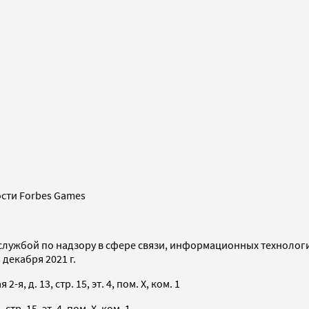
сти Forbes Games
службой по надзору в сфере связи, информационных технолог
декабря 2021 г.
я, д. 13, стр. 15, эт. 4, пом. X, ком. 1
тр. 15, эт. 4, пом. X, ком. 1