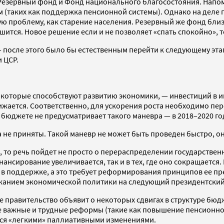
езервный фонд и Фонд национального благосостояния. Напомн
 (таких как поддержка пенсионной системы). Однако на деле 
ю проблему, как старение населения. Резервный же фонд близ
шится. Новое решение если и не позволяет «спать спокойно», 
— после этого было бы естественным перейти к следующему эта
 ЦСР.
 которые способствуют развитию экономики, — инвестиций в и
нижается. Соответственно, для ускорения роста необходимо п
бюджете не предусматривает такого маневра — в 2018–2020 го
не приняты. Такой маневр не может быть проведен быстро, он 
, то речь пойдет не просто о перераспределении государствен
нансирование увеличивается, так и в тех, где оно сокращаетс
я в поддержке, а это требует реформирования принципов ее п
жанием экономической политики на следующий президентский
 правительство объявит о некоторых сдвигах в структуре бюдж
е важные и трудные реформы (такие как повышение пенсионно
тся «легкими» паллиативными изменениями.