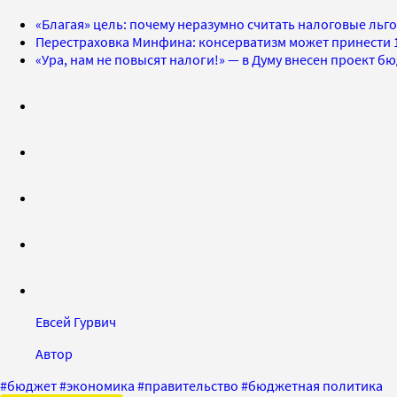
«Благая» цель: почему неразумно считать налоговые ль
Перестраховка Минфина: консерватизм может принести 
«Ура, нам не повысят налоги!» — в Думу внесен проект бю
Евсей Гурвич
Автор
#
бюджет
#
экономика
#
правительство
#
бюджетная политика