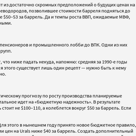
дит из достаточно скромных предположений о будущих ценах на
глеводородов, позволившее стоимости барреля подняться до
 $50–53 за баррель. Да и темпы роста ВВП, ожидаемые МВФ,
чными.
т пенсионеров и промышленного лобби до ВПК. Одни из них
групп.
, что ниже падать некуда, напомню: средняя за 1990-е годы
для этого существует лишь один рецепт — нужно быть к нему
но.
тическому прогнозу по росту производства планируемые
тальное идет на «бюджетную надежность». В результате
тоит не $100–110, а колеблется вокруг $50 за баррель. Если
ля этого в нынешнем году принято новое бюджетное правило,
 цен на Urals ниже $40 за баррель. Создать дополнительный