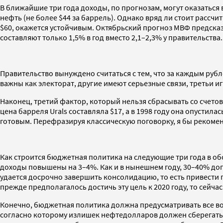
В ближайшие три года доходы, по прогнозам, могут оказаться
нефть (не более $44 за баррель). Однако вряд ли стоит расс
$60, окажется устойчивым. Октябрьский прогноз МВФ предсказ
составляют только 1,5% в год вместо 2,1–2,3% у правительств
Правительство вынуждено считаться с тем, что за каждым ру
важны как электорат, другие имеют серьезные связи, третьи и
Наконец, третий фактор, который нельзя сбрасывать со счетов,
цена барреля Urals составляла $17, а в 1998 году она опустил
готовым. Перефразируя классическую поговорку, я бы рекомендо
Как строится бюджетная политика на следующие три года в о
доходы повышены на 3–4%. Как и в нынешнем году, 30–40% до
удается досрочно завершить консолидацию, то есть привести п
прежде предполагалось достичь эту цель к 2020 году, то сейчас
Конечно, бюджетная политика должна предусматривать все в
согласно которому излишек нефтедолларов должен сберегаться