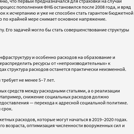
ю, что первый предназначался для страховки на случай
процесс пополнения ФНБ остановился после 2008 года, и вряд
ок к исчерпанию и уже не способен стать гарантом бюджетной
то по крайней мере снимает основное напряжение.
пу. Его задачей могло бы стать совершенствование структуры
нфраструктуру и особенно расходов на образование и
ерераспределить ресурсы от «непроизводительных» к
дах структура расходов останется практически неизменной.
требует не менее 5–7 лет.
ных средств между расходными статьями, а о реализации
я. Например, снижение социальных расходов должно
редоставления — перехода к адресной социальной политике.
 срок.
етных расходов, которые могут начаться в 2019–2020 годах.
го возраста, оптимизация численности вооруженных сил и