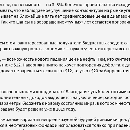
 выше, но ненамного — на 3–5%. Конечно, правительство исхо
читывать, что наблюдаемое улучшение конъюнктуры на рынке у
ывает на ближайшие пять лет среднегодовые цены в диапазоне
а. Так что шансы на возвращение «тучных» лет остаются призра
блем стоят заинтересованные получатели бюджетных средств о
грают важную роль в экономике — нужно учесть интересы всех 
 — возможность нового падения цен на нефть. Тем, кто считает
ась ниже $12. Наверняка никто не хочет повторения дефолта, а 
вал не зарекаться если не от $12, то уж от $20 за баррель точ
бозначенных нами координатах? Благодаря чуть более оптимис
полнительных доходов выделяется на увеличение расходов, ос
араметры бюджета к новому состоянию мира, в котором нефть с
 задача будет решена уже в 2019 году.
озможные варианты непредсказуемой будущей динамики цен. Д
 в нефтегазовых фондах и использоваться только при падении