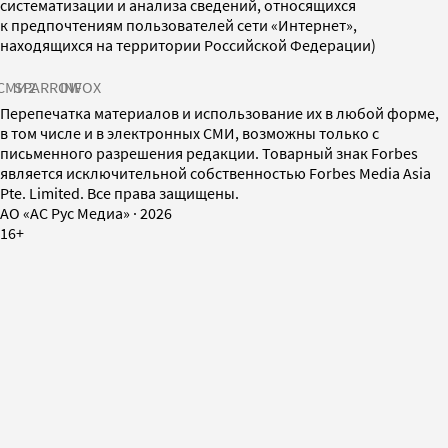
систематизации и анализа сведений, относящихся
к предпочтениям пользователей сети «Интернет»,
находящихся на территории Российской Федерации)
СМИ2
SPARROW
INFOX
Перепечатка материалов и использование их в любой форме,
в том числе и в электронных СМИ, возможны только с
письменного разрешения редакции. Товарный знак Forbes
является исключительной собственностью Forbes Media Asia
Pte. Limited. Все права защищены.
AO «АС Рус Медиа»
·
2026
16+