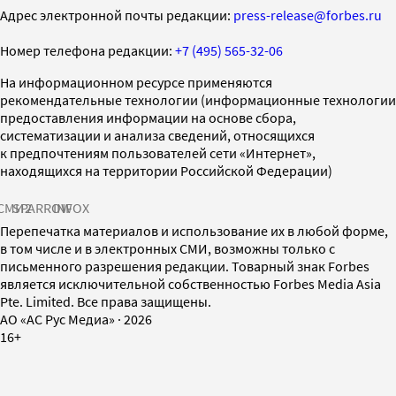
Адрес электронной почты редакции:
press-release@forbes.ru
Номер телефона редакции:
+7 (495) 565-32-06
На информационном ресурсе применяются
рекомендательные технологии (информационные технологии
предоставления информации на основе сбора,
систематизации и анализа сведений, относящихся
к предпочтениям пользователей сети «Интернет»,
находящихся на территории Российской Федерации)
СМИ2
SPARROW
INFOX
Перепечатка материалов и использование их в любой форме,
в том числе и в электронных СМИ, возможны только с
письменного разрешения редакции. Товарный знак Forbes
является исключительной собственностью Forbes Media Asia
Pte. Limited. Все права защищены.
AO «АС Рус Медиа»
·
2026
16+