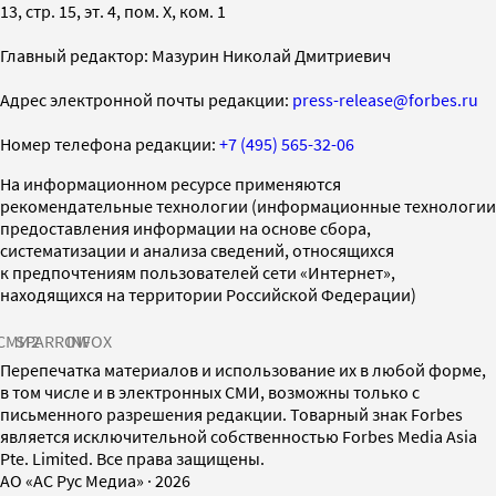
13, стр. 15, эт. 4, пом. X, ком. 1
Главный редактор: Мазурин Николай Дмитриевич
Адрес электронной почты редакции:
press-release@forbes.ru
Номер телефона редакции:
+7 (495) 565-32-06
На информационном ресурсе применяются
рекомендательные технологии (информационные технологии
предоставления информации на основе сбора,
систематизации и анализа сведений, относящихся
к предпочтениям пользователей сети «Интернет»,
находящихся на территории Российской Федерации)
СМИ2
SPARROW
INFOX
Перепечатка материалов и использование их в любой форме,
в том числе и в электронных СМИ, возможны только с
письменного разрешения редакции. Товарный знак Forbes
является исключительной собственностью Forbes Media Asia
Pte. Limited. Все права защищены.
AO «АС Рус Медиа»
·
2026