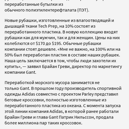
переработанные бутылки из
обычного полиэтилентерефталата (ПЭТ).
Новые рубашки, изготовленные из влагоотводящей и
дышащей ткани Tech Prep, на 10% состоят из
переработанного пластика. В новую коллекцию входят
рубашки как для мужчин, так и для женщин. Цены на них
колеблются от $170 до $195. Обычные рубашки
компании стоят дешевле. «Мне не важно, на 100% или на
50% был переработан пластик в составе наших рубашек.
Наша цель заключается в том, чтобы люди захотели их
купить», — заявил Брайан Греви, директор по маркетингу
компании Gant.
Переработкой морского мусора занимается не
только Gant. В прошлом году производитель спортивной
одежды Adidas совместно с проектом Parley представил
беговые кроссовки, полностью изготовленные из
переработанного пластика из океана. С момента запуска
этой линии компания Adidas, в которой ранее работали
Брайан Греви и глава Gant Патрик Нильссон, продала
более миллиона пар таких кроссовок.