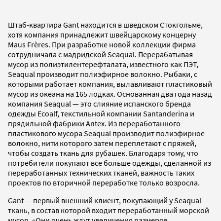
Штаб-квартира Gant находится в шведском Стокгольме,
хотя компания принадлежит швейцарскому концерну
Maus Frères. При разработке новой коллекции фирма
сотрудничала с мадридской Seaqual. Перерабатывая
мусор из полиэтилентерефталата, известного как ПЭТ,
Seaqual производит полиэфирное волокно. Рыбаки, с
которыми работает компания, вылавливают пластиковый
мусор из океана на 165 лодках. Основанная два года назад
компания Seaqual — это слияние испанского бренда
одежды Ecoalf, текстильной компании Santanderina и
прядильной фабрики Antex. Из переработанного
пластикового мусора Seaqual производит полиэфирное
волокно, нити которого затем переплетают с пряжей,
чтобы создать ткань для рубашек. Благодаря тому, что
потребители покупают все больше одежды, сделанной из
переработанных технических тканей, важность таких
проектов по вторичной переработке только возросла.
Gant — первый внешний клиент, покупающий у Seaqual
ткань, в состав которой входит переработанный морской
мусор. «Они очень ждут увеличения размеров