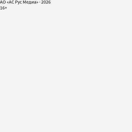
AO «АС Рус Медиа»
·
2026
16+