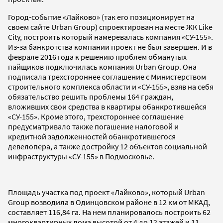
Город-событие «Лайково» (так его позиционирует на
своем сайте Urban Group) спроектирован на месте ЖК Like
City, построить который намеревалась компания «СУ-155».
Из-за банкротства компании проект не был завершен. И в
феврале 2016 года к решению проблем обманутых
пайщиков подключилась компания Urban Group. Она
подписала трехстороннее соглашение с Министерством
строительного комплекса области и «СУ-155», взяв на себя
обязательство решить проблемы 164 граждан,
вложивших свои средства в квартиры обанкротившейся
«СУ-155». Кроме этого, трехстороннее соглашение
предусматривало также погашение налоговой и
кредитной задолженностей обанкротившегося
девелопера, а также достройку 12 объектов социальной
инфраструктуры «СУ-155» в Подмосковье.
Площадь участка под проект «Лайково», который Urban
Group возводила в Одинцовском районе в 12 км от МКАД,
составляет 116,84 га. На нем планировалось построить 62
многоквартирных дома высотой от 4 до 12 этажей и 11