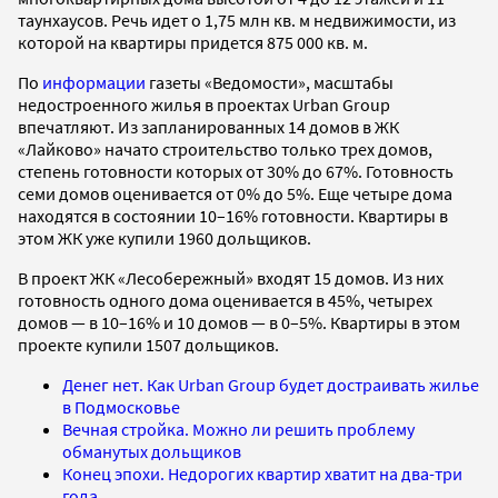
таунхаусов. Речь идет о 1,75 млн кв. м недвижимости, из
которой на квартиры придется 875 000 кв. м.
По
информации
газеты «Ведомости», масштабы
недостроенного жилья в проектах Urban Group
впечатляют. Из запланированных 14 домов в ЖК
«Лайково» начато строительство только трех домов,
степень готовности которых от 30% до 67%. Готовность
семи домов оценивается от 0% до 5%. Еще четыре дома
находятся в состоянии 10–16% готовности. Квартиры в
этом ЖК уже купили 1960 дольщиков.
В проект ЖК «Лесобережный» входят 15 домов. Из них
готовность одного дома оценивается в 45%, четырех
домов — в 10–16% и 10 домов — в 0–5%. Квартиры в этом
проекте купили 1507 дольщиков.
Денег нет. Как Urban Group будет достраивать жилье
в Подмосковье
Вечная стройка. Можно ли решить проблему
обманутых дольщиков
Конец эпохи. Недорогих квартир хватит на два-три
года