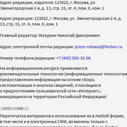
Адрес редакции, издателя: 123022, г. Москва, ул.
Звенигородская 2-я, д. 13, стр. 15, эт. 4, пом. X, ком. 1
Адрес редакции: 123022, г. Москва, ул. Звенигородская 2-я, д.
13, стр. 15, эт. 4, пом. X, ком. 1
Главный редактор: Мазурин Николай Дмитриевич
Адрес электронной почты редакции:
press-release@forbes.ru
Номер телефона редакции:
+7 (495) 565-32-06
На информационном ресурсе применяются
рекомендательные технологии (информационные технологии
предоставления информации на основе сбора,
систематизации и анализа сведений, относящихся
к предпочтениям пользователей сети «Интернет»,
находящихся на территории Российской Федерации)
СМИ2
SPARROW
INFOX
Перепечатка материалов и использование их в любой форме,
в том числе и в электронных СМИ, возможны только с
письменного разрешения редакции. Товарный знак Forbes