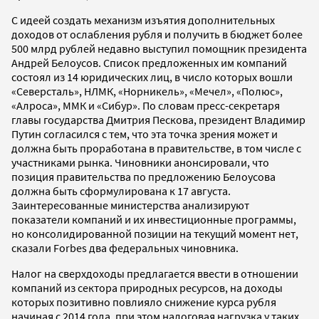
C идеей создать механизм изъятия дополнительных
доходов от ослабления рубля и получить в бюджет более
500 млрд рублей недавно выступил помощник президента
Андрей Белоусов. Список предложенных им компаний
состоял из 14 юридических лиц, в число которых вошли
«Северсталь», НЛМК, «Норникель», «Мечел», «Полюс»,
«Алроса», ММК и «Сибур». По словам пресс-секретаря
главы государства Дмитрия Пескова, президент Владимир
Путин согласился с тем, что эта точка зрения может и
должна быть проработана в правительстве, в том числе с
участниками рынка. Чиновники анонсировали, что
позиция правительства по предложению Белоусова
должна быть сформулирована к 17 августа.
Заинтересованные министерства анализируют
показатели компаний и их инвестиционные программы,
но консолидированной позиции на текущий момент нет,
cказали Forbes два федеральных чиновника.
Налог на сверхдоходы предлагается ввести в отношении
компаний из сектора природных ресурсов, на доходы
которых позитивно повлияло снижение курса рубля
начиная с 2014 года, при этом налоговая нагрузка у таких