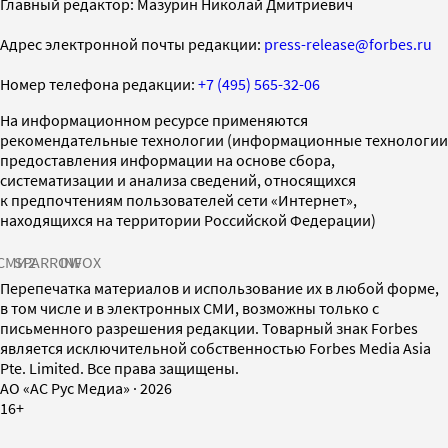
Главный редактор: Мазурин Николай Дмитриевич
Адрес электронной почты редакции:
press-release@forbes.ru
Номер телефона редакции:
+7 (495) 565-32-06
На информационном ресурсе применяются
рекомендательные технологии (информационные технологии
предоставления информации на основе сбора,
систематизации и анализа сведений, относящихся
к предпочтениям пользователей сети «Интернет»,
находящихся на территории Российской Федерации)
СМИ2
SPARROW
INFOX
Перепечатка материалов и использование их в любой форме,
в том числе и в электронных СМИ, возможны только с
письменного разрешения редакции. Товарный знак Forbes
является исключительной собственностью Forbes Media Asia
Pte. Limited. Все права защищены.
AO «АС Рус Медиа»
·
2026
16+