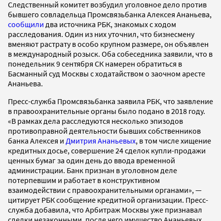
Следственный комитет возбудил уголовное дело против
бывшего совладельца Промсвязьбанка Алексея Ананьева,
сообщили
два источника РБК, знакомых с ходом
расследования. Один из них уточнил, что бизнесмену
вменяют растрату в особо крупном размере, он объявлен
в международный розыск. Оба собеседника заявили, что в
понедельник 9 сентября СК намерен обратиться в
Басманный суд Москвы с ходатайством о заочном аресте
Ананьева.
Пресс-служба Промсвязьбанка заявила РБК, что заявление
в правоохранительные органы было подано в 2018 году.
«В рамках дела расследуются несколько эпизодов
противоправной деятельности бывших собственников
банка Алексея и
Дмитрия Ананьевых
, в том числе хищение
кредитных досье, совершение 24 сделок купли-продажи
ценных бумаг за один день до ввода временной
администрации. Банк признан в уголовном деле
потерпевшим и работает в конструктивном
взаимодействии с правоохранительными органами», —
цитирует РБК сообщение кредитной организации. Пресс-
служба добавила, что Арбитраж Москвы уже признавал
сделки незаконными, после чего имущество Ананьевых