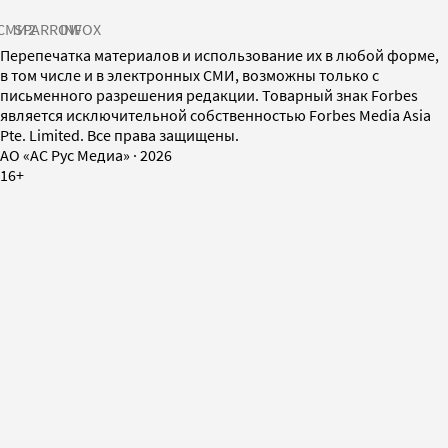
СМИ2
SPARROW
INFOX
Перепечатка материалов и использование их в любой форме,
в том числе и в электронных СМИ, возможны только с
письменного разрешения редакции. Товарный знак Forbes
является исключительной собственностью Forbes Media Asia
Pte. Limited. Все права защищены.
AO «АС Рус Медиа»
·
2026
16+