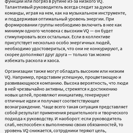
функции или погряз в рутине из-за низкого VQ.
Талантливый руководитель всегда следит за духом
команды, играя на нем, как на музыкальном инструменте,
и поддерживая оптимальный уровень энергии. При
формировании группы необходимо включить в нее как
минимум одного человека с высоким VQ — он будет
стимулировать всех остальных. Если в коллективе
присутствует несколько особо энергичных людей,
необходимо удостовериться, что они не конкурируют, а
скорее дополняют друг друга — только так можно
избежать раскола и хаоса.
Организации также могут обладать высоким или низким
VQ. Например, представим успешную, процветающую и
развивающуюся компанию. Высока вероятность, что люди
в ней чрезвычайно активны, стремятся к достижению
новых целей, проявляют инициативу, генерируют
отличные идеи и получают соответствующее
вознаграждение. Чаще всего такая ситуация представляет
собой результат применения решительного и творческого
подхода к руководству. И наоборот: если руководитель
слаб, неспособен к выполнению своих обязанностей, то
уровень VQ снижается, сотрудники теряют цель,