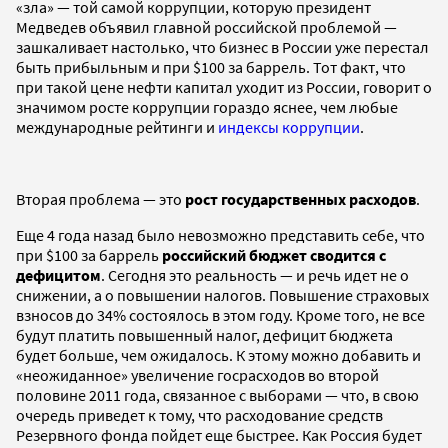
«зла» — той самой коррупции, которую президент
Медведев объявил главной российской проблемой —
зашкаливает настолько, что бизнес в России уже перестал
быть прибыльным и при $100 за баррель. Тот факт, что
при такой цене нефти капитал уходит из России, говорит о
значимом росте коррупции гораздо яснее, чем любые
международные рейтинги и
индексы коррупции
.
Вторая проблема — это
рост государственных расходов
.
Еще 4 года назад было невозможно представить себе, что
при $100 за баррель
российский бюджет сводится с
дефицитом
. Сегодня это реальность — и речь идет не о
снижении, а о повышении налогов. Повышение страховых
взносов до 34% состоялось в этом году. Кроме того, не все
будут платить повышенный налог, дефицит бюджета
будет больше, чем ожидалось. К этому можно добавить и
«неожиданное» увеличение госрасходов во второй
половине 2011 года, связанное с выборами — что, в свою
очередь приведет к тому, что расходование средств
Резервного фонда пойдет еще быстрее. Как Россия будет