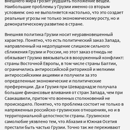
внешнего мира грозит ухудшить положение вещей.
Наибольшие проблемы у Грузии именно со вторым
условием: оно не выполняется настолько, что это создает
реальные угрозы не только экономическому росту, но и
демократическому развитию в стране.
Внешняя политика Грузии носит неуравновешенный
характер. Понятно, что есть политический заказ Запада,
направленный на недопущение слишком сильного
сближения Грузии и России, но этот заказ отнюдь не
обязывает Грузию ввязываться в вооруженный конфликт:
страны Восточной Европы, в том числе страны Балтии,
ограничились антироссийской риторикой и мелкими
антироссийскими акциями и получили за это
определенные экономические и политические
преференции. Да и Грузия при Шеварднадзе получала
большие финансовые вливания от стран Запада, чем при
Саакашвили, притом что военных столкновений не
происходило. Понятно, что проблема состоит не только в
напряженных российско-грузинских отношениях, но и в
территориальной целостности страны. Грузинское
самолюбие уязвлено тем, что Абхазия и Южная Осетия
престали быть частью Грузии. Точно так же переживают