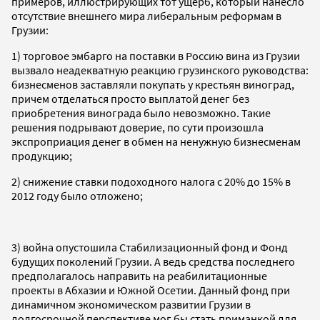
примеров, иллюстрирующих тот ущерб, который нанесло
отсутствие внешнего мира либеральным реформам в
Грузии:
1) торговое эмбарго на поставки в Россию вина из Грузии
вызвало неадекватную реакцию грузинского руководства:
бизнесменов заставляли покупать у крестьян виноград,
причем отделаться просто выплатой денег без
приобретения винограда было невозможно. Такие
решения подрывают доверие, по сути произошла
экспроприация денег в обмен на ненужную бизнесменам
продукцию;
2) снижение ставки подоходного налога с 20% до 15% в
2012 году было отложено;
3) война опустошила Стабилизационный фонд и Фонд
будущих поколений Грузии. А ведь средства последнего
предполагалось направить на реабилитационные
проекты в Абхазии и Южной Осетии. Данный фонд при
динамичном экономическом развитии Грузии в
долгосрочной перспективе мог бы стать приманкой для