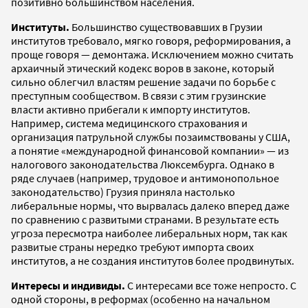
позитивно большинством населения.
Институты.
Большинство существовавших в Грузии
институтов требовало, мягко говоря, реформирования, а
проще говоря — демонтажа. Исключением можно считать
архаичный этический кодекс воров в законе, который
сильно облегчил властям решение задачи по борьбе с
преступным сообществом. В связи с этим грузинские
власти активно прибегали к импорту институтов.
Например, система медицинского страхования и
организация патрульной службы позаимствованы у США,
а понятие «международной финансовой компании» — из
налогового законодательства Люксембурга. Однако в
ряде случаев (например, трудовое и антимонопольное
законодательство) Грузия приняла настолько
либеральные нормы, что вырвалась далеко вперед даже
по сравнению с развитыми странами. В результате есть
угроза пересмотра наиболее либеральных норм, так как
развитые страны нередко требуют импорта своих
институтов, а не создания институтов более продвинутых.
Интересы и индивиды.
С интересами все тоже непросто. С
одной стороны, в реформах (особенно на начальном