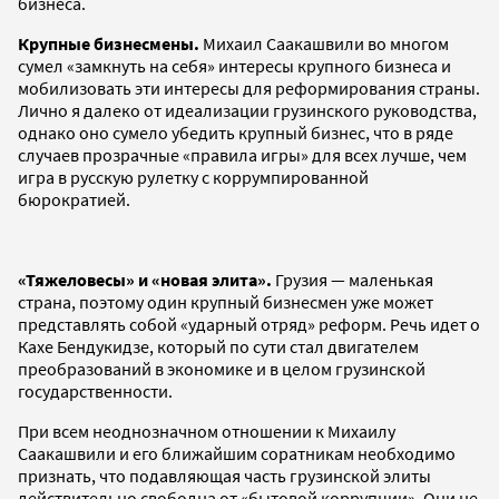
бизнеса.
Крупные бизнесмены.
Михаил Саакашвили во многом
сумел «замкнуть на себя» интересы крупного бизнеса и
мобилизовать эти интересы для реформирования страны.
Лично я далеко от идеализации грузинского руководства,
однако оно сумело убедить крупный бизнес, что в ряде
случаев прозрачные «правила игры» для всех лучше, чем
игра в русскую рулетку с коррумпированной
бюрократией.
«Тяжеловесы» и «новая элита».
Грузия — маленькая
страна, поэтому один крупный бизнесмен уже может
представлять собой «ударный отряд» реформ. Речь идет о
Кахе Бендукидзе, который по сути стал двигателем
преобразований в экономике и в целом грузинской
государственности.
При всем неоднозначном отношении к Михаилу
Саакашвили и его ближайшим соратникам необходимо
признать, что подавляющая часть грузинской элиты
действительно свободна от «бытовой коррупции». Они не