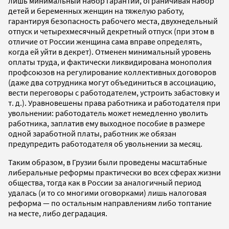
лишь минимальный набор гарантий, ограничивая набор
детей и беременных женщин на тяжелую работу,
гарантируя безопасность рабочего места, двухнедельный
отпуск и четырехмесячный декретный отпуск (при этом в
отличие от России женщина сама вправе определять,
когда ей уйти в декрет). Отменен минимальный уровень
оплаты труда, и фактически ликвидирована монополия
профсоюзов на регулирование коллективных договоров
(даже два сотрудника могут объединиться в ассоциацию,
вести переговоры с работодателем, устроить забастовку и
т. д.). Уравновешены права работника и работодателя при
увольнении: работодатель может немедленно уволить
работника, заплатив ему выходное пособие в размере
одной заработной платы, работник же обязан
предупредить работодателя об увольнении за месяц.
Таким образом, в Грузии были проведены масштабные
либеральные реформы практически во всех сферах жизни
общества, тогда как в России за аналогичный период
удалась (и то со многими оговорками) лишь налоговая
реформа — по остальным направлениям либо топтание
на месте, либо деградация.