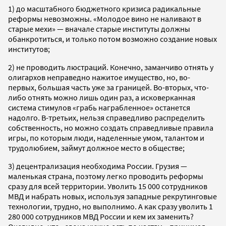
1) до масштабного бюджетного кризиса радикальные
реформы невозможны. «Молодое вино не наливают в
старые мехи» — вначале старые институты должны
обанкротиться, и только потом возможно создание новых
институтов;
2) не проводить люстраций. Конечно, заманчиво отнять у
олигархов неправедно нажитое имущество, но, во-
первых, большая часть уже за границей. Во-вторых, что-
либо отнять можно лишь один раз, а исковерканная
система стимулов «грабь награбленное» останется
надолго. В-третьих, нельзя справедливо распределить
собственность, но можно создать справедливые правила
игры, по которым люди, наделенные умом, талантом и
трудолюбием, займут должное место в обществе;
3) децентрализация необходима России. Грузия —
маленькая страна, поэтому легко проводить реформы
сразу для всей территории. Уволить 15 000 сотрудников
МВД и набрать новых, используя западные рекрутинговые
технологии, трудно, но выполнимо. А как сразу уволить 1
280 000 сотрудников МВД России и кем их заменить?