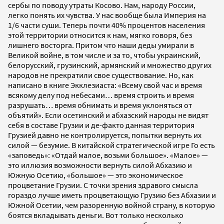
сербы по поводу утраты Косово. Нам, народу России,
легко понять их чувства. У нас вообще была Империя на
1/6 части суши. Теперь почти 40% процентов населения
этой территории относится к нам, мягко говоря, без
лишнего восторга. Притом что наши деды умирали в
Великой войне, в том числе и за то, чтобы украинский,
белорусский, грузинский, армянский и множество других
народов не прекратили свое существование. Но, как
написано в книге Экклезиаста: «Всему свой час и время
всякому делу под небесами… время строить и время
разрушать… время обнимать и время уклоняться от
объятий». Если осетинский и абхазский народы не видят
себя в составе Грузии и де-факто данная территория
Грузией давно не контролируется, попытки вернуть их
силой — безумие. В китайской стратегической игре Го есть
«заповедь»: «Отдай малое, возьми большое». «Малое» —
это иллюзия возможности вернуть силой Абхазию и
Южную Осетию, «большое» — это экономическое
процветание Грузии. С точки зрения здравого смысла
гораздо лучше иметь процветающую Грузию без Абхазии и
Южной Осетии, чем разоренную войной страну, в которую
боятся вкладывать деньги. Вот только несколько