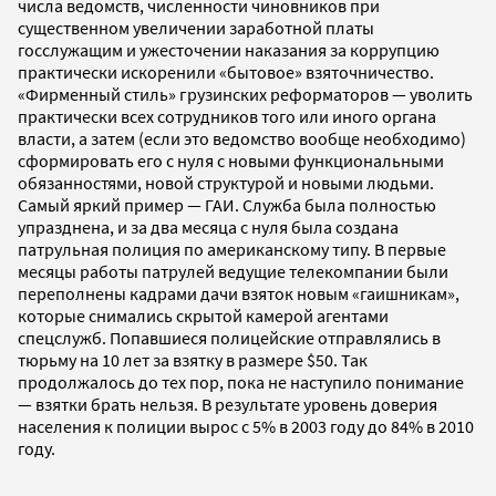
числа ведомств, численности чиновников при
существенном увеличении заработной платы
госслужащим и ужесточении наказания за коррупцию
практически искоренили «бытовое» взяточничество.
«Фирменный стиль» грузинских реформаторов — уволить
практически всех сотрудников того или иного органа
власти, а затем (если это ведомство вообще необходимо)
сформировать его с нуля с новыми функциональными
обязанностями, новой структурой и новыми людьми.
Самый яркий пример — ГАИ. Служба была полностью
упразднена, и за два месяца с нуля была создана
патрульная полиция по американскому типу. В первые
месяцы работы патрулей ведущие телекомпании были
переполнены кадрами дачи взяток новым «гаишникам»,
которые снимались скрытой камерой агентами
спецслужб. Попавшиеся полицейские отправлялись в
тюрьму на 10 лет за взятку в размере $50. Так
продолжалось до тех пор, пока не наступило понимание
— взятки брать нельзя. В результате уровень доверия
населения к полиции вырос с 5% в 2003 году до 84% в 2010
году.