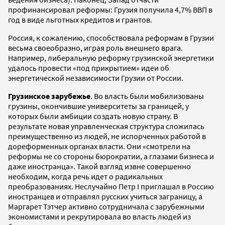
профинансировал реформы: Грузия получила 4,7% ВВП в
год в виде льготных кредитов и грантов.
Россия, к сожалению, способствовала реформам в Грузии
весьма своеобразно, играя роль внешнего врага.
Например, либеральную реформу грузинской энергетики
удалось провести «под прикрытием» идеи об
энергетической независимости Грузии от России.
Грузинское зарубежье
.
Во власть были мобилизованы
грузины, окончившие университеты за границей, у
которых были амбиции создать новую страну. В
результате новая управленческая структура сложилась
преимущественно из людей, не испорченных работой в
дореформенных органах власти. Они «смотрели на
реформы не со стороны бюрократии, а глазами бизнеса и
даже иностранца». Такой взгляд извне совершенно
необходим, когда речь идет о радикальных
преобразованиях. Неслучайно Петр I приглашал в Россию
иностранцев и отправлял русских учиться заграницу, а
Маргарет Тэтчер активно сотрудничала с зарубежными
экономистами и рекрутировала во власть людей из