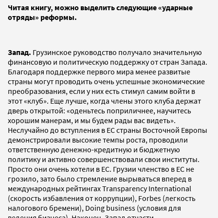
Читая книгу, можно выделить следующие «ударные
отряды» реформы.
Запад.
Грузинское руководство получало значительную
финансовую и политическую поддержку от стран Запада.
Благодаря поддержке первого мира менее развитые
страны могут проводить очень успешные экономические
преобразования, если у них есть стимул самим войти в
этот «клуб». Еще лучше, когда члены этого клуба держат
дверь открытой: «оденьтесь поприличнее, научитесь
хорошим манерам, и мы будем рады вас видеть».
Неслучайно до вступления в ЕС страны Восточной Европы
демонстрировали высокие темпы роста, проводили
ответственную денежно-кредитную и бюджетную
политику и активно совершенствовали свои институты.
Просто они очень хотели в ЕС. Грузии членство в ЕС не
грозило, зато было стремление вырываться вперед в
международных рейтингах Transparency International
(скорость избавления от коррупции), Forbes (легкость
налогового бремени), Doing business (условия для
ведения бизнеса). Наконец, Запад отчасти