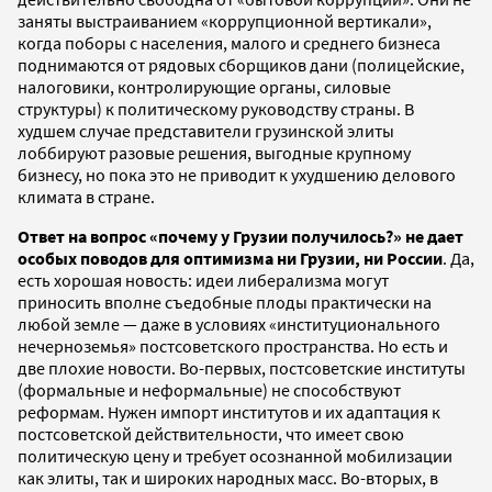
заняты выстраиванием «коррупционной вертикали»,
когда поборы с населения, малого и среднего бизнеса
поднимаются от рядовых сборщиков дани (полицейские,
налоговики, контролирующие органы, силовые
структуры) к политическому руководству страны. В
худшем случае представители грузинской элиты
лоббируют разовые решения, выгодные крупному
бизнесу, но пока это не приводит к ухудшению делового
климата в стране.
Ответ на вопрос «почему у Грузии получилось?» не дает
особых поводов для оптимизма ни Грузии, ни России
. Да,
есть хорошая новость: идеи либерализма могут
приносить вполне съедобные плоды практически на
любой земле — даже в условиях «институционального
нечерноземья» постсоветского пространства. Но есть и
две плохие новости. Во-первых, постсоветские институты
(формальные и неформальные) не способствуют
реформам. Нужен импорт институтов и их адаптация к
постсоветской действительности, что имеет свою
политическую цену и требует осознанной мобилизации
как элиты, так и широких народных масс. Во-вторых, в