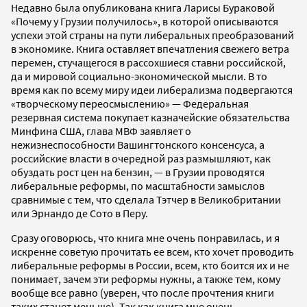
Недавно была опубликована книга Ларисы Бураковой
«Почему у Грузии получилось», в которой описываются
успехи этой страны на пути либеральных преобразований
в экономике. Книга оставляет впечатления свежего ветра
перемен, стучащегося в рассохшиеся ставни российской,
да и мировой социально-экономической мысли. В то
время как по всему миру идеи либерализма подвергаются
«творческому переосмыслению» — Федеральная
резервная система покупает казначейские обязательства
Минфина США, глава МВФ заявляет о
нежизнеспособности Вашингтонского консенсуса, а
российские власти в очередной раз размышляют, как
обуздать рост цен на бензин, — в Грузии проводятся
либеральные реформы, по масштабности замыслов
сравнимые с тем, что сделала Тэтчер в Великобритании
или Эрнандо де Сото в Перу.
Сразу оговорюсь, что книга мне очень понравилась, и я
искренне советую прочитать ее всем, кто хочет проводить
либеральные реформы в России, всем, кто боится их и не
понимает, зачем эти реформы нужны, а также тем, кому
вообще все равно (уверен, что после прочтения книги
таких станет меньше). Так как книга мне очень