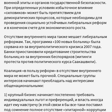
военной элиты и органов государственной безопасности.
При определенных условиях избыточное влияние
«силовиков» может быть препятствием для
демократических процессов, которые необходимы для
проведения социально устойчивых либеральных реформ
и в конечном счете для экономического роста.
Отсутствие внутреннего мира также мешает либеральным
реформам. Так, программа «100 новых больниц» была
сорвана из-за внутриполитического кризиса 2007 года.
Банки приостановили кредитование строительства
больниц из-за внутренних беспорядков (митинги
протеста против политического курса Саакашвили).
Коалиция «в пользу реформ» в отсутствие внутреннего
мира не может быть прочной. Специальные группы
интересов начинают преобладать над интересами
общенациональными:
1) крупный бизнес начинает постепенно требовать
индивидуальных льгот и преференций, и власть иногда
идет ему навстречу (в этой связи я бы все-таки поставил
под сомнение полное отсутствие «элитарной» коррупции