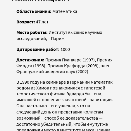
Область знаний:
Математика
Возраст:
47 лет
Место работы:
Институт высших научных
исследований, Париж
Цитирование работ:
1000
Достижения:
Премия Пуанкаре (1997), Премия
Филдса (1998), Премия Крафорда (2008), член
Французской академии наук (2002)
В 1990 году на семинаре в Германии математик
родом из Химок познакомился с гипотезой
теоретического физика Эдварда Уиттена,
имеющей отношение к квантовой гравитации.
Она настолько его увлекла, что на
следующий день он представил коллегам
возможный способ ее доказательства —
достаточно убедительный, чтобы ему тут же
предложили место в Институте Макса Планка