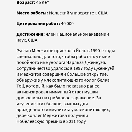
Возраст:
45 лет
Место работы:
Йельский университет, США
Цитирование работ:
40 000
Достижения:
член Национальной академии
наук, США
Руслан Меджитов приехал в Йель в 1990-е годы
специально для того, чтобы работать у ныне
покойного иммунолога Чарльза Джейнуэя.
Сотрудничество удалось: в 1997 году Джейнуэй
и Меджитов совершили большое открытие,
обнаружив у млекопитающих гомолог белка
Toll, который, как было показано ранее,
активизировал иммунный ответ мушки
дрозофилы на грибковое заражение. За
изучение этих белков, важных для
врожденного иммунитета у млекопитающих,
двое коллег Меджитова получили
Нобелевскую премию в 2011 году.