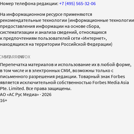
Номер телефона редакции:
+7 (495) 565-32-06
На информационном ресурсе применяются
рекомендательные технологии (информационные технологии
предоставления информации на основе сбора,
систематизации и анализа сведений, относящихся
к предпочтениям пользователей сети «Интернет»,
находящихся на территории Российской Федерации)
СМИ2
SPARROW
INFOX
Перепечатка материалов и использование их в любой форме,
в том числе и в электронных СМИ, возможны только с
письменного разрешения редакции. Товарный знак Forbes
является исключительной собственностью Forbes Media Asia
Pte. Limited. Все права защищены.
AO «АС Рус Медиа»
·
2026
16+