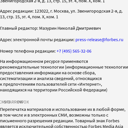
Звенигородская 2-я, д. 13, стр. 15, эт. 4, пом. X, ком. 1
Адрес редакции: 123022, г. Москва, ул. Звенигородская 2-я, д.
13, стр. 15, эт. 4, пом. X, ком. 1
Главный редактор: Мазурин Николай Дмитриевич
Адрес электронной почты редакции:
press-release@forbes.ru
Номер телефона редакции:
+7 (495) 565-32-06
На информационном ресурсе применяются
рекомендательные технологии (информационные технологии
предоставления информации на основе сбора,
систематизации и анализа сведений, относящихся
к предпочтениям пользователей сети «Интернет»,
находящихся на территории Российской Федерации)
СМИ2
SPARROW
INFOX
Перепечатка материалов и использование их в любой форме,
в том числе и в электронных СМИ, возможны только с
письменного разрешения редакции. Товарный знак Forbes
является исключительной собственностью Forbes Media Asia