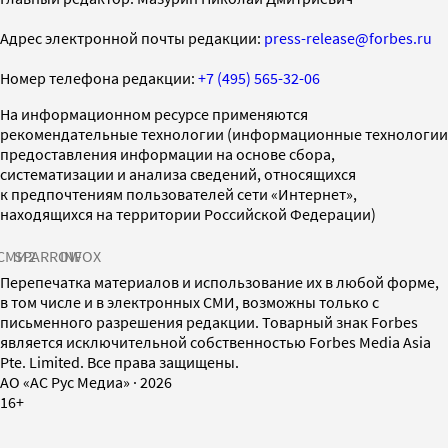
Адрес электронной почты редакции:
press-release@forbes.ru
Номер телефона редакции:
+7 (495) 565-32-06
На информационном ресурсе применяются
рекомендательные технологии (информационные технологии
предоставления информации на основе сбора,
систематизации и анализа сведений, относящихся
к предпочтениям пользователей сети «Интернет»,
находящихся на территории Российской Федерации)
СМИ2
SPARROW
INFOX
Перепечатка материалов и использование их в любой форме,
в том числе и в электронных СМИ, возможны только с
письменного разрешения редакции. Товарный знак Forbes
является исключительной собственностью Forbes Media Asia
Pte. Limited. Все права защищены.
AO «АС Рус Медиа»
·
2026
16+