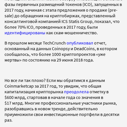
фазы первичных размещений токенов (ICO), запущенных в
2017 году, начиная с этапа предложения о продаже (pre-
sale) до обращения на криптобиржах, представленный
консалтинговой компанией ICS Statis Group, показал, что
более 70% ICO, проведенных в 2017 году, были
идентифицированы
как скам-мошенничество.
В прошлом месяце TechCrunch
опубликовал
отчет,
основанный на данных Coinopsy и DeadCoins, в котором
сообщалось, что более 1000 криптопроектов «уже
мертвы» по состоянию на 29 июня 2018 года.
Но все ли так плохо? Если мы обратимся к данным
Coinmarketcap за 2017 год, то увидим, что общая
капитализация крипторынка
преодолела
отметку в
$600 млрд, стартовав в начале года со значения в
$17 млрд. Многие профессиональные участники рынка,
разобравшись в новом тренде, действительно
приумножили свои инвестиционные портфели в десятки
раз.