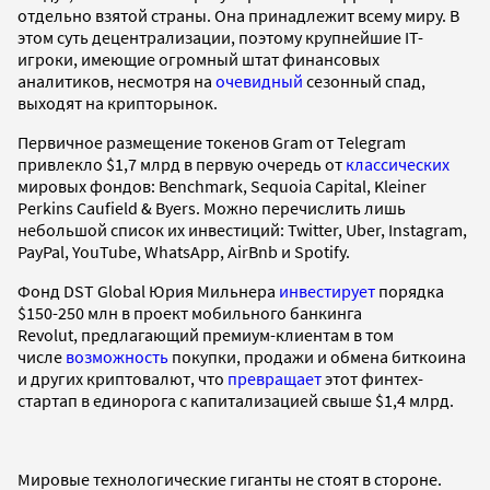
отдельно взятой страны. Она принадлежит всему миру. В
этом суть децентрализации, поэтому крупнейшие IT-
игроки, имеющие огромный штат финансовых
аналитиков, несмотря на
очевидный
сезонный спад,
выходят на крипторынок.
Первичное размещение токенов Gram от Telegram
привлекло $1,7 млрд в первую очередь от
классических
мировых фондов: Benchmark, Sequoia Capital, Kleiner
Perkins Caufield & Byers. Можно перечислить лишь
небольшой список их инвестиций: Twitter, Uber, Instagram,
PayPal, YouTube, WhatsApp, AirBnb и Spotify.
Фонд DST Global Юрия Мильнера
инвестирует
порядка
$150-250 млн в проект мобильного банкинга
Revolut, предлагающий премиум-клиентам в том
числе
возможность
покупки, продажи и обмена биткоина
и других криптовалют, что
превращает
этот финтех-
стартап в единорога с капитализацией свыше $1,4 млрд.
Мировые технологические гиганты не стоят в стороне.