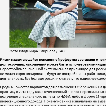
Фото Владимира Смирнова / ТАСС
Риски надвигающейся пенсионной реформы заставили многих
долгосрочных накоплений может быть использование индив
Перестройка пенсионной системы сбила привычную для россия
не может спрогнозировать, будут ли востребованы работники,
деятельность. Все больше россиян считает, что надежнее сам
Среди множества вариантов для размещения сбережений на дл
практику в 2015 году как отечественный аналог персональны
получение специального вычета по НДФЛ: либо в форме 13-про
инвестиционного дохода. Почему новинка изначально не вызва
удачное время. Возможности ИИС в тот момент казались не н