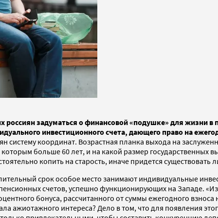
 россиян задуматься о финансовой «подушке» для жизни в 
идуального инвестиционного счета, дающего право на ежег
н систему координат. Возрастная планка выхода на заслуженн
 которым больше 60 лет, и на какой размер государственных в
остоятельно копить на старость, иначе придется существовать
ительный срок особое место занимают индивидуальные инвест
х пенсионных счетов, успешно функционирующих на Западе. «
центного бонуса, рассчитанного от суммы ежегодного взноса 
ла ажиотажного интереса? Дело в том, что для появления это
астолько привлекательными, чтобы составить конкуренцию де