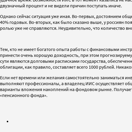
двузначный процент и не видели причин поступать иначе.
Однако сейчас ситуация уже иная. Во-первых, достоянием общ
40% годовых. Во-вторых, как было сказано выше, у россиян п
ролью уже не справляются. Неудивительно, что количество вн
Тем, кто не имеет богатого опыта работы с финансовыми инст
принести очень хорошую доходность, при этом прогнозируему
сути являются долговыми расписками государства, обеспеченн
облигации, как правило, составляет всего 1000 рублей. Никако
Если нет времени или желания самостоятельно заниматься ин
выполняют профессионалы, а владелец ИИС осуществляет общ
варианты вложения накоплений на фондовом рынке. Получает
«пенсионного фонда».