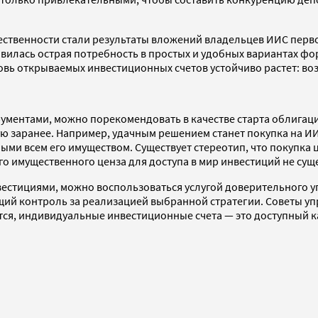
ественности стали результаты вложений владельцев ИИС первой
оявилась острая потребность в простых и удобных вариантах ф
овь открываемых инвестиционных счетов устойчиво растет: во
рументами, можно порекомендовать в качестве старта облигаци
ю заранее. Например, удачным решением станет покупка на И
ыми всем его имуществом. Существует стереотип, что покупка 
го имущественного ценза для доступа в мир инвестиций не суще
вестициями, можно воспользоваться услугой доверительного у
ий контроль за реализацией выбранной стратегии. Советы у
ся, индивидуальные инвестиционные счета — это доступный 