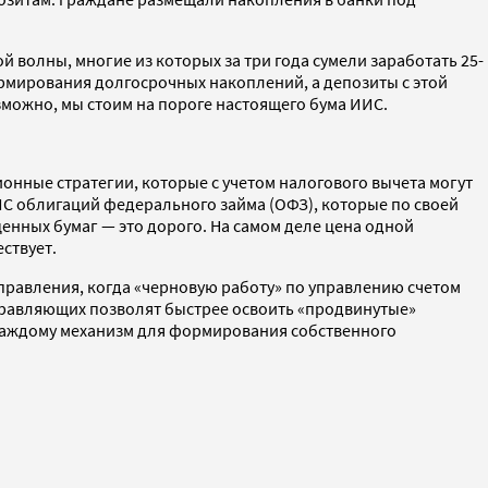
 волны, многие из которых за три года сумели заработать 25-
ормирования долгосрочных накоплений, а депозиты с этой
зможно, мы стоим на пороге настоящего бума ИИС.
онные стратегии, которые с учетом налогового вычета могут
ИС облигаций федерального займа (ОФЗ), которые по своей
ценных бумаг — это дорого. На самом деле цена одной
ствует.
правления, когда «черновую работу» по управлению счетом
правляющих позволят быстрее освоить «продвинутые»
каждому механизм для формирования собственного