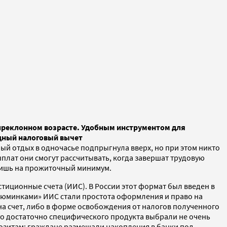
преклонном возрасте. Удобным инструментом для
одный налоговый вычет
ый отдых в одночасье подпрыгнула вверх, но при этом никто
ыплат они смогут рассчитывать, когда завершат трудовую
 лишь на прожиточный минимум.
иционные счета (ИИС). В России этот формат был введен в
Изюминками» ИИС стали простота оформления и право на
на счет, либо в форме освобождения от налогов полученного
го достаточно специфического продукта выбрали не очень
позитам: граждане размещали накопления в банки под