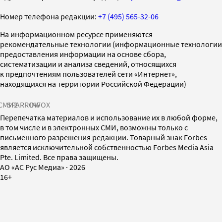
Номер телефона редакции:
+7 (495) 565-32-06
На информационном ресурсе применяются
рекомендательные технологии (информационные технологии
предоставления информации на основе сбора,
систематизации и анализа сведений, относящихся
к предпочтениям пользователей сети «Интернет»,
находящихся на территории Российской Федерации)
СМИ2
SPARROW
INFOX
Перепечатка материалов и использование их в любой форме,
в том числе и в электронных СМИ, возможны только с
письменного разрешения редакции. Товарный знак Forbes
является исключительной собственностью Forbes Media Asia
Pte. Limited. Все права защищены.
AO «АС Рус Медиа»
·
2026
16+