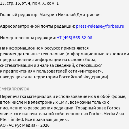
13, стр. 15, эт. 4, пом. X, ком. 1
Главный редактор: Мазурин Николай Дмитриевич
Адрес электронной почты редакции:
press-release@forbes.ru
Номер телефона редакции:
+7 (495) 565-32-06
На информационном ресурсе применяются
рекомендательные технологии (информационные технологии
предоставления информации на основе сбора,
систематизации и анализа сведений, относящихся
к предпочтениям пользователей сети «Интернет»,
находящихся на территории Российской Федерации)
СМИ2
SPARROW
INFOX
Перепечатка материалов и использование их в любой форме,
в том числе и в электронных СМИ, возможны только с
письменного разрешения редакции. Товарный знак Forbes
является исключительной собственностью Forbes Media Asia
Pte. Limited. Все права защищены.
AO «АС Рус Медиа»
·
2026