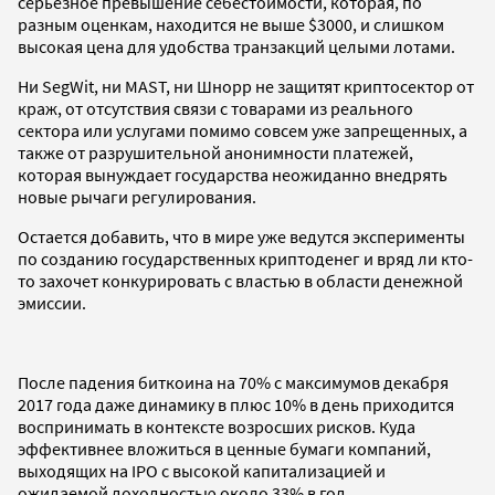
серьезное превышение себестоимости, которая, по
разным оценкам, находится не выше $3000, и слишком
высокая цена для удобства транзакций целыми лотами.
Ни SegWit, ни MAST, ни Шнорр не защитят криптосектор от
краж, от отсутствия связи с товарами из реального
сектора или услугами помимо совсем уже запрещенных, а
также от разрушительной анонимности платежей,
которая вынуждает государства неожиданно внедрять
новые рычаги регулирования.
Остается добавить, что в мире уже ведутся эксперименты
по созданию государственных криптоденег и вряд ли кто-
то захочет конкурировать с властью в области денежной
эмиссии.
После падения биткоина на 70% с максимумов декабря
2017 года даже динамику в плюс 10% в день приходится
воспринимать в контексте возросших рисков. Куда
эффективнее вложиться в ценные бумаги компаний,
выходящих на IPO с высокой капитализацией и
ожидаемой доходностью около 33% в год.