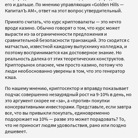
его и дальше. По мнению управляющих «Golden Hills —
КапиталЪ АМ», ответ на этот вопрос утвердительный.
Принято считать, что курс криптовалюты — это нечто
вроде казино. Обычно говорят о том, что курс может
вырасти из-за ограниченности предложения и
сравнительной безопасности транзакций. Это сходится с
матчастью, известной каждому выпускнику колледжа, и
поэтому воспринимается как достоверное знание. Но
реальность далека от этих теоретических конструктов.
Крипторынок опаснее, чем просто казино, потому что
люди необоснованно уверены в том, что это генератор
кэша.
По нашему мнению, криптосектор и вправду показывает
подчас совершенно незаурядный рост на 9-10% в день, но
это аргумент скорее не «за», а «против» покупки
консервативными инвесторами. Представьте, если завтра
все, что вы привыкли покупать, единовременно
подорожает на 10% — разве это может порадовать? То,
что не приносит людям удовольствия, рано или поздно
дешевеет.