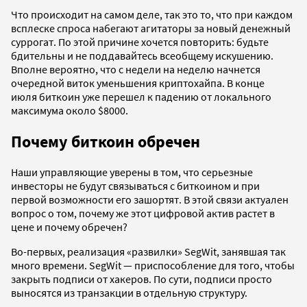
Что происходит на самом деле, так это то, что при каждом
всплеске спроса набегают агитаторы за новый денежный
суррогат. По этой причине хочется повторить: будьте
бдительны и не поддавайтесь всеобщему искушению.
Вполне вероятно, что с недели на неделю начнется
очередной виток уменьшения криптохайпа. В конце
июля биткоин уже перешел к падению от локального
максимума около $8000.
Почему биткоин обречен
Наши управляющие уверены в том, что серьезные
инвесторы не будут связываться с биткоином и при
первой возможности его зашортят. В этой связи актуален
вопрос о том, почему же этот цифровой актив растет в
цене и почему обречен?
Во-первых, реализация «развилки» SegWit, занявшая так
много времени. SegWit — приспособление для того, чтобы
закрыть подписи от хакеров. По сути, подписи просто
выносятся из транзакции в отдельную структуру.