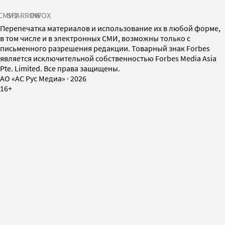
СМИ2
SPARROW
INFOX
Перепечатка материалов и использование их в любой форме,
в том числе и в электронных СМИ, возможны только с
письменного разрешения редакции. Товарный знак Forbes
является исключительной собственностью Forbes Media Asia
Pte. Limited. Все права защищены.
AO «АС Рус Медиа»
·
2026
16+