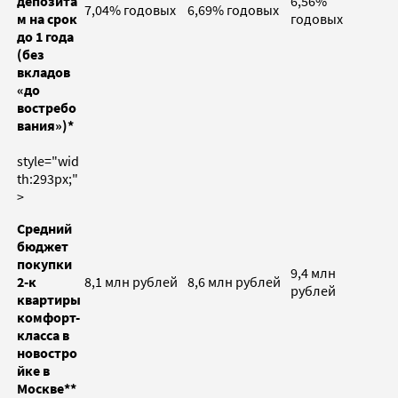
депозита
6,56%
7,04% годовых
6,69% годовых
м на срок
годовых
до 1 года
(без
вкладов
«до
востребо
вания»)*
style="wid
th:293px;"
>
Средний
бюджет
покупки
9,4 млн
2-к
8,1 млн рублей
8,6 млн рублей
рублей
квартиры
комфорт-
класса в
новостро
йке в
Москве**