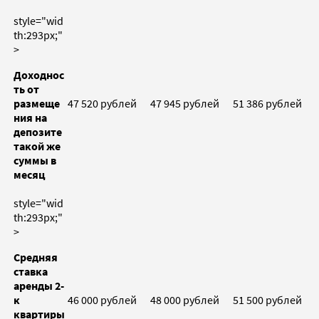
style="wid
th:293px;"
>
Доходнос
ть от
размеще
47 520 рублей
47 945 рублей
51 386 рублей
ния на
депозите
такой же
суммы в
месяц
style="wid
th:293px;"
>
Средняя
ставка
аренды 2-
к
46 000 рублей
48 000 рублей
51 500 рублей
квартиры