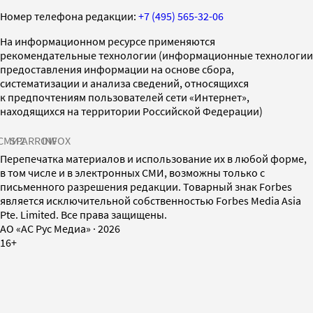
Номер телефона редакции:
+7 (495) 565-32-06
На информационном ресурсе применяются
рекомендательные технологии (информационные технологии
предоставления информации на основе сбора,
систематизации и анализа сведений, относящихся
к предпочтениям пользователей сети «Интернет»,
находящихся на территории Российской Федерации)
СМИ2
SPARROW
INFOX
Перепечатка материалов и использование их в любой форме,
в том числе и в электронных СМИ, возможны только с
письменного разрешения редакции. Товарный знак Forbes
является исключительной собственностью Forbes Media Asia
Pte. Limited. Все права защищены.
AO «АС Рус Медиа»
·
2026
16+