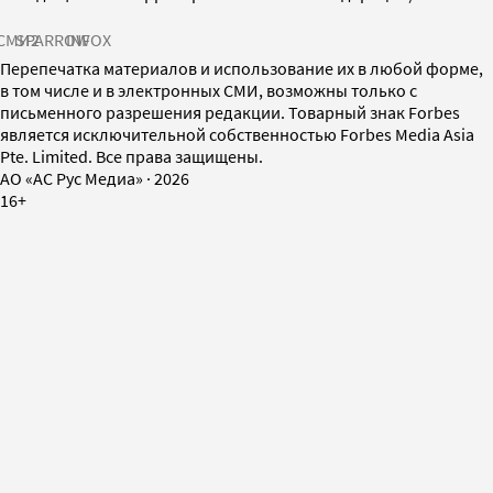
СМИ2
SPARROW
INFOX
Перепечатка материалов и использование их в любой форме,
в том числе и в электронных СМИ, возможны только с
письменного разрешения редакции. Товарный знак Forbes
является исключительной собственностью Forbes Media Asia
Pte. Limited. Все права защищены.
AO «АС Рус Медиа»
·
2026
16+