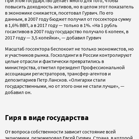
При этом государство делает много для того, чтобы
повысить доходность активов, но в целом этот показатель
в экономике снижается, посетовал Гурвич. По его
данным, в 2007 году бюджет получил от госсектора сумму
в 1,6% ВВП, а в 2017 году — только в 1%. «На 1 рубль
госактивов в 2007 году государство получало 6 копеек, в
2017 году — 3,5 копейки», — добавил Гурвич
Масштаб госсектора беспокоит не только экономистов, но
и участников рынка. Госхолдинги в России контролируют
целые отрасли и фактически превратились в
министерства, отметил президент Профессиональной
ассоциации регистраторов, трансфер-агентов и
депозитариев Петр Лансков. «Олигархи стали
государственными, но от этого они не стали лучше», —
добавил он.
Гиря в виде государства
От вопроса собственности зависит состояние всей
экономики, резюмировал Евсей Гурвич. Страна, в которой