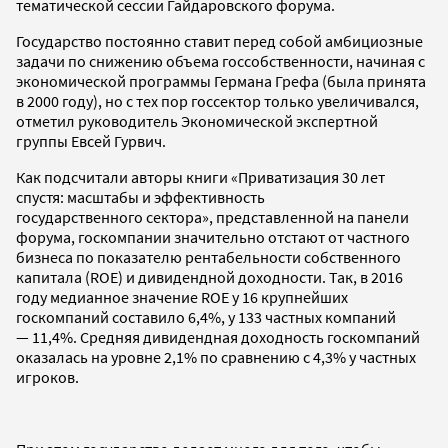
тематической сессии Гайдаровского форума.
Государство постоянно ставит перед собой амбициозные
задачи по снижению объема госсобственности, начиная с
экономической программы Германа Грефа (была принята
в 2000 году), но с тех пор госсектор только увеличивался,
отметил руководитель Экономической экспертной
группы Евсей Гурвич.
Как подсчитали авторы книги «Приватизация 30 лет
спустя: масштабы и эффективность
государственного сектора», представленной на панели
форума, госкомпании значительно отстают от частного
бизнеса по показателю рентабельности собственного
капитала (ROE) и дивидендной доходности. Так, в 2016
году медианное значение ROE у 16 крупнейших
госкомпаний составило 6,4%, у 133 частных компаний
— 11,4%. Средняя дивидендная доходность госкомпаний
оказалась на уровне 2,1% по сравнению с 4,3% у частных
игроков.