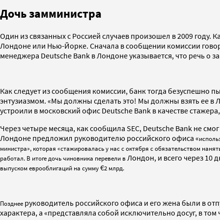
Дочь замминистра
Один из связанных с Россией случаев произошел в 2009 году. 
Лондоне или Нью-Йорке. Сначала в сообщении комиссии говорит
менеджера Deutsche Bank в Лондоне указывается, что речь о з
Как следует из сообщения комиссии, банк тогда безуспешно п
энтузиазмом. «Мы должны сделать это! Мы должны взять ее в Л
устроили в московский офис Deutsche Bank в качестве стажера,
Через четыре месяца, как сообщила SEC, Deutsche Bank не смо
Лондоне предложил руководителю российского офиса «
исполь
министра», которая «стажировалась у нас с октября с обязательством нанять
Лондон, и всего через 10 
работал. В итоге дочь чиновника перевели в
€
выпуском еврооблигаций на сумму
2 млрд.
руководитель российского офиса и его жена были в отп
Позднее
характера, а «представляла собой исключительно досуг, в том