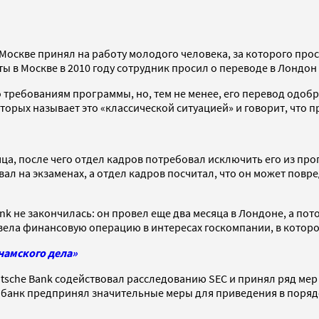
 Москве принял на работу молодого человека, за которого пр
 в Москве в 2010 году сотрудник просил о переводе в Лондон
 требованиям программы, но, тем не менее, его перевод одоб
торых называет это «классической ситуацией» и говорит, что 
ца, после чего отдел кадров потребовал исключить его из про
ал на экзаменах, а отдел кадров посчитал, что он может повре
nk не закончилась: он провел еще два месяца в Лондоне, а пот
ровела финансовую операцию в интересах госкомпании, в которо
намского дела»
eutsche Bank содействовал расследованию SEC и принял ряд мер
то банк предпринял значительные меры для приведения в поря