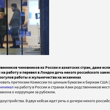
твенников чиновников из России и азиатских стран, даже е
 на работу и перевел в Лондон дочь некого российского зам
рогулов работы и жульничества на экзаменах
ировать претензии Комиссии по ценным бумагам и биржам США (
ринимал
на работу в России и странах Азии родственников мес
закона о коррупции за рубежом.
удоустройства. В двух кейсах идет речь о дочери некого росси