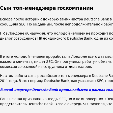
Сын топ-менеджера госкомпании
Вскоре после истории с дочерью замминистра Deutsche Bank в
сообщила SEC. По ее данным, после непродолжительной работы
HR в Лондоне обнаружил, что молодой человек не проходит по
диалог сотрудников HR лондонского Deutsche Bank, один из ко
В итоге молодой человек проработал в Лондоне всего два меся
важного клиента», пишет SEC. Он прогуливал работу и обманыв
комиссия со ссылкой на сотрудника отдела кадров.
На этом работа сына российского топ-менеджера в Deutsche Ba
2011 года. В этот период Deutsche Bank, как указывает SEC, п
В штаб-квартире Deutsche Bank прошли обыски в рамках «па
Банк не стал признавать выводы SEC, но и не опроверг их. «D
представитель Deutsche Bank. В свою очередь SEC заявила, ч