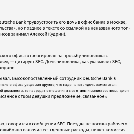
utsche Bank трудоустроить его дочь в офис банка в Москве,
ства», но позднее в тексте со ссылкой на неназванного топ-
ансов занимал Алексей Кудрин).
йского офиса отреагировал на просьбу чиновника с
е», — цитирует SEC. Дочь чиновника, как указывает SEC,
ондоне.
итывал. Высокопоставленный сотрудник Deutsche Bank в
нского офиса уведомил другого, что надо нанять «дочь заместителя
ой должности, то навредят отношениям с ее отцом и министерством, где он
одписанное отцом девушки предложение, связанное
с
ью, говорится в сообщении SEC. Поездка не носила рабочего
nk ошибочно включил ее в деловые расходы, пишет комиссия.