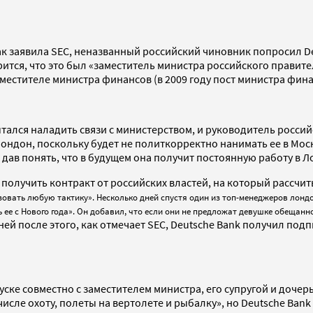
Как заявила SEC, неназванный российский чиновник попросил De
ся, что это был «заместитель министра российского правитель
аместителе министра финансов (в 2009 году пост министра фин
ытался наладить связи с министерством, и руководитель росси
ондон, поскольку будет не политкорректно нанимать ее в Москв
 дав понять, что в будущем она получит постоянную работу в Л
г получить контракт от российских властей, на который рассч
зовать любую тактику». Несколько дней спустя один из топ-менеджеров лондо
 ее с Нового года». Он добавил, что если они не предложат девушке обещанн
дней после этого, как отмечает SEC, Deutsche Bank получил п
уске совместно с заместителем министра, его супругой и дочер
 числе охоту, полеты на вертолете и рыбалку», но Deutsche Ba