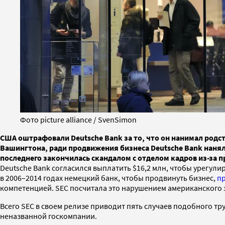
Фото picture alliance / SvenSimon
США оштрафовали Deutsche Bank за то, что он нанимал родс
Вашингтона, ради продвижения бизнеса Deutsche Bank нанял
последнего закончилась скандалом с отделом кадров из-за п
Deutsche Bank согласился выплатить $16,2 млн, чтобы урегул
в 2006–2014 годах немецкий банк, чтобы продвинуть бизнес,
п
компетенцией. SEC посчитала это нарушением американского 
Всего SEC в своем релизе приводит пять случаев подобного тр
неназванной госкомпании.