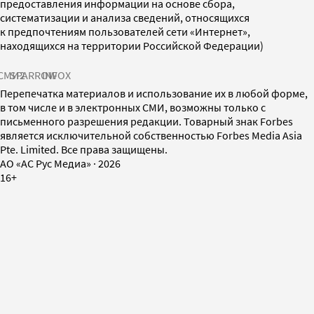
предоставления информации на основе сбора,
систематизации и анализа сведений, относящихся
к предпочтениям пользователей сети «Интернет»,
находящихся на территории Российской Федерации)
СМИ2
SPARROW
INFOX
Перепечатка материалов и использование их в любой форме,
в том числе и в электронных СМИ, возможны только с
письменного разрешения редакции. Товарный знак Forbes
является исключительной собственностью Forbes Media Asia
Pte. Limited. Все права защищены.
AO «АС Рус Медиа»
·
2026
16+