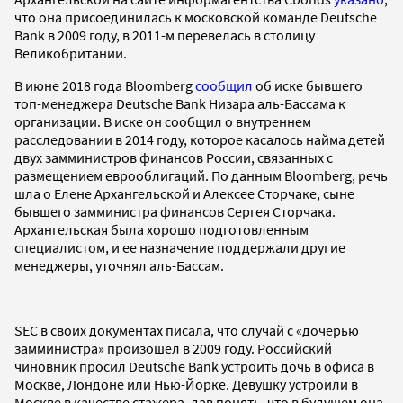
что она присоединилась к московской команде Deutsche
Bank в 2009 году, в 2011-м перевелась в столицу
Великобритании.
В июне 2018 года Bloomberg
сообщил
об иске бывшего
топ-менеджера Deutsche Bank Низара аль-Бассама к
организации. В иске он сообщил о внутреннем
расследовании в 2014 году, которое касалось найма детей
двух замминистров финансов России, связанных с
размещением еврооблигаций. По данным Bloomberg, речь
шла о Елене Архангельской и Алексее Сторчаке, сыне
бывшего замминистра финансов Сергея Сторчака.
Архангельская была хорошо подготовленным
специалистом, и ее назначение поддержали другие
менеджеры, уточнял аль-Бассам.
SEC в своих документах писала, что случай с «дочерью
замминистра» произошел в 2009 году. Российский
чиновник просил Deutsche Bank устроить дочь в офиса в
Москве, Лондоне или Нью-Йорке. Девушку устроили в
Москве в качестве стажера, дав понять, что в будущем она