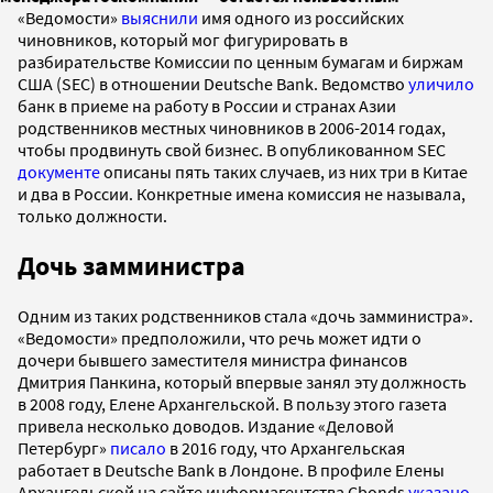
«Ведомости»
выяснили
имя одного из российских
чиновников, который мог фигурировать в
разбирательстве Комиссии по ценным бумагам и биржам
США (SEC) в отношении Deutsche Bank. Ведомство
уличило
банк в приеме на работу в России и странах Азии
родственников местных чиновников в 2006-2014 годах,
чтобы продвинуть свой бизнес. В опубликованном SEC
документе
описаны пять таких случаев, из них три в Китае
и два в России. Конкретные имена комиссия не называла,
только должности.
Дочь замминистра
Одним из таких родственников стала «дочь замминистра».
«Ведомости» предположили, что речь может идти о
дочери бывшего заместителя министра финансов
Дмитрия Панкина, который впервые занял эту должность
в 2008 году, Елене Архангельской. В пользу этого газета
привела несколько доводов. Издание «Деловой
Петербург»
писало
в 2016 году, что Архангельская
работает в Deutsche Bank в Лондоне. В профиле Елены
Архангельской на сайте информагентства Cbonds
указано
,