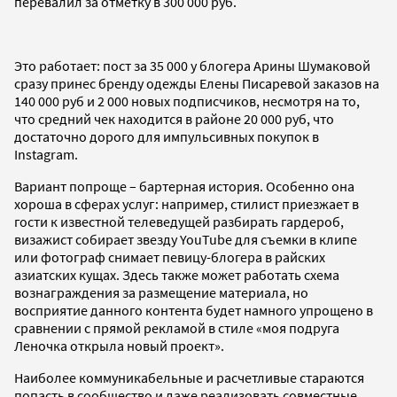
перевалил за отметку в 300 000 руб.
Это работает: пост за 35 000 у блогера Арины Шумаковой
сразу принес бренду одежды Елены Писаревой заказов на
140 000 руб и 2 000 новых подписчиков, несмотря на то,
что средний чек находится в районе 20 000 руб, что
достаточно дорого для импульсивных покупок в
Instagram.
Вариант попроще – бартерная история. Особенно она
хороша в сферах услуг: например, стилист приезжает в
гости к известной телеведущей разбирать гардероб,
визажист собирает звезду YouTube для съемки в клипе
или фотограф снимает певицу-блогера в райских
азиатских кущах. Здесь также может работать схема
вознаграждения за размещение материала, но
восприятие данного контента будет намного упрощено в
сравнении с прямой рекламой в стиле «моя подруга
Леночка открыла новый проект».
Наиболее коммуникабельные и расчетливые стараются
попасть в сообщество и даже реализовать совместные