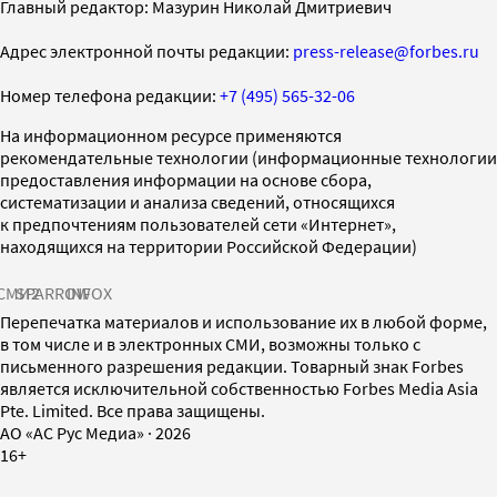
Главный редактор: Мазурин Николай Дмитриевич
Адрес электронной почты редакции:
press-release@forbes.ru
Номер телефона редакции:
+7 (495) 565-32-06
На информационном ресурсе применяются
рекомендательные технологии (информационные технологии
предоставления информации на основе сбора,
систематизации и анализа сведений, относящихся
к предпочтениям пользователей сети «Интернет»,
находящихся на территории Российской Федерации)
СМИ2
SPARROW
INFOX
Перепечатка материалов и использование их в любой форме,
в том числе и в электронных СМИ, возможны только с
письменного разрешения редакции. Товарный знак Forbes
является исключительной собственностью Forbes Media Asia
Pte. Limited. Все права защищены.
AO «АС Рус Медиа»
·
2026
16+