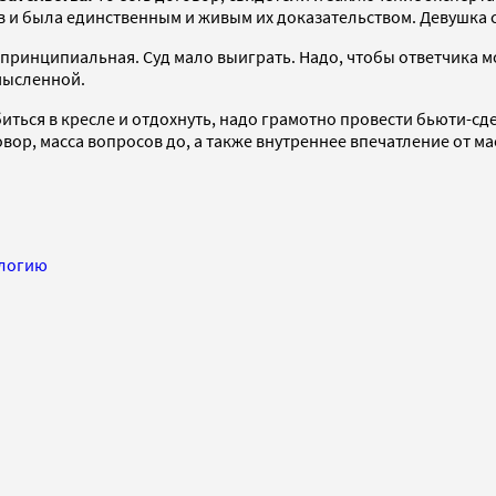
ов и была единственным и живым их доказательством. Девушка с
 принципиальная. Суд мало выиграть. Надо, чтобы ответчика м
смысленной.
биться в кресле и отдохнуть, надо грамотно провести бьюти-с
р, масса вопросов до, а также внутреннее впечатление от мас
ологию