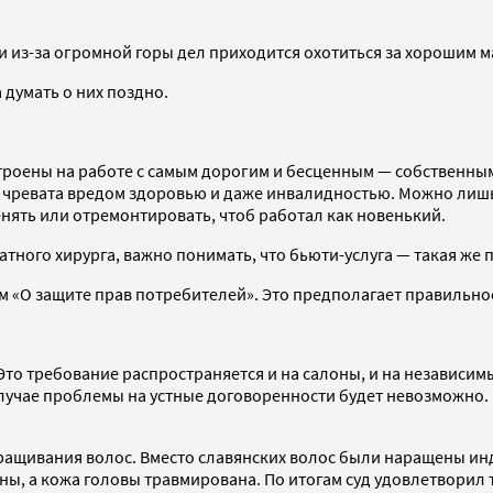
из-за огромной горы дел приходится охотиться за хорошим мас
 думать о них поздно.
строены на работе с самым дорогим и бесценным — собственны
а чревата вредом здоровью и даже инвалидностью. Можно лиш
нять или отремонтировать, чтоб работал как новенький.
тного хирурга, важно понимать, что бьюти-услуга — такая же п
оном «О защите прав потребителей». Это предполагает правил
Это требование распространяется и на салоны, и на независимы
лучае проблемы на устные договоренности будет невозможно. 
аращивания волос. Вместо славянских волос были наращены ин
, а кожа головы травмирована. По итогам суд удовлетворил т