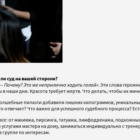
ли суд на вашей стороне?
 Почему? Это же неприлично ходить голой».
Эти слова героин
 в наши дни. Красота требует жертв. Что делать, чтобы их ми
, волшебные пилюли добавили лишних килограммов, уникальн
что отвечает? Что важно для успешного судебного процесса? Ес
о все: от макияжа, пирсинга, татуажа, лимфодренажа, подкож
 услугами мастера на дому, заниматься индивидуально с трене
в группе по интересам.