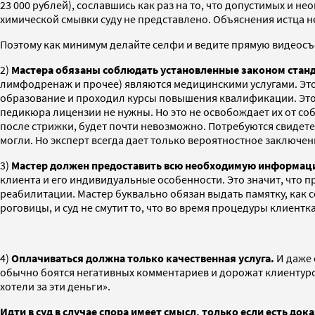
23 000 рублей), сославшись как раз на то, что допустимых и
химической смывки суду не представлено. Объяснения истца 
Поэтому как минимум делайте селфи и ведите прямую видеосъе
2)
Мастера обязаны соблюдать установленные законом стан
лимфодренаж и прочее) являются медицинскими услугами. Это 
образование и проходил курсы повышения квалификации. Это
педикюра лицензии не нужны. Но это не освобождает их от с
после стрижки, будет почти невозможно. Потребуются свидете
могли. Но эксперт всегда дает только вероятностное заключени
3)
Мастер должен предоставить всю необходимую информацию 
клиента и его индивидуальные особенности. Это значит, что 
реабилитации. Мастер буквально обязан выдать памятку, как се
роговицы, и суд не смутит то, что во время процедуры клиент
4)
Оплачиваться должна только качественная услуга.
И даже 
обычно боятся негативных комментариев и дорожат клиентурой.
хотели за эти деньги».
Идти в суд в случае спора имеет смысл, только если есть док