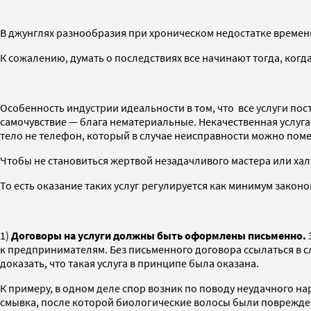
В джунглях разнообразия при хроническом недостатке времени 
К сожалению, думать о последствиях все начинают тогда, когда
Особенность индустрии идеальности в том, что все услуги по
самочувствие — блага нематериальные. Некачественная услуг
тело не телефон, который в случае неисправности можно поме
Чтобы не становиться жертвой незадачливого мастера или хала
То есть оказание таких услуг регулируется как минимум зак
1)
Договоры на услуги должны быть оформлены письменно.
к предпринимателям. Без письменного договора ссылаться в с
доказать, что такая услуга в принципе была оказана.
К примеру, в одном деле спор возник по поводу неудачного н
смывка, после которой биологические волосы были повреждены