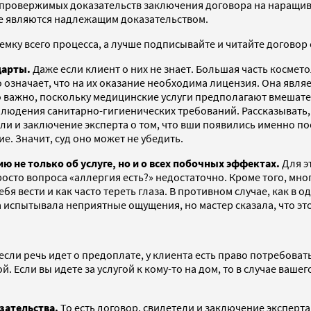
 неопровержимых доказательств заключения договора на наращи
не являются надлежащим доказательством.
мку всего процесса, а лучше подписывайте и читайте договор 
дарты.
Даже если клиент о них не знает. Большая часть космет
означает, что на их оказание необходима лицензия. Она являе
 важно, поскольку медицинские услуги предполагают вмешате
облюдения санитарно-гигиенических требований. Рассказывать
ли и заключение эксперта о том, что вши появились именно по
е. Значит, суд оно может не убедить.
не только об услуге, но и о всех побочных эффектах.
Для э
просто вопроса «аллергия есть?» недостаточно. Кроме того, м
бя вести и как часто тереть глаза. В противном случае, как в 
ка испытывала неприятные ощущения, но мастер сказала, что эт
если речь идет о предоплате, у клиента есть право потребоват
 Если вы идете за услугой к кому-то на дом, то в случае ваше
азательства.
То есть договор, свидетели и заключение эксперт