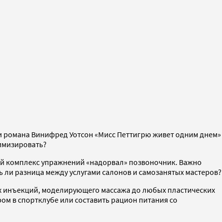
и романа Винифред Уотсон «Мисс Петтигрю живет одним днем»
нимизировать?
ый комплекс упражнений «надорвал» позвоночник. Важно
ть ли разница между услугами салонов и самозанятых мастеров?
ных инъекций, моделирующего массажа до любых пластических
ром в спортклубе или составить рацион питания со