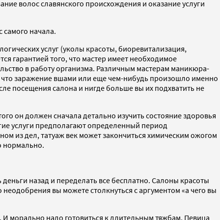
вание волос славянского происхождения и оказание услуги
с самого начала.
ологических услуг (уколы красоты, биоревитализация,
тся гарантией того, что мастер имеет необходимое
льство в работу организма. Различным мастерам маникюра-
, что заражение вшами или еще чем-нибудь произошло именно
сле посещения салона и нигде больше вы их подхватить не
того он должен сначала детально изучить состояние здоровья
ногие услуги предполагают определенный период
одном из дел, татуаж век может закончиться химическим ожогом
о нормально.
ь деньги назад и переделать все бесплатно. Салоны красоты
го неодобрения вы можете столкнуться с аргументом «а чего вы
а. И морально надо готовиться к длительным тяжбам. Певица