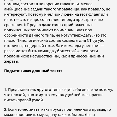
помним, состоит в покорении галактики. Менее
амбициозные задачи такого управленца, как правило, не
интересуют. Поэтому миллион людей на этот фланг или
на тот — это не про сочетание типов, а про стратегию
сражения. NT редко даже самых приближенных
подчиненных запоминают по именам. Зная про
особенности данного типа, не могу утверждать, что это
плохо. Типологический состав команды для NT сугубо
вторичен, гендерный тоже. Да и команды у него нет —
разве может быть команда у божества? А личности
поклонников несущественны, как и принесенные ими
жертвы.
Подытоживая длинный текст:
1. Представитель другого типа ведет себя иначе не потому,
что плохой, а потому что ему так удобней: как правше
писать правой рукой.
2. Если точно знать, какая рука у подчиненного правая, то
можно поставить ему задачу так, чтобы она была