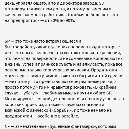
цеха, управляющего, а то и директора завода. SJ
мотивируется чувством долга, а потому незаменим в
качестве наемного работника. Их обычно больше всего
на предприятиях — от 50% до 90%.
SP — это тоже часто встречающиеся и
быстродействующие в условиях перемен люди, которые
из всего опыта человечества хватают только те решения,
что лежат на поверхности, и не сомневаясь воплощают их
в жизнь, успев и пряников съесть и на елку сесть, пока все
остальные только корпус разворачивали. Продать они
могут лед эскимосу зимой, взяв на себя риски этой сделки
— не потому, что представляют себе реальные риски, а
просто потому, что им нравится рисковать. «В крайнем
случае — убегу!» — любимая мысль почти любого SP.
Мотивируются сменой деятельности, и поэтому успешны в
коротких проектах, а также в службах спасения и
всяческой физической «борьбы». Их тоже немало на
предприятии — особенно в ретейле.
NF — замечательные «душевные фантазеры», которым