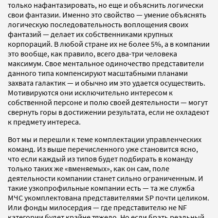
только нафантазировать, но еще и объяснить логически
свои фантазии. Именно это свойство — умение объяснять
логическую последовательность воплощения своих
фантазий — делает их собственниками крупных
корпораций. В любой стране их не более 5%, а в компании
это вообще, как правило, всего два-три человека
максимум. Свое ментальное одиночество представители
данного типа компенсируют масштабными планами
захвата галактик — и обычно им это удается осуществить.
Мотивируются они исключительно интересом к
собственной персоне и полю своей деятельности — могут
свернуть горы в достижении результата, если не охладеют
к предмету интереса.
Вот мы и перешли к теме комплектации управленческих
команд. Из выше перечисленного уже становится ясно,
что если каждый из типов будет подбирать в команду
только таких же «вменяемых», как он сам, поле
деятельности компании станет сильно ограниченным. И
такие узкопрофильные компании есть — та же служба
МЧС укомплектована представителями SP почти целиком.
Или фонды милосердия — где представителю не NF
категории будет крайне тяжело. Но если брать реальный