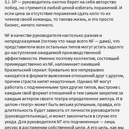
SJ. SP — руководитель охотно берет на себя авторство
побед, но стремится любой ценой избегать поражений. И
если цена за отсутствие поражения сдать кого-то из
членов своей команды, то такова жизнь, и это просто
бизнес, ничего личного.
NF в качестве руководителя настолько разная и
непредсказуемая (потому что чаще всего NF — дама), что
представители всех остальных типов могут устать задолго
до наступления ожидаемой производственной
эффективности. Именно поэтому коллектив, состоящий
преимущественно из NF, напоминает оживший
бразильский сериал: буквально все непрерывно
находятся в формате выяснения отношений друг с другом,
причем страсти кипят нешуточные. Однако NF могут
работать с подчиненными трех других типов, выстроив с
каждым свой формат отношений и тем самым закрепив за
каждым актером своего театра определенное амплуа. И в
целом «театр» может быть весьма успешным, правда, его
длительность будет зависеть от личности руководителя
(руководительницы), и может закончиться в случае его
ухода. Для руководителя NT его подчиненные — лишь
ресурс в достижении собственной цели. А его цель, как мы