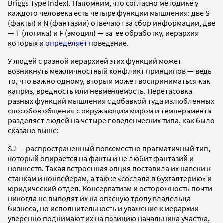
Briggs Type Index). Напомним, что согласно методике у
каждого человека есть четыре функции мышления: две S
(факты) и N (фантазии) отвечают за сбор информации, две
— Т (логика) и F (эмоция) — за ее обработку, иерархия
которых и
определяет
поведение.
У людей с разной иерархией этих функций может
возникнуть межличностный конфликт принципов — ведь
то, что важно одному, вторым может восприниматься как
каприз, вредность или невменяемость. Перетасовка
разных функций мышления с добавкой туда излюбленных
способов общения с окружающим миром и темперамента
разделяет людей на четыре поведенческих типа, как было
сказано выше:
SJ — распространенный повсеместно прагматичный тип,
который опирается на факты и не любит фантазий и
новшеств. Такая встроенная опция поставила их навеки к
станкам и конвейерам, а также «сослала в бухгалтерию» и
юридический отдел. Консерватизм и осторожность почти
никогда не выводят их на опасную тропу владельца
бизнеса, но исполнительность и уважение к иерархии
уверенно поднимают их на позицию начальника участка,