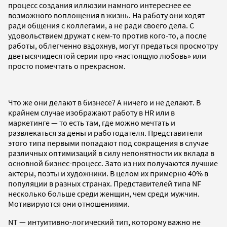
процесс создания иллюзии намного интереснее ее
возможного воплощения в жизнь. На работу они ходят
ради общения с коллегами, а не ради своего дела. С
удовольствием дружат с кем-то против кого-то, а после
работы, облегченно вздохнув, могут предаться просмотру
дветысячидесятой серии про «настоящую любовь» или
просто помечтать о прекрасном.
Что же они делают в бизнесе? А ничего и не делают. В
крайнем случае изображают работу в HR или в
маркетинге — то есть там,
где можно мечтать и
развлекаться за деньги работодателя. Представители
этого типа первыми попадают под сокращения в случае
различных оптимизаций в силу непонятности их вклада в
основной бизнес-процесс. Зато из них получаются лучшие
актеры, поэты и художники. В целом их примерно 40% в
популяции в разных странах. Представителей типа NF
несколько больше среди женщин, чем среди мужчин.
Мотивируются они отношениями.
NT — интуитивно-логический тип, которому важно не