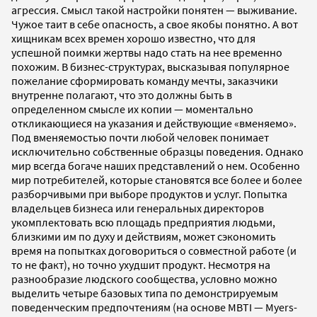
агрессия. Смысл такой настройки понятен — выживание.
Чужое таит в себе опасность, а свое якобы понятно. А вот
хищникам всех времен хорошо известно, что для
успешной поимки жертвы надо стать на нее временно
похожим. В бизнес-структурах, высказывая популярное
пожелание сформировать команду мечты, заказчики
внутренне полагают, что это должны быть в
определенном смысле их копии — моментально
откликающиеся на указания и действующие «вменяемо».
Под вменяемостью почти любой человек понимает
исключительно собственные образцы поведения. Однако
мир всегда богаче наших представлений о нем. Особенно
мир потребителей, которые становятся все более и более
разборчивыми при выборе продуктов и услуг. Попытка
владельцев бизнеса или генеральных директоров
укомплектовать всю площадь предприятия людьми,
близкими им по духу и действиям, может сэкономить
время на попытках договориться о совместной работе (и
то не факт), но точно ухудшит продукт. Несмотря на
разнообразие
людского сообщества,
условно можно
выделить четыре базовых типа по демонстрируемым
поведенческим предпочтениям (на основе MBTI — Myers-