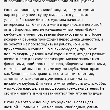
инвестиций при этом составит около 20 млн рублей.
Евгения полагает, что такой тандем, как у питерских
партнеров и у нее с супругом, является удачным:
успешный в своем бизнесе мужчина начинает
интересоваться бизнесом жены и привносит в него свой
опыт. Впрочем, многие женщины — партнеры «Бэби-
клуба» сами имеют серьезный финансовый опыт. После
рождения ребенка происходит переоценка ценностей, и
им хочется не просто ходить на работу, но и быть
причастными к социально значимому делу, приносить
пользу людям. Детский клуб хорош и тем, что дает разные
возможности для самореализации. Можно заниматься
финансами, подбором персонала, общением с клиентами,
можно — сайтом и соцсетями внутри клуба. Некоторым,
как Белонощенко, нравится вести занятия с детьми,
занятия по психологии с учителями и заниматься
дизайном клубов. Для нее это — потребность души, хобби.
А из хобби надо делать профессию, убеждена Евгения. Не
стоит ни минуты в жизни заниматься тем, что не по душе.
В конце марта у Белонощенко родилась новая идея —
частной школы: «Нашим малышам, свободным, умным,