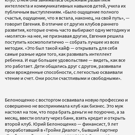
интеллекта и коммуникативных навыков детей, учила их
публичным выступлениям. «Было ощущение полного
счастья, ощущение, что я встала, наконец, на свой путь», —
говорит Евгения. В отличие от других клубов раннего
развития, которые очень часто выбирают одну методику и
«молятся» на нее, не признавая других, Евгения решила
поступить космополитично — собрать лучшее из всех
методик. «Это был такой кайф — открывать для себя
самые разные идеи того, как развивать интеллект
ребенка. И еще большее удовольствие — видеть, как все
это работает. Дети общались друг с другом, развивали
свои врожденные способности, с легкостью осваивали
чтение и счет. Они росли счастливыми и свободными».
Белонощенко с восторгом осваивала новую профессию и
совершенно не воспринимала клуб как бизнес. Это муж
настоял на том, что пора брать деньги не поурочно, а за
месяц, ввести оплату через банк, взять кредит и открыть
второй клуб. Юрий Белонощенко — финансист, 9 лет
проработавший в «Тройке Диалог», бывший партнер