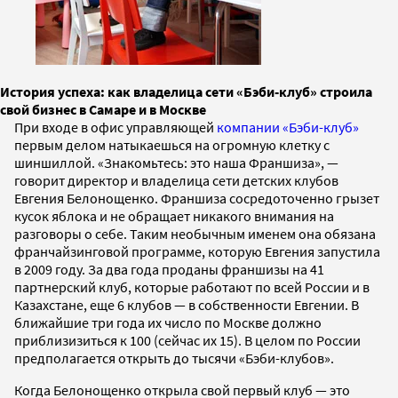
История успеха: как владелица сети «Бэби-клуб» строила
свой бизнес в Самаре и в Москве
При входе в офис управляющей
компании «Бэби-клуб»
первым делом натыкаешься на огромную клетку с
шиншиллой. «Знакомьтесь: это наша Франшиза», —
говорит директор и владелица сети детских клубов
Евгения Белонощенко. Франшиза сосредоточенно грызет
кусок яблока и не обращает никакого внимания на
разговоры о себе. Таким необычным именем она обязана
франчайзинговой программе, которую Евгения запустила
в 2009 году. За два года проданы франшизы на 41
партнерский клуб, которые работают по всей России и в
Казахстане, еще 6 клубов — в собственности Евгении. В
ближайшие три года их число по Москве должно
приблизизиться к 100 (сейчас их 15). В целом по России
предполагается открыть до тысячи «Бэби-клубов».
Когда Белонощенко открыла свой первый клуб — это