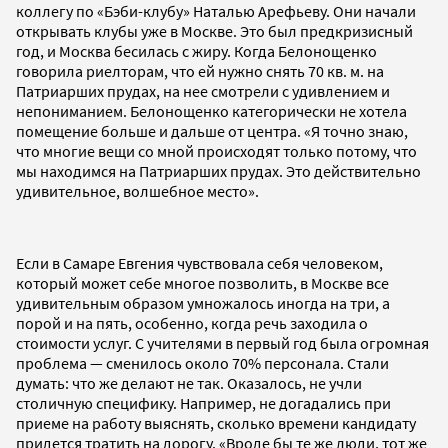
коллегу по «Бэби-клубу» Наталью Арефьеву. Они начали
открывать клубы уже в Москве. Это был предкризисный
год, и Москва бесилась с жиру. Когда Белонощенко
говорила риелторам, что ей нужно снять 70 кв. м. на
Патриарших прудах, на нее смотрели с удивлением и
непониманием. Белонощенко категорически не хотела
помещение больше и дальше от центра. «Я точно знаю,
что многие вещи со мной происходят только потому, что
мы находимся на Патриарших прудах. Это действительно
удивительное, волшебное место».
Если в Самаре Евгения чувствовала себя человеком,
который может себе многое позволить, в Москве все
удивительным образом умножалось иногда на три, а
порой и на пять, особенно, когда речь заходила о
стоимости услуг. С учителями в первый год была огромная
проблема — сменилось около 70% персонала. Стали
думать: что же делают не так. Оказалось, не учли
столичную специфику. Например, не догадались при
приеме на работу выяснять, сколько времени кандидату
придется тратить на дорогу. «Вроде бы те же люди, тот же