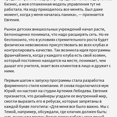
бизнес, а моя отлаженная модель управления тут не
работала. На ходу приходилось все менять. Был даже
момент, когда у меня началась паника», — признается
Евгения.
Рынок детских внешкольных учреждений начал расти,
Белонощенко понимала, что надо расширять сеть. Но ее
беспокоило, что в условиях стремительного роста будет
физически невозможно присутствовать во всех клубах и
контролировать качество. Так возникла идея программы
франчайзинга, когда у каждого клуба есть свой хозяин,
который постоянно находится на месте, понимает, чем
дышат его учителя, знает всех клиентов в лицо и дружит с
ними.
Первым шагом к запуску программы стала разработка
фирменного стиля компании. И снова подключился муж
Юрий: он настоял на студии Артемия Лебедева. Евгения
признается, что дизайнеры угадали ее внутренний мир,
смогли выразить его в ребусах, которые запрятаны в
каждой букве логотипа: «Для меня все было важно. Мы с
Темой, например, обсуждали, где ключик должен быть:
чуть внизу или вверху. Результатом работы стал яркий