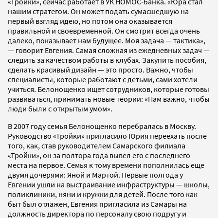
«Тройки», сейчас работает в УК НОМОС-банка. «Юра стал
нашим стратегом. Он может подать сумасшедшую на
первый взгляд идею, но потом она оказывается
правильной и своевременной. Он смотрит всегда очень
далеко, показывает нам будущее. Моя задача — тактика»,
— говорит Евгения. Самая сложная из ежедневных задач —
следить за качеством работы в клубах. Закупить пособия,
сделать красивый дизайн — это просто. Важно, чтобы
специалисты, которые работают с детьми, сами хотели
учиться. Белонощенко ищет сотрудников, которые готовы
развиваться, принимать новые теории: «Нам важно, чтобы
люди были с открытым умом».
В 2007 году семья Белонощенко перебралась в Москву.
Руководство «Тройки» пригласило Юрия переехать после
того, как, став руководителем Самарского филиала
«Тройки», он за полтора года вывел его с последнего
места на первое. Семья к тому времени пополнилась еще
двумя дочерями: Яной и Мартой. Первые полгода у
Евгении ушли на выстраивание инфраструктуры — школы,
поликлиники, няни и кружки для детей. После того как
быт был отлажен, Евгения пригласила из Самары на
должность директора по персоналу свою подругу и