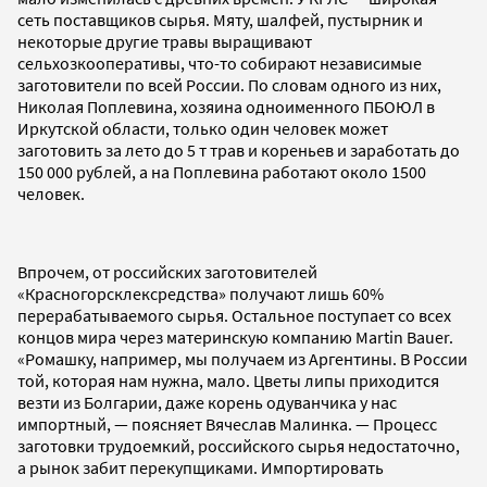
сеть поставщиков сырья. Мяту, шалфей, пустырник и
некоторые другие травы выращивают
сельхозкооперативы, что-то собирают независимые
заготовители по всей России. По словам одного из них,
Николая Поплевина, хозяина одноименного ПБОЮЛ в
Иркутской области, только один человек может
заготовить за лето до 5 т трав и кореньев и заработать до
150 000 рублей, а на Поплевина работают около 1500
человек.
Впрочем, от российских заготовителей
«Красногорсклексредства» получают лишь 60%
перерабатываемого сырья. Остальное поступает со всех
концов мира через материнскую компанию Martin Bauer.
«Ромашку, например, мы получаем из Аргентины. В России
той, которая нам нужна, мало. Цветы липы приходится
везти из Болгарии, даже корень одуванчика у нас
импортный, — поясняет Вячеслав Малинка. — Процесс
заготовки трудоемкий, российского сырья недостаточно,
а рынок забит перекупщиками. Импортировать