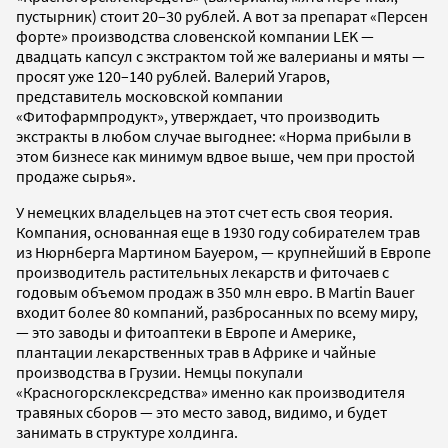
пустырник) стоит 20–30 рублей. А вот за препарат «Персен
форте» производства словенской компании LEK —
двадцать капсул с экстрактом той же валерианы и мяты —
просят уже 120–140 рублей. Валерий Угаров,
представитель московской компании
«Фитофармпродукт», утверждает, что производить
экстракты в любом случае выгоднее: «Норма прибыли в
этом бизнесе как минимум вдвое выше, чем при простой
продаже сырья».
У немецких владельцев на этот счет есть своя теория.
Компания, основанная еще в 1930 году собирателем трав
из Нюрнберга Мартином Бауером, — крупнейший в Европе
производитель растительных лекарств и фиточаев с
годовым объемом продаж в 350 млн евро. В Martin Bauer
входит более 80 компаний, разбросанных по всему миру,
— это заводы и фитоаптеки в Европе и Америке,
плантации лекарственных трав в Африке и чайные
производства в Грузии. Немцы покупали
«Красногорсклексредства» именно как производителя
травяных сборов — это место завод, видимо, и будет
занимать в структуре холдинга.