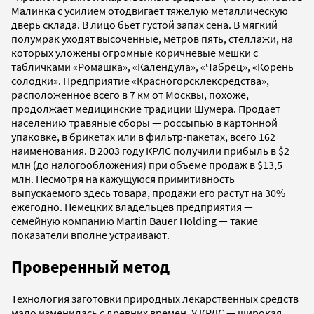
Малинка с усилием отодвигает тяжелую металлическую
дверь склада. В лицо бьет густой запах сена. В мягкий
полумрак уходят высоченные, метров пять, стеллажи, на
которых уложены огромные коричневые мешки с
табличками «Ромашка», «Календула», «Чабрец», «Корень
солодки». Предприятие «Красногорсклексредства»,
расположенное всего в 7 км от Москвы, похоже,
продолжает медицинские традиции Шумера. Продает
населению травяные сборы — россыпью в картонной
упаковке, в брикетах или в фильтр-пакетах, всего 162
наименования. В 2003 году КРЛС получили прибыль в $2
млн (до налогообложения) при объеме продаж в $13,5
млн. Несмотря на кажущуюся примитивность
выпускаемого здесь товара, продажи его растут на 30%
ежегодно. Немецких владельцев предприятия —
семейную компанию Martin Bauer Holding — такие
показатели вполне устраивают.
Проверенный метод
Технология заготовки природных лекарственных средств
мало изменилась с древних времен. У КРЛС — широкая