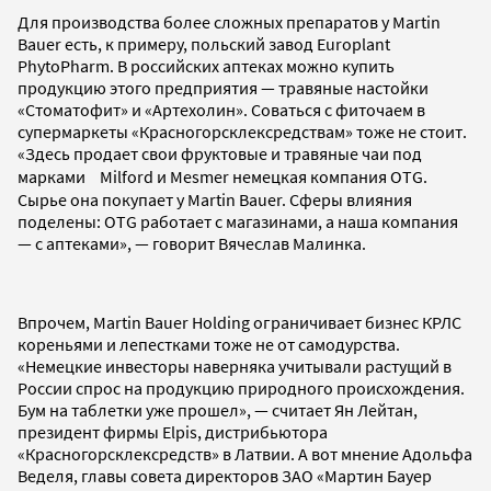
Для производства более сложных препаратов у Martin
Bauer есть, к примеру, польский завод Europlant
PhytoPharm. В российских аптеках можно купить
продукцию этого предприятия — травяные настойки
«Стоматофит» и «Артехолин». Соваться с фиточаем в
супермаркеты «Красногорсклексредствам» тоже не стоит.
«Здесь продает свои фруктовые и травяные чаи под
марками Milford и Mesmer немецкая компания OTG.
Сырье она покупает у Martin Bauer. Сферы влияния
поделены: OTG работает с магазинами, а наша компания
— с аптеками», — говорит Вячеслав Малинка.
Впрочем, Martin Bauer Holding ограничивает бизнес КРЛС
кореньями и лепестками тоже не от самодурства.
«Немецкие инвесторы наверняка учитывали растущий в
России спрос на продукцию природного происхождения.
Бум на таблетки уже прошел», — считает Ян Лейтан,
президент фирмы Elpis, дистрибьютора
«Красногорсклексредств» в Латвии. А вот мнение Адольфа
Веделя, главы совета директоров ЗАО «Мартин Бауер