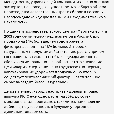
Менеджмент», управляющей компании КРЛС: «По оценкам
экспертов, наш завод выпускает треть от общего объема
производства лекарственных трав и сборов в России. У
нас здесь далеко идущие планы. Мы находимся только в
начале пути».
По данным исследовательского центра «Фармэксперт», в
2003 году «химических» медикаментов в России было
продано на 14% больше, чем годом ранее, а
фитопрепаратов — на 18% больше. Интерес к
натуральным продуктам действительно растет, причем
специалисты возлагают особые надежды именно на
сборы и сухие травы. Вот как объясняет это специалист
ЦМИ «Фармэксперт» Светлана Грудачева: «Во-первых,
капсулирование удорожает продукцию. Во-вторых,
существует психологический фактор — растительное
сырье выглядит более натурально».
Действительно, народ у нас привык доверять траве:
выручка КРЛС ежегодно растет на 30%. До сотен
миллионов долларов даже с такими темпами вряд ли
дойдешь, но уверенность в будущем у торговцев
душистым товаром есть.