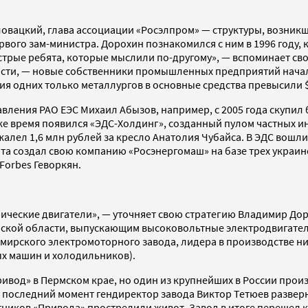
вацкий, глава ассоциации «Росэлпром» — структуры, возникш
ого зам-министра. Дорохин познакомился с ним в 1996 году, 
стрые ребята, которые мыслили по-другому», — вспоминает с
 расти, — новые собственники промышленных предприятий нач
ия одних только металлургов в основные средства превысили $
вления РАО ЕЭС Михаил Абызов, например, с 2005 года скупил
 же время появился «ЭДС-Холдинг», созданный пулом частных и
алел 1,6 млн рублей за кресло Анатолия Чубайса. В ЭДС вошли
 создал свою компанию «Росэнергомаш» на базе трех украинс
Forbes Геворкян.
ческие двигатели», — уточняет свою стратегию Владимир Дор
ой области, выпускающим высоковольтные электродвигатели 
ирского электромоторного завода, лидера в производстве ни
ых машин и холодильников).
Привод» в Пермском крае, но один из крупнейших в России про
В последний момент гендиректор завода Виктор Тетюев развер
ников «Привода» прострелили живот. Завод в итоге перешел к