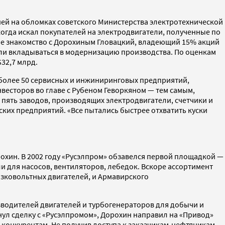
ей на обломках советского Министерства электротехнической
когда искал покупателей на электродвигатели, полученные по
вое знакомство с Дорохиным Гловацкий, владеющий 15% акций
али вкладываться в модернизацию производства. По оценкам
32,7 млрд.
 более 50 сервисных и инжиниринговых предприятий,
нвесторов во главе с Рубеном Геворкяном — тем самым,
 пять заводов, производящих электродвигатели, счетчики и
ких предприятий. «Все пытались быстрее отхватить куски
охин. В 2002 году «Русэлпром» обзавелся первой площадкой —
для насосов, вентиляторов, лебедок. Вскоре ассортимент
зковольтных двигателей, и Армавирского
изводителей двигателей и турбогенераторов для добычи и
нул сделку с «Русэлпромом», Дорохин направил на «Привод»
 конкурентам. Не получив доступа к заказчикам-нефтяникам,