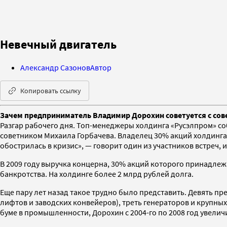
Невечный двигатель
Александр Сазонов
Автор
Копировать ссылку
Зачем предприниматель Владимир Дорохин советуется с со
Разгар рабочего дня. Топ-менеджеры холдинга «Русэлпром» с
советником Михаила Горбачева. Владелец 30% акций холдинга
обострилась в кризис», — говорит один из участников встреч
В 2009 году выручка концерна, 30% акций которого принадлеж
банкротства. На холдинге более 2 млрд рублей долга.
Еще пару лет назад такое трудно было представить. Девять 
лифтов и заводских конвейеров), треть генераторов и крупны
буме в промышленности, Дорохин с 2004-го по 2008 год увеличи