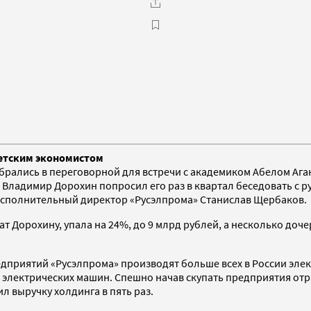
ветским экономистом
обрались в переговорной для встречи с академиком Абелом Аг
 Владимир Дорохин попросил его раз в квартал беседовать с 
, исполнительный директор «Русэлпрома» Станислав Щербаков.
ат Дорохину, упала на 24%, до 9 млрд рублей, а несколько до
предприятий «Русэлпрома» производят больше всех в России э
х электрических машин. Спешно начав скупать предприятия отр
л выручку холдинга в пять раз.