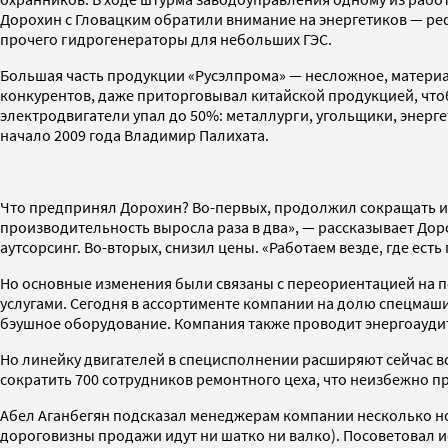
Дорохин с Гловацким обратили внимание на энергетиков — ре
прочего гидрогенераторы для небольших ГЭС.
Большая часть продукции «Русэлпрома» — несложное, материал
конкурентов, даже приторговывал китайской продукцией, что
электродвигатели упал до 50%: металлурги, угольщики, энер
начало 2009 года Владимир Палихата.
Что предпринял Дорохин? Во-первых, продолжил сокращать изд
производительность выросла раза в два», — рассказывает Дор
аутсорсинг. Во-вторых, снизил цены. «Работаем везде, где ес
Но основные изменения были связаны с переориентацией на п
услугами. Сегодня в ассортименте компании на долю спецмаши
бэушное оборудование. Компания также проводит энергоаудит
Но линейку двигателей в специсполнении расширяют сейчас вс
сократить 700 сотрудников ремонтного цеха, что неизбежно п
Абел Аганбегян подсказал менеджерам компании несколько нов
дороговизны продажи идут ни шатко ни валко). Посоветовал и