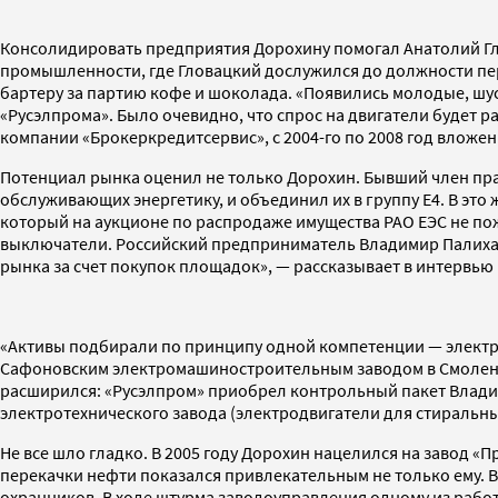
Консолидировать предприятия Дорохину помогал Анатолий Гло
промышленности, где Гловацкий дослужился до должности перв
бартеру за партию кофе и шоколада. «Появились молодые, шу
«Русэлпрома». Было очевидно, что спрос на двигатели будет
компании «Брокеркредитсервис», с 2004-го по 2008 год вложен
Потенциал рынка оценил не только Дорохин. Бывший член пра
обслуживающих энергетику, и объединил их в группу E4. В это
который на аукционе по распродаже имущества РАО ЕЭС не пож
выключатели. Российский предприниматель Владимир Палихата
рынка за счет покупок площадок», — рассказывает в интервью 
«Активы подбирали по принципу одной компетенции — электри
Сафоновским электромашиностроительным заводом в Смоленск
расширился: «Русэлпром» приобрел контрольный пакет Владим
электротехнического завода (электродвигатели для стиральн
Не все шло гладко. В 2005 году Дорохин нацелился на завод «
перекачки нефти показался привлекательным не только ему. 
охранников. В ходе штурма заводоуправления одному из работ