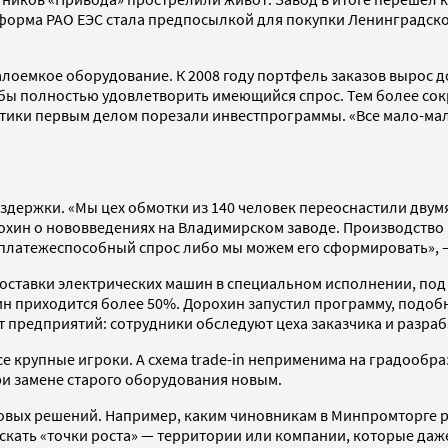
форма РАО ЕЭС стала предпосылкой для покупки Ленинградско
оемкое оборудование. К 2008 году портфель заказов вырос до
бы полностью удовлетворить имеющийся спрос. Тем более сок
гетики первым делом порезали инвестпрограммы. «Все мало-м
ержки. «Мы цех обмотки из 140 человек переоснастили двумя с
охин о нововведениях на Владимирском заводе. Производство 
ть платежеспособный спрос либо мы можем его сформировать», 
оставки электрических машин в специальном исполнении, под
н приходится более 50%. Дорохин запустил программу, подобн
 предприятий: сотрудники обследуют цеха заказчика и разра
е крупные игроки. А схема trade-in неприменима на градообр
ри замене старого оборудования новым.
ых решений. Например, каким чиновникам в Минпромторге расс
скать «точки роста» — территории или компании, которые даж