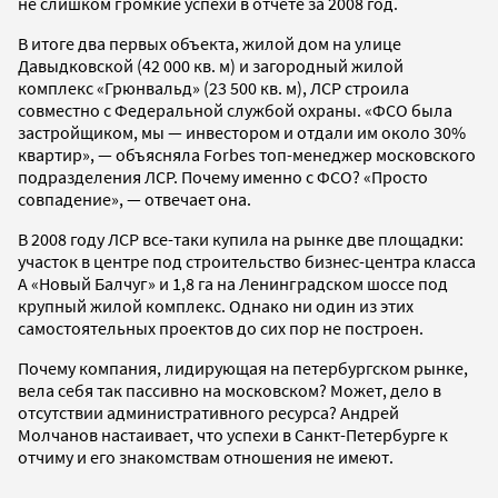
не слишком громкие успехи в отчете за 2008 год.
В итоге два первых объекта, жилой дом на улице
Давыдковской (42 000 кв. м) и загородный жилой
комплекс «Грюнвальд» (23 500 кв. м), ЛСР строила
совместно с Федеральной службой охраны. «ФСО была
застройщиком, мы — инвестором и отдали им около 30%
квартир», — объясняла Forbes топ-менеджер московского
подразделения ЛСР. Почему именно с ФСО? «Просто
совпадение», — отвечает она.
В 2008 году ЛСР все-таки купила на рынке две площадки:
участок в центре под строительство бизнес-центра класса
А «Новый Балчуг» и 1,8 га на Ленинградском шоссе под
крупный жилой комплекс. Однако ни один из этих
самостоятельных проектов до сих пор не построен.
Почему компания, лидирующая на петербургском рынке,
вела себя так пассивно на московском? Может, дело в
отсутствии административного ресурса? Андрей
Молчанов настаивает, что успехи в Санкт-Петербурге к
отчиму и его знакомствам отношения не имеют.