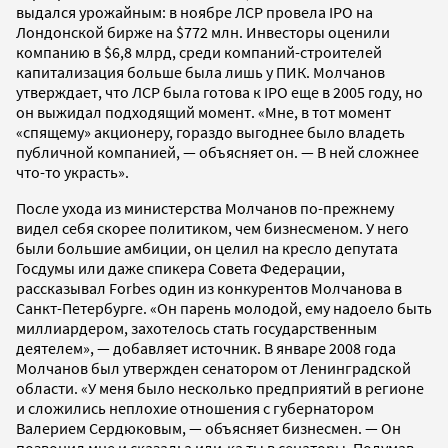
выдался урожайным: в ноябре ЛСР провела IPO на
Лондонской бирже на $772 млн. Инвесторы оценили
компанию в $6,8 млрд, среди компаний-строителей
капитализация больше была лишь у ПИК. Молчанов
утверждает, что ЛСР была готова к IPO еще в 2005 году, но
он выжидал подходящий момент. «Мне, в тот момент
«спящему» акционеру, гораздо выгоднее было владеть
публичной компанией, — объясняет он. — В ней сложнее
что-то украсть».
После ухода из министерства Молчанов по-прежнему
видел себя скорее политиком, чем бизнесменом. У него
были большие амбиции, он целил на кресло депутата
Госдумы или даже спикера Совета Федерации,
рассказывал Forbes один из конкурентов Молчанова в
Санкт-Петербурге. «Он парень молодой, ему надоело быть
миллиардером, захотелось стать государственным
деятелем», — добавляет источник. В январе 2008 года
Молчанов был утвержден сенатором от Ленинградской
области. «У меня было несколько предприятий в регионе
и сложились неплохие отношения с губернатором
Валерием Сердюковым, — объясняет бизнесмен. — Он