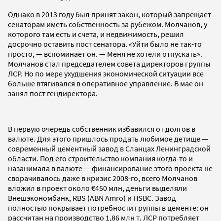
Однако в 2013 году был принят закон, который запрещает
сенаторам иметь собственность за рубежом. Молчанов, у
которого там есть и счета, и недвижимость, решил
досрочно оставить пост сенатора. «Уйти было не так-то
просто, — вспоминает он. — Меня не хотели отпускать».
Молчанов стал председателем совета директоров группы
ЛСР. Но по мере ухудшения экономической ситуации все
больше втягивался в оперативное управление. В мае он
занял пост гендиректора.
В первую очередь собственник избавился от долгов в
валюте. Для этого пришлось продать любимое детище —
современный цементный завод в Сланцах Ленинградской
области. Под его строительство компания когда-то и
назанимала в валюте — финансирование этого проекта не
сворачивалось даже в кризис 2008-го, всего Молчанов
вложил в проект около €450 млн, деньги выделяли
Внешэкономбанк, RBS (ABN Amro) и HSBC. Завод
полностью покрывает потребности группы в цементе: он
рассчитан на производство 1,86 млн т, ЛСР потребляет