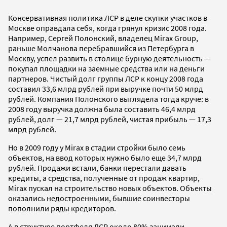
Консервативная политика ЛСР в деле скупки участков в
Москве оправдала себя, когда грянул кризис 2008 года.
Например, Сергей Полонский, владелец Mirax Group,
раньше Молчанова перебравшийся из Петербурга в
Москву, успел развить в столице бурную деятельность —
покупал площадки на заемные средства или на деньги
партнеров. Чистый долг группы ЛСР к концу 2008 года
составил 33,6 млрд рублей при выручке почти 50 млрд
рублей. Компания Полонского выглядела тогда круче: в
2008 году выручка должна была составить 46,4 млрд
рублей, долг — 21,7 млрд рублей, чистая прибыль — 17,3
млрд рублей.
Но в 2009 году у Mirax в стадии стройки было семь
объектов, на ввод которых нужно было еще 34,7 млрд
рублей. Продажи встали, банки перестали давать
кредиты, а средства, полученные от продаж квартир,
Mirax пускал на строительство новых объектов. Объекты
оказались недостроенными, бывшие соинвесторы
пополнили ряды кредиторов.
А в структуре портфеля ЛСР около 80% занимали