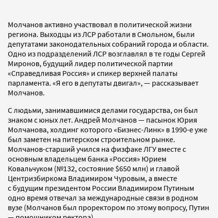
Молчанов активно участвовал в политической жизни
региона. Выходцы из ЛСР работали в Смольном, были
депутатами законодательных собраний города и области.
Одно из подразделений ЛСР возглавлял в те годы Сергей
Миронов, будущий лидер политической партии
«Справедливая Россия» и спикер верхней палаты
парламента. «Я его в депутаты двигал», — рассказывает
Молчанов.
С людьми, занимавшимися делами государства, он был
знаком с юных лет. Андрей Молчанов — пасынок Юрия
Молчанова, холдинг которого «Бизнес-Линк» в 1990-е уже
был заметен на питерском строительном рынке.
Молчанов-старший учился на физфаке ЛГУ вместе с
основным владельцем банка «Россия» Юрием
Ковальчуком (№132, состояние $650 млн) и главой
Центризбиркома Владимиром Чуровым, а вместе
с будущим президентом России Владимиром Путиным
одно время отвечал за международные связи в родном
вузе (Молчанов был проректором по этому вопросу, Путин
— помощником ректора).