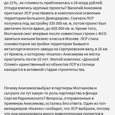
до 21%, их стоимость приблизилась к 26 млрд рублей.
Откуда взялись крупные проекты? Василий Анисимов
пригласил ЛСР участвовать в комплексном освоении
территории Большого Домодедово. Сначала ЛСР
получила под застройку 335 000 кв. м, потом проект был
увеличен почти вдвое, до 605 000 кв. м. Кроме того,
Молчанов смог впервые после совместных строек с ФСО
заняться жильем бизнес-класса в Москве. ЛСР стала
соинвестором застройки территории бывшего
металлургического завода на Серпуховском валу, в 16 км
от Кремля, к которому «Коалко» Анисимова не могла
приступить почти 10 лет. Жилой комплекс «Донской
Олимп» единственный из объектов ЛСР в столице
находится в активной стадии строительства.
Почему Анисимов выбрал в партнеры Молчанова и
сыграло ли тут какую-то роль партнерство в фонде
Сергия Радонежского? Вопросы, отправленные в
приемную Анисимова, остались без ответа. Один из топ-
менеджеров «Коалко» сообщил, что ЛСР выбрали, потому
что она реализовала много девелоперских проектов в