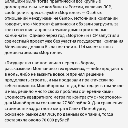
Балашихи были тогда практически все крупные
домостроительные комбинаты России, включая ЛСР, —
сообщили в пресс-службе «Мортона». — Особых
отношений между нами не было». Источник в компании
говорит, что «Мортон» фактически обязали загрузить за
счет своего мегапроекта чужие домостроительные
комбинаты. Однако через год «Мортон» и ЛСР запустили
совместный проект уже без участия государства: компания
Молчанова должна была построить 114 малоэтажных
домов на землях «Мортона».
«Государство нас поставило перед выбором, —
рассказывает Молчанов о тех временах, — либо продавать
в ноль, либо не выжить вовсе. Я принял решение
продолжать строить, и мы продавали практически по
себестоимости. Минобороны тогда, благодаря в том числе
и нам, решило много своих проблем с очередниками».
Стоимость квадратного метра по контракту с «Мортоном»
для Минобороны составила 27 800 рублей. Для сравнения:
стоимость квадратного метра в Санкт-Петербурге,
основном рынке для ЛСР, по данным компании, тогда
составляла около 70 000 рублей.