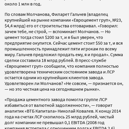
около 1 млн в год.
По словам Молчанова, Филарет Гальчев (владелец
крупнейшей на рынке компании «Евроцемент груп», №23,
$4,4 млрд) его от строительства отговаривал. «Говорил:
зачем тебе, не строй, — вспоминает Молчанов. — Но
цемент тогда стоил $200 за т, и я был уверен, что
предприятие окупится. Сейчас цемент стоит $50 за т, и вся
промышленность принадлежит пяти игрокам по всему
миру. Гальчев предложил продать ему, я и продал». Сумма
сделки составила 18 млрд рублей. В пресс-службе
«Евроцемент груп» сообщили, что компания полностью
удовлетворена техническим состоянием завода и ЛСР
остается одним из крупнейших клиентов завода.
Удовлетворен ли Молчанов? «Не совсем, — признается он,
— но это честная цена на сегодняшнем рынке».
«Продажа цементного завода помогла группе ЛСР
избавиться от валютной задолженности», — говорит
аналитик «ВТБ Капитала» Николай Ковалев. К концу 2014
года на счетах ЛСР скопилось 25 млрд рублей, чистый
долг компании не превышал 0,1 EBITDA (2008 год
компания встретила с отношением долга к EBITDA 2,6).