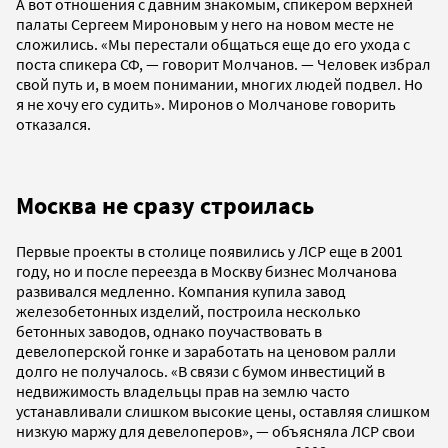
А вот отношения с давним знакомым, спикером верхней
палаты Сергеем Мироновым у него на новом месте не
сложились. «Мы перестали общаться еще до его ухода с
поста спикера СФ, — говорит Молчанов. — Человек избрал
свой путь и, в моем понимании, многих людей подвел. Но
я не хочу его судить». Миронов о Молчанове говорить
отказался.
Москва не сразу строилась
Первые проекты в столице появились у ЛСР еще в 2001
году, но и после переезда в Москву бизнес Молчанова
развивался медленно. Компания купила завод
железобетонных изделий, построила несколько
бетонных заводов, однако поучаствовать в
девелоперской гонке и заработать на ценовом ралли
долго не получалось. «В связи с бумом инвестиций в
недвижимость владельцы прав на землю часто
устанавливали слишком высокие цены, оставляя слишком
низкую маржу для девелоперов», — объясняла ЛСР свои