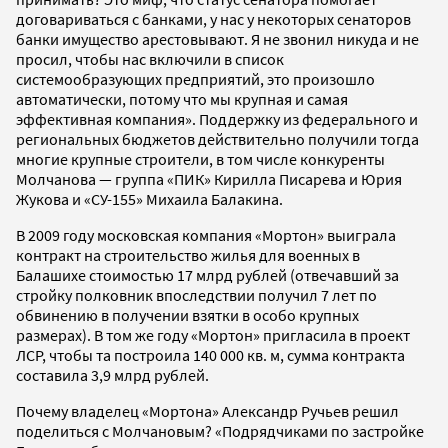
договариваться с банками, у нас у некоторых сенаторов
банки имущество арестовывают. Я не звонил никуда и не
просил, чтобы нас включили в список
системообразующих предприятий, это произошло
автоматически, потому что мы крупная и самая
эффективная компания». Поддержку из федерального и
региональных бюджетов действительно получили тогда
многие крупные строители, в том числе конкуренты
Молчанова — группа «ПИК» Кирилла Писарева и Юрия
Жукова и «СУ-155» Михаила Балакина.
В 2009 году московская компания «Мортон» выиграла
контракт на строительство жилья для военных в
Балашихе стоимостью 17 млрд рублей (отвечавший за
стройку полковник впоследствии получил 7 лет по
обвинению в получении взятки в особо крупных
размерах). В том же году «Мортон» пригласила в проект
ЛСР, чтобы та построила 140 000 кв. м, сумма контракта
составила 3,9 млрд рублей.
Почему владелец «Мортона» Александр Ручьев решил
поделиться с Молчановым? «Подрядчиками по застройке