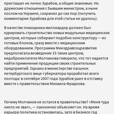
приглашал не лично Зурабов, а общие знакомые. Но
дружеские отношения с бывшим министром, а ныне
послом на Украине, сохранил до сих пор (получить
комментарии Зурабова для этой статьи не удалось).
В качестве помощника миллиардер должен был
курировать строительство новых модульных медицинских
центров, которые собирают подобно конструктору — из
готовых блоков, сразу вместе с медицинским
оборудованием. Программа Минздравсоцразвития
предполагала возведение 15 таких центров,
недоброжелатели Молчанова говорили, что тот надеется
найти применение продукции своих строительных
предприятий. Однако в министерстве пасынок
петербургского вице-губернатора проработал всего
полгода: в сентябре 2007 года Зурабов ушел в отставку
вместе с правительством Михаила Фрадкова.
Почему Молчанов не остался в правительстве? «Меня туда
никто не звал», — лаконично объясняет он. На время
карьера политика остановилась, зато в бизнесе год