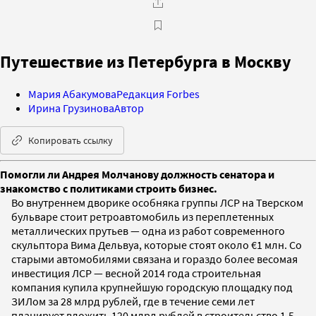
Путешествие из Петербурга в Москву
Мария Абакумова
Редакция Forbes
Ирина Грузинова
Автор
Копировать ссылку
Помогли ли Андрея Молчанову должность сенатора и
знакомство с политиками строить бизнес.
Во внутреннем дворике особняка группы ЛСР на Тверском
бульваре стоит ретроавтомобиль из переплетенных
металлических прутьев — одна из работ современного
скульптора Вима Дельвуа, которые стоят около €1 млн. Со
старыми автомобилями связана и гораздо более весомая
инвестиция ЛСР — весной 2014 года строительная
компания купила крупнейшую городскую площадку под
ЗИЛом за 28 млрд рублей, где в течение семи лет
планирует вложить 120 млрд рублей в строительство 1,5