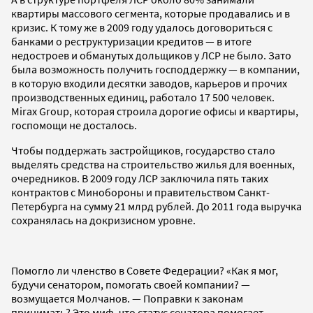
квартиры массового сегмента, которые продавались и в
кризис. К тому же в 2009 году удалось договориться с
банками о реструктуризации кредитов — в итоге
недостроев и обманутых дольщиков у ЛСР не было. Зато
была возможность получить господдержку — в компании,
в которую входили десятки заводов, карьеров и прочих
производственных единиц, работало 17 500 человек.
Mirax Group, которая строила дорогие офисы и квартиры,
госпомощи не досталось.
Чтобы поддержать застройщиков, государство стало
выделять средства на строительство жилья для военных,
очередников. В 2009 году ЛСР заключила пять таких
контрактов с Минобороны и правительством Санкт-
Петербурга на сумму 21 млрд рублей. До 2011 года выручка
сохранялась на докризисном уровне.
Помогло ли членство в Совете Федерации? «Как я мог,
будучи сенатором, помогать своей компании? —
возмущается Молчанов. — Поправки к законам
принимать? Это миф, что статус сенатора помогает