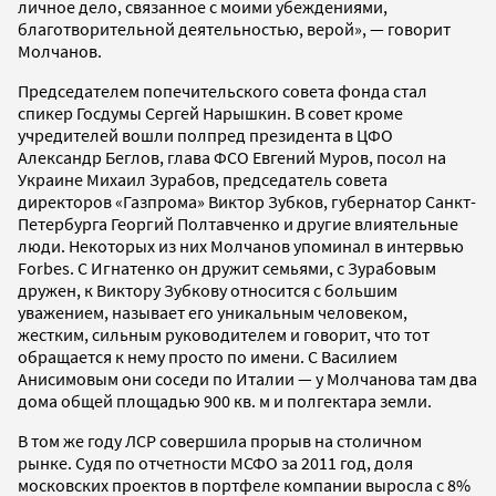
личное дело, связанное с моими убеждениями,
благотворительной деятельностью, верой», — говорит
Молчанов.
Председателем попечительского совета фонда стал
спикер Госдумы Сергей Нарышкин. В совет кроме
учредителей вошли полпред президента в ЦФО
Александр Беглов, глава ФСО Евгений Муров, посол на
Украине Михаил Зурабов, председатель совета
директоров «Газпрома» Виктор Зубков, губернатор Санкт-
Петербурга Георгий Полтавченко и другие влиятельные
люди. Некоторых из них Молчанов упоминал в интервью
Forbes. С Игнатенко он дружит семьями, с Зурабовым
дружен, к Виктору Зубкову относится с большим
уважением, называет его уникальным человеком,
жестким, сильным руководителем и говорит, что тот
обращается к нему просто по имени. С Василием
Анисимовым они соседи по Италии — у Молчанова там два
дома общей площадью 900 кв. м и полгектара земли.
В том же году ЛСР совершила прорыв на столичном
рынке. Судя по отчетности МСФО за 2011 год, доля
московских проектов в портфеле компании выросла с 8%