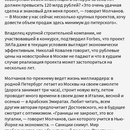
должен превысить 120 млрд рублей? «Это очень удачная
сделка и знаковый для меня проект, — говорит Молчанов.
— В Москве у нас сейчас несколько крупных проектов, хочу
довести объем продаж здесь минимум до питерского».
Владелец крупной строительной компании, не
участвовавшей в конкурсе, подтвердил Forbes, что проект
ЗИЛа даже в текущих условиях выглядит экономически
эффективным. Николай Ковалев говорит, что рублевые
цены на новостройки в Москве не падают и что в худшем
случае реализация проекта может застопориться на
несколько лет.
Молчанов по-прежнему ведет жизнь миллиардера: в
родной Петербург летает из Москвы на своем самолете
(дорога занимает три часа), строит новую яхту, летом
проводит много времени в своем доме в Италии, весной и
осенью — в Арабских Эмиратах. Любит читать, всем
другим авторам предпочитает Достоевского, но в будущее
смотрит с оптимизмом. «Границы не закроют, это все
пугалки, — говорит Молчанов, сын которого учится в Нью-
Йорке на экономиста. — Санкции снимут. Мир