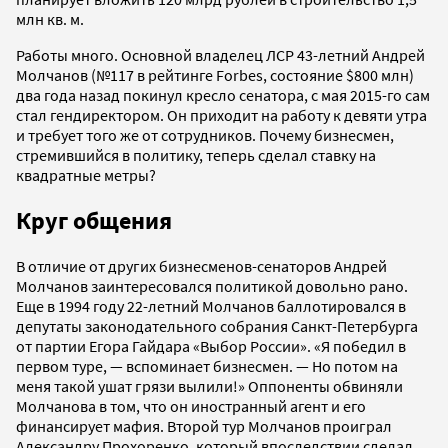
млн кв. м.
Работы много. Основной владелец ЛСР 43-летний Андрей
Молчанов (№117 в рейтинге Forbes, состояние $800 млн)
два года назад покинул кресло сенатора, с мая 2015-го сам
стал гендиректором. Он приходит на работу к девяти утра
и требует того же от сотрудников. Почему бизнесмен,
стремившийся в политику, теперь сделал ставку на
квадратные метры?
Круг общения
В отличие от других бизнесменов-сенаторов Андрей
Молчанов заинтересовался политикой довольно рано.
Еще в 1994 году 22-летний Молчанов баллотировался в
депутаты законодательного собрания Санкт-Петербурга
от партии Егора Гайдара «Выбор России». «Я победил в
первом туре, — вспоминает бизнесмен. — Но потом на
меня такой ушат грязи вылили!» Оппоненты обвиняли
Молчанова в том, что он иностранный агент и его
финансирует мафия. Второй тур Молчанов проиграл
Александру Прохоренко, который впоследствии сделал