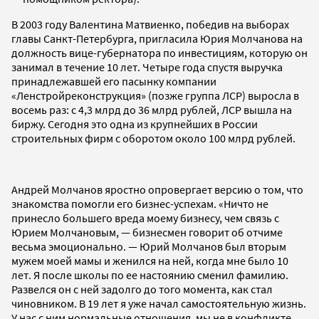
В 2003 году Валентина Матвиенко, победив на выборах
главы Санкт-Петербурга, пригласила Юрия Молчанова на
должность вице-губернатора по инвестициям, которую он
занимал в течение 10 лет. Четыре года спустя выручка
принадлежавшей его пасынку компании
«Ленстройреконструкция» (позже группа ЛСР) выросла в
восемь раз: с 4,3 млрд до 36 млрд рублей, ЛСР вышла на
биржу. Сегодня это одна из крупнейших в России
строительных фирм с оборотом около 100 млрд рублей.
Андрей Молчанов яростно опровергает версию о том, что
знакомства помогли его бизнес-успехам. «Ничто не
принесло большего вреда моему бизнесу, чем связь с
Юрием Молчановым, — бизнесмен говорит об отчиме
весьма эмоционально. — Юрий Молчанов был вторым
мужем моей мамы и женился на ней, когда мне было 10
лет. Я после школы по ее настоянию сменил фамилию.
Развелся он с ней задолго до того момента, как стал
чиновником. В 19 лет я уже начал самостоятельную жизнь.
У нас с ним нормальные отношения, мы не в конфликте,