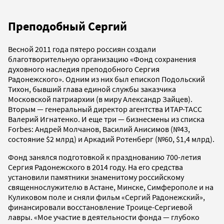
Преподобный Сергий
Весной 2011 года пятеро россиян создали
благотворительную организацию «Фонд сохранения
духовного наследия преподобного Сергия
Радонежского». Одним из них был епископ Подольский
Тихон, бывший глава единой службы заказчика
Московской патриархии (в миру Александр Зайцев).
Вторым — генеральный директор агентства ИТАР-ТАСС
Валерий Игнатенко. И еще три — бизнесмены из списка
Forbes: Андрей Молчанов, Василий Анисимов (№43,
состояние $2 млрд) и Аркадий Ротенберг (№60, $1,4 млрд).
Фонд занялся подготовкой к празднованию 700-летия
Сергия Радонежского в 2014 году. На его средства
установили памятники знаменитому российскому
священнослужителю в Астане, Минске, Симферополе и на
Куликовом поле и сняли фильм «Сергий Радонежский»,
финансировали восстановление Троице-Сергиевой
лавры. «Мое участие в деятельности фонда — глубоко