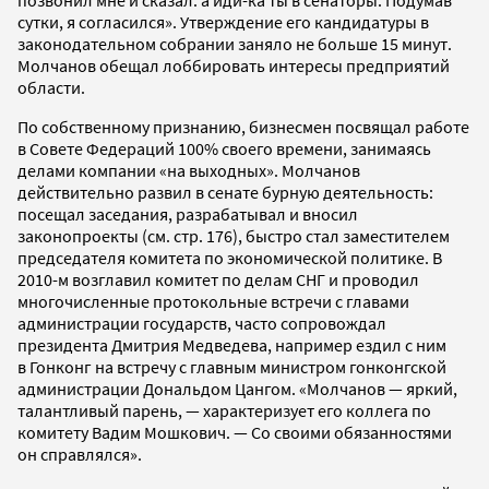
позвонил мне и сказал: а иди-ка ты в сенаторы. Подумав
сутки, я согласился». Утверждение его кандидатуры в
законодательном собрании заняло не больше 15 минут.
Молчанов обещал лоббировать интересы предприятий
области.
По собственному признанию, бизнесмен посвящал работе
в Совете Федераций 100% своего времени, занимаясь
делами компании «на выходных». Молчанов
действительно развил в сенате бурную деятельность:
посещал заседания, разрабатывал и вносил
законопроекты (см. стр. 176), быстро стал заместителем
председателя комитета по экономической политике. В
2010-м возглавил комитет по делам СНГ и проводил
многочисленные протокольные встречи с главами
администрации государств, часто сопровождал
президента Дмитрия Медведева, например ездил с ним
в Гонконг на встречу с главным министром гонконгской
администрации Дональдом Цангом. «Молчанов — яркий,
талантливый парень, — характеризует его коллега по
комитету Вадим Мошкович. — Со своими обязанностями
он справлялся».