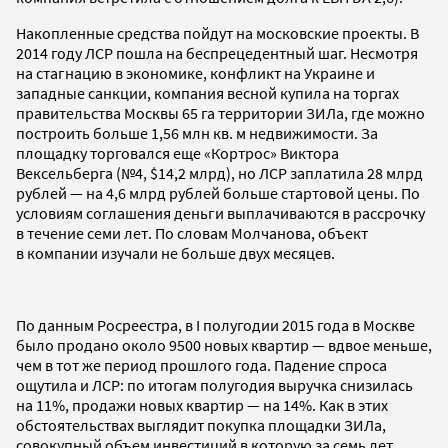
Накопленные средства пойдут на московские проекты. В
2014 году ЛСР пошла на беспрецедентный шаг. Несмотря
на стагнацию в экономике, конфликт на Украине и
западные санкции, компания весной купила на торгах
правительства Москвы 65 га территории ЗИЛа, где можно
построить больше 1,56 млн кв. м недвижимости. За
площадку торговался еще «Кортрос» Виктора
Вексельберга (№4, $14,2 млрд), но ЛСР заплатила 28 млрд
рублей — на 4,6 млрд рублей больше стартовой цены. По
условиям соглашения деньги выплачиваются в рассрочку
в течение семи лет. По словам Молчанова, объект
в компании изучали не больше двух месяцев.
По данным Росреестра, в I полугодии 2015 года в Москве
было продано около 9500 новых квартир — вдвое меньше,
чем в тот же период прошлого года. Падение спроса
ощутила и ЛСР: по итогам полугодия выручка снизилась
на 11%, продажи новых квартир — на 14%. Как в этих
обстоятельствах выглядит покупка площадки ЗИЛа,
совокупный объем инвестиций в которую за семь лет