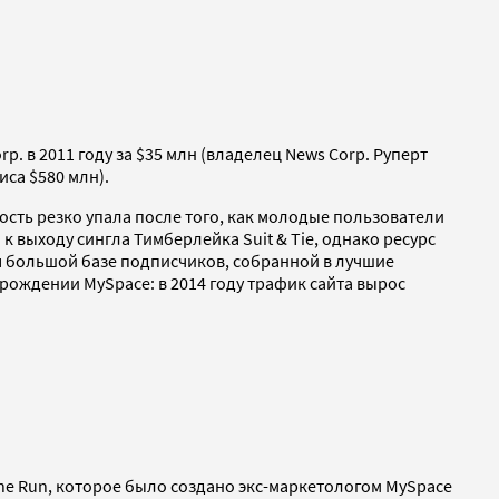
. в 2011 году за $35 млн (владелец News Corp. Руперт
иса $580 млн).
мость резко упала после того, как молодые пользователи
к выходу сингла Тимберлейка Suit & Tie, однако ресурс
ря большой базе подписчиков, собранной в лучшие
зрождении MySpace: в 2014 году трафик сайта вырос
 the Run, которое было создано экс-маркетологом MySpace