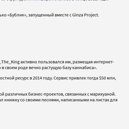
ко «Бублик», запущенный вместе с Ginza Project.
s_The_King активно пользовался им, размещая интернет-
в своем роде вечно растущую базу каннабиса».
стной ресурс в 2014 году. Сервис привлек тогда $50 млн,
ой различных бизнес-проектов, связанных с марихуаной.
ал книжку со своими песнями, написанными на листах для