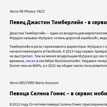
Фото PA Photos
·
ТАСС
Певец Джастин Тимберлейк - в серв
Джастин Тимберлэйк — один из владельцев маркетинговой 
Мердок называл MySpace «очень дорогой ошибкой», ведь е
Тимберлейк в роли «креативного директора» MySpace с ко
начали переходить в Facebook. К 2013 году сервис превр
не выстрелил. Тем не менее владельцам MySpace до сих 
времена,
писал
в сентябре Businessinsider. Недавно гене
более чем на 400%, а к 2015-му общее число пользовател
Фото REUTERS
·
Mario Anzuoni
Певица Селена Гомес – в сервис мо
В 2012 году 19-летняя певица Селена Гомес присоединила