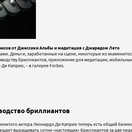
фисов от Джессики Альбы и медитация с Джаредом Лето
тами. Деньги, заработанные на сцене, некоторые из знаменит
зводству бриллиантов, приложение для медитации, мобильные 
Ди Каприо, – в галерее Forbes.
зводство бриллиантов
енитого актера Леонардо Ди Каприо теперь есть общий бизне
ещает выращивать сотни «настоящих» бриллиантов за две нед