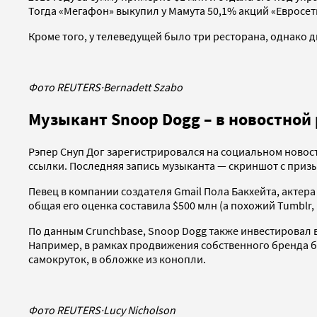
Тогда «Мегафон» выкупил у Мамута 50,1% акций «Евросети
Кроме того, у телеведущей было три ресторана, однако дв
Фото REUTERS
·
Bernadett Szabo
Музыкант Snoop Dogg – в новостной 
Рэпер Снуп Дог зарегистрировался на социальном новостн
ссылки. Последняя запись музыканта — скриншот с призы
Певец в компании создателя Gmail Пола Бакхейта, актера 
общая его оценка составила $500 млн (а похожий Tumblr,
По данным Crunchbase, Snoop Dogg также инвестировал в
Например, в рамках продвижения собственного бренда бу
самокруток, в обложке из конопли.
Фото REUTERS
·
Lucy Nicholson