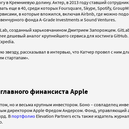
у в Кремниевую долину. Актер, в 2013 году ставший сотрудник
ть еще в 40, среди которых Foursquare, Skype, Spotify, GroupMe,
сервисами, в которые вложился, включая Airbnb, где можно под
венчурного фонда A-Grade Investments и Sound Ventures.
GitLab, созданный харьковчанином Дмитрием Запорожцем. GitLab
лее дешевый аналог крупнейшего сервиса для хостинга GitHub.
Expedia.
 звезду, рассказывал в интервью, что Катчер провел с ним дл
им стартапам».
 главного финансиста Apple
нтом, но и весьма крупным инвестором. Боно – совладелец инве
 директором Apple Фредом Андерсом. Фонд, управляющий акти
лрд. В
портфолио
Elevation Partners есть также издатель журна
p.