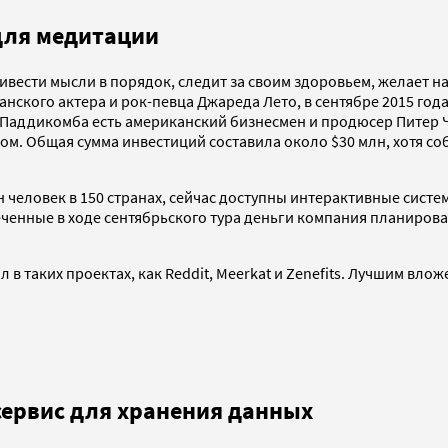
для медитации
ивести мысли в порядок, следит за своим здоровьем, желает н
ского актера и рок-певца Джареда Лето, в сентябре 2015 года
и Паддикомба есть американский бизнесмен и продюсер Питер 
ом. Общая сумма инвестиций составила около $30 млн, хотя со
 человек в 150 странах, сейчас доступны интерактивные систем
еченные в ходе сентябрьского тура деньги компания планиров
л в таких проектах, как Reddit, Meerkat и Zenefits. Лучшим вло
 сервис для хранения данных