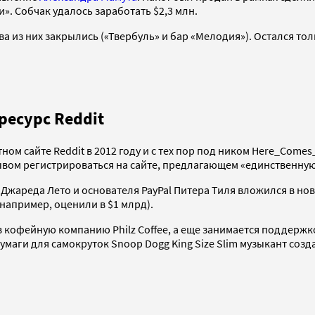
». Собчак удалось заработать $2,3 млн.
а из них закрылись («Твербуль» и бар «Мелодия»). Остался толь
ресурс Reddit
ом сайте Reddit в 2012 году и с тех пор под ником Here_Come
вом регистрироваться на сайте, предлагающем «единственную 
Джареда Лето и основателя PayPal Питера Тиля вложился в ново
 например, оценили в $1 млрд).
 кофейную компанию Philz Coffee, а еще занимается поддержк
маги для самокруток Snoop Dogg King Size Slim музыкант созд