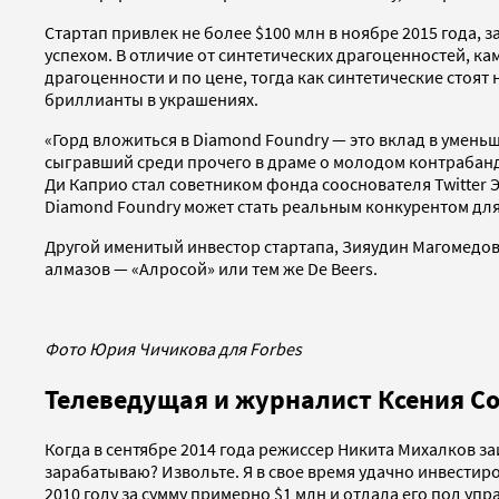
Стартап привлек не более $100 млн в ноябре 2015 года, 
успехом. В отличие от синтетических драгоценностей, 
драгоценности и по цене, тогда как синтетические стоя
бриллианты в украшениях.
«Горд вложиться в Diamond Foundry — это вклад в умень
сыгравший среди прочего в драме о молодом контрабанд
Ди Каприо стал советником фонда сооснователя Twitter 
Diamond Foundry может стать реальным конкурентом для г
Другой именитый инвестор стартапа, Зияудин Магомедов,
алмазов — «Алросой» или тем же De Beers.
Фото Юрия Чичикова для Forbes
Телеведущая и журналист Ксения Со
Когда в сентябре 2014 года режиссер Никита Михалков за
зарабатываю? Извольте. Я в свое время удачно инвестир
2010 году за сумму примерно $1 млн и отдала его под уп