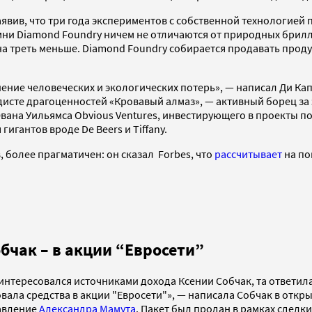
заявив, что три года экспериментов с собственной технологией
камни Diamond Foundry ничем не отличаются от природных брил
т на треть меньше. Diamond Foundry собирается продавать пр
шение человеческих и экологических потерь», — написал Ди Ка
исте драгоценностей «Кровавый алмаз», — активный борец за
Эвана Уильямса Obvious Ventures, инвестирующего в проекты п
игантов вроде De Beers и Tiffany.
 более прагматичен: он сказал Forbes, что
рассчитывает
на по
бчак – в акции “Евросети”
интересовался источниками дохода Ксении Собчак, та ответила
овала средства в акции "Евросети"», — написала Собчак в откр
равление
Александра Мамута
. Пакет был продан в рамках сделк