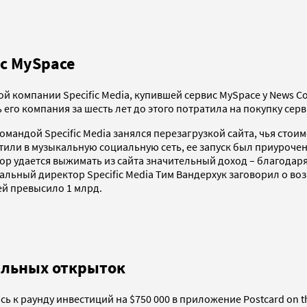
ис MySpace
компании Specific Media, купившей сервис MySpace у News Corp
го компания за шесть лет до этого потратила на покупку серв
мандой Specific Media занялся перезагрузкой сайта, чья стои
атили в музыкальную социальную сеть, ее запуск был приурочен 
пор удается выжимать из сайта значительный доход – благода
ральный директор Specific Media Тим Вандерхук заговорил о во
ей превысило 1 млрд.
бильных открыток
сь к раунду инвестиций на $750 000 в приложение Postcard on