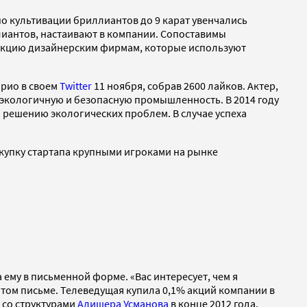
 по культивации бриллиантов до 9 карат увенчались
лиантов, настаивают в компании. Сопоставимы
одукцию дизайнерским фирмам, которые используют
прио в своем
Twitter
11 ноября, собрав 2600 лайков. Актер,
 экологичную и безопасную промышленность. В 2014 году
о решению экологических проблем. В случае успеха
купку стартапа крупными игроками на рынке
 ему в письменной форме. «Вас интересует, чем я
ытом письме. Телеведущая купила 0,1% акций компании в
и со структурами
Алишера Усманова
в конце 2012 года.