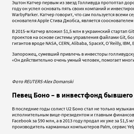
Эштон Катчер первым из звезд Голливуда протоптал дорог
году он успел основать пять своих компаний и инвестирова
WarbyParker. Катчер говорит, что сам пользуется всеми 
основателя Apple Стива Джобса, является сооснователем 
В 2015-м Катчер вложил $1,5 млн в украинский стартап 
проектов на основе системы управления файлами Git, бо
гигантов вроде NASA, CERN, Alibaba, SpaceX, O’Reilly, IBM, 
Запорожец, сумевший привлечь в инвесторы голливудскую
«Он действительно очень умный человек, помогает мног
Фото REUTERS
·
Alex Domanski
Певец Боно – в инвестфонд бывшего
В последние годы солист U2 Боно стал не только музыка
исполнительным вице-президентом и главным финансовым
Facebook за $90 млн, а в 2013 году продал их уже за $1,5 м
производитель карманных компьютеров Palm, сервис Yel