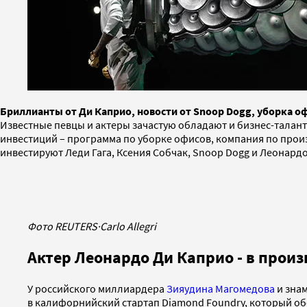
Бриллианты от Ди Каприо, новости от Snoop Dogg, уборка о
Известные певцы и актеры зачастую обладают и бизнес-талан
инвестиций – программа по уборке офисов, компания по прои
инвестируют Леди Гага, Ксения Собчак, Snoop Dogg и Леонардо 
Фото REUTERS
·
Carlo Allegri
Актер Леонардо Ди Каприо - в прои
У российского миллиардера
Зияудина Магомедова
и знам
в калифорнийский стартап Diamond Foundry, который об