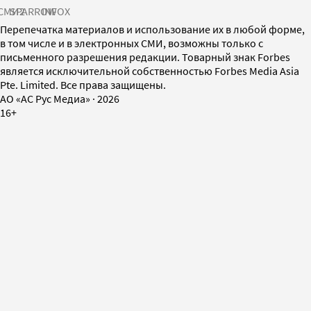
СМИ2
SPARROW
INFOX
Перепечатка материалов и использование их в любой форме,
в том числе и в электронных СМИ, возможны только с
письменного разрешения редакции. Товарный знак Forbes
является исключительной собственностью Forbes Media Asia
Pte. Limited. Все права защищены.
AO «АС Рус Медиа»
·
2026
16+