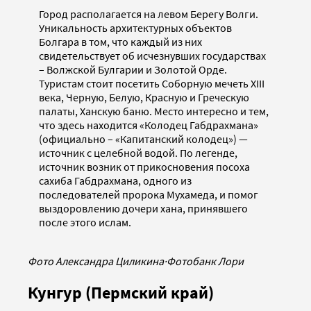
Город располагается на левом Берегу Волги.
Уникальность архитектурных объектов
Болгара в том, что каждый из них
свидетельствует об исчезнувших государствах
– Волжской Булгарии и Золотой Орде.
Туристам стоит посетить Соборную мечеть XIII
века, Черную, Белую, Красную и Греческую
палаты, Ханскую баню. Место интересно и тем,
что здесь находится «Колодец Габдрахмана»
(официально – «Капитанский колодец») —
источник с целебной водой. По легенде,
источник возник от прикосновения посоха
сахиба Габдрахмана, одного из
последователей пророка Мухамеда, и помог
выздоровлению дочери хана, принявшего
после этого ислам.
Фото Александра Циликина
·
Фотобанк Лори
Кунгур (Пермский край)