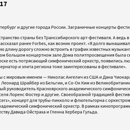
017
тербург и другие города России. Заграничные концерты фест
анство страны без Транссибирского арт-фестиваля. А ведь в э
сказал ранее Forbes, как возник проект. «Я долго вынашивал 
ую длину дорогу сложно встроить в график известных музыканто
ном большом концертном зале Дома политпросвещения была ско
рске есть потрясающий симфонический оркестр, появились люд
бернатор и элита региона тоже заинтересованы в фестивале».
 с мировым именем — Николас Ангелич из США и Дана Чиокарл
, Леонард Шрайбер из Бельгии, и Со-Ок Ким из Великобритании.
ый руководитель Красноярского академического симфоническ
еля Лоренс Фостер и другие. Своеобразной традицией фести
cers», концерт для трубы-пикколо и флюгельгорна с оркестро
академический симфонический оркестр. В рамках кинопрограм
тву Давида Ойстраха и Гленна Хербера Гульда.