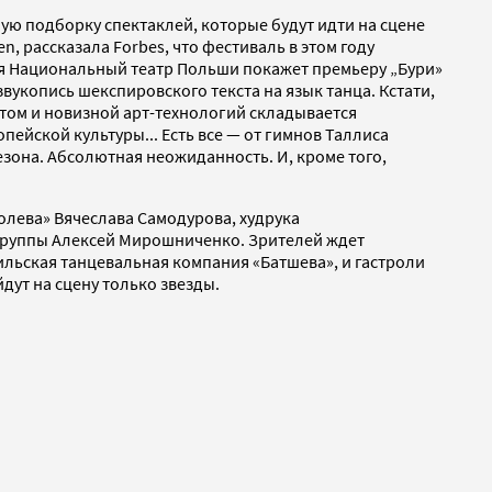
ю подборку спектаклей, которые будут идти на сцене
 рассказала Forbes, что фестиваль в этом году
ля Национальный театр Польши покажет премьеру „Бури»
вукопись шекспировского текста на язык танца. Кстати,
том и новизной арт-технологий складывается
пейской культуры... Есть все — от гимнов Таллиса
езона. Абсолютная неожиданность. И, кроме того,
олева» Вячеслава Самодурова, худрука
 труппы Алексей Мирошниченко. Зрителей ждет
ильская танцевальная компания «Батшева», и гастроли
дут на сцену только звезды.