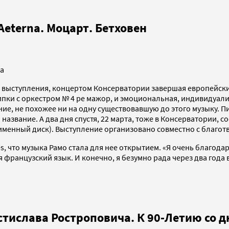
Aeterna. Моцарт. Бетховен
ва
выступления, концертом Консерватории завершая европейский 
пки с оркестром № 4 ре мажор, и эмоциональная, индивидуали
ние, не похожее ни на одну существовавшую до этого музыку. 
 название. А два дня спустя, 22 марта, тоже в Консерватории,
ноименный диск). Выступление организовано совместно с благ
s, что музыка Рамо стала для нее открытием. «Я очень благода
французский язык. И конечно, я безумно рада через два года 
стислава Ростроповича. К 90-Летию со 