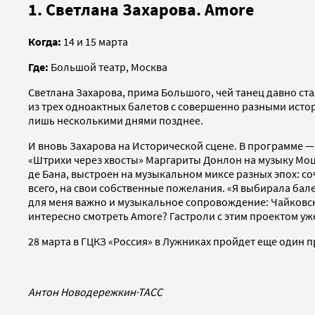
1. Светлана Захарова. Amore
Когда:
14 и 15 марта
Где:
Большой театр, Москва
Светлана Захарова, прима Большого, чей танец давно ст
из трех одноактных балетов с совершенно разными истор
лишь несколькими днями позднее.
И вновь Захарова на Исторической сцене. В программе 
«Штрихи через хвосты» Маргариты Донлон на музыку Моц
де Бана, выстроен на музыкальном миксе разных эпох: с
всего, на свои собственные пожелания. «Я выбирала бале
для меня важно и музыкальное сопровождение: Чайковский
интересно смотреть Amore? Гастроли с этим проектом уж
28 марта в ГЦКЗ «Россия» в Лужниках пройдет еще один 
Антон Новодережкин
·
ТАСС