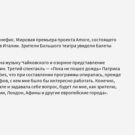
бенефис. Мировая премьера проекта Amore, состоящего
 в Италии. Зрители Большого театра увидели балеты
 на музыку Чайковского и озорное представление
ин. Третий спектакль — «Пока не пошел дождь» Патрика
rbes, что при составлении программы опиралась, прежде
фов, с кем мне было бы интересно работать. Конечно,
е и задавала себе вопрос, будет ли мне, как зрителю,
ии, Лондон, Афины и другие европейские города».