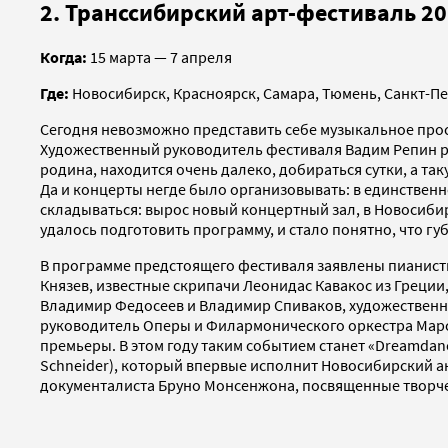
2. Транссибирский арт-фестиваль 2
Когда:
15 марта — 7 апреля
Где:
Новосибирск, Красноярск, Самара, Тюмень, Санкт-Пе
Сегодня невозможно представить себе музыкальное простр
Художественный руководитель фестиваля Вадим Репин рас
родина, находится очень далеко, добираться сутки, а так
Да и концерты негде было организовывать: в единствен
складываться: вырос новый концертный зал, в Новосиби
удалось подготовить программу, и стало понятно, что гу
В программе предстоящего фестиваля заявлены пианисты
Князев, известные скрипачи Леонидас Кавакос из Греции
Владимир Федосеев и Владимир Спиваков, художественн
руководитель Оперы и Филармонического оркестра Марс
премьеры. В этом году таким событием станет «Dreamdan
Schneider), который впервые исполнит Новосибирский 
документалиста Бруно Монсенжона, посвященные творчес