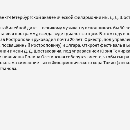
Санкт-Петербургской академической филармонии им. Д. Д. Шос
н юбилейной дате — великому музыканту исполнилось бы 90 л
тавляя программу, всегда ведет диалог с отцом. В этом году 
в Ростропович руководил почти 20 лет. Оркестр, под управл
т, посвященный Ростроповичу) и Элгара. Откроет фестиваль в
нии имени Д. Д. Шостаковича, под управлением Юрия Темирка
и пианистка Полина Осетинская соберутся вместе, чтобы сыгра
окогама симфониетта» и Филармонического хора Токио (эти ко
тланова.