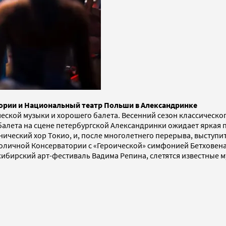
тории и Национальный театр Польши в Александринке
еской музыки и хорошего балета. Весенний сезон классическо
балета на сцене петербургской Александринки ожидает яркая 
ический хор Токио, и, после многолетнего перерыва, выступ
толичной Консерватории с «Героической» симфонией Бетховена
ссибирский арт-фестиваль Вадима Репина, слетятся известные м