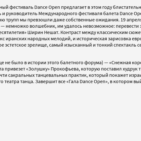
й фестиваль Dance Open предлагает в этом году блистательну
 и руководитель Международного фестиваля балета Dance Open,
овню трупп мы превзошли даже собственные ожидания. 19 апре
р — немножко волшебник, им удалось невозможное: перевести з
есятилетия» Ширин Нешат. Контраст между классическим сюже
кс иранских народных мелодий, и историческая зарисовка евро
ое эстетское зрелище, самый изысканный и тонкий спектакль с
ще не было в истории этого балетного форума) — «Снежная кор
ета привезет «Золушку» Прокофьева, которую поставил худрук
очти сакральных танцевальных практик, который покажет изра
театра танца. Завершит все «Гала Dance Open», в котором вый