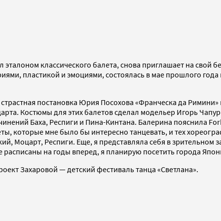
ал эталоном классического балета, снова приглашает на свой 
иями, пластикой и эмоциями, состоялась в мае прошлого года
— страстная постановка Юрия Посохова «Франческа да Римини»
арта. Костюмы для этих балетов сделал модельер Игорь Чапур
очинений Баха, Респиги и Пина-Кинтана. Балерина пояснила Fo
ты, которые мне было бы интересно танцевать, и тех хореогра
, Моцарт, Респиги. Еще, я представляла себя в зрительном зал
е расписаны на годы вперед, я планирую посетить города Япон
проект Захаровой — детский фестиваль танца «Светлана».