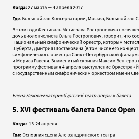
Когда:
27 марта — 4 апреля 2017
Где
: Большой зал Консерватории, Москва; Большой зал 
В этом году Фестиваль Мстислава Ростроповича посвяще
дочь виолончелиста Ольга Ростропович, говорит, что сос
Национальный симфонический оркестр, которым Мстисла
Шуберта, Дмитрия Шостаковича (в том числе его концер
симфонического оркестра Санкт-Петербургской филармо
и Мориса Равеля. Знаменитый скрипач Максим Венгеров 
программу фестиваля 4 апреля выступление Оркестра «Й
с Государственным симфоническим оркестром имени Све
Елена Лехова
·
Екатеринбургский театр оперы и балета
5. XVI фестиваль балета Dance Open
Когда:
13-24 апреля
Где:
Основная сцена Александринского театра