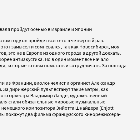
иваля пройдут осенью в Израиле и Японии
том году он пройдет всего-то в четвертый раз.
этот замысел и сомневался, так как Новосибирск, моя
в, это не в Европе из одного города в другой доехать.
рее антиакустика. Но в один момент все начало
и, которые готовы помогать и сотрудничать. За полгода
и из Франции, виолончелист и органист Александр
 За дирижерский пульт встанут такие мэтры, как
ого оркестра Владимир Ланде, художественный
валя стали обязательные мировые музыкальные
м немецкого композитора Энйотта Шнайдера (Enjott
мы покажут два фильма французского кинорежиссера-