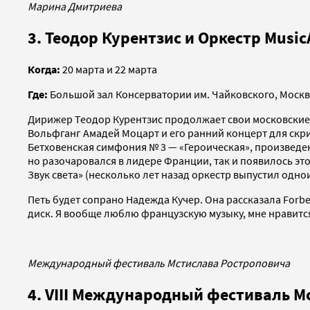
Марина Дмитриева
3. Теодор Курентзис и Оркестр Music
Когда:
20 марта и 22 марта
Где:
Большой зал Консерватории им. Чайковского, Моск
Дирижер Теодор Курентзис продолжает свои московские 
Вольфганг Амадей Моцарт и его ранний концерт для скри
Бетховенская симфония № 3 — «Героическая», произведе
но разочаровался в лидере Франции, так и появилось это
Звук света» (несколько лет назад оркестр выпустил од
Петь будет сопрано Надежда Кучер. Она рассказала Forbe
диск. Я вообще люблю французскую музыку, мне нравится 
Международный фестиваль Мстислава Ростроповича
4. VIII Международный фестиваль М