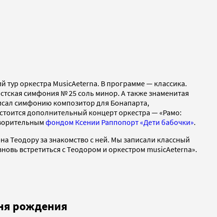
тур оркестра MusicAeterna. В программе — классика.
стская симфония № 25 соль минор. А также знаменитая
Писал симфонию композитор для Бонапарта,
 состоится дополнительный концерт оркестра — «Рамо:
отворительным
фондом Ксении Раппопорт «Дети бабочки»
.
рна Теодору за знакомство с ней. Мы записали классный
вновь встретиться с Теодором и оркестром musicAeterna».
дня рождения