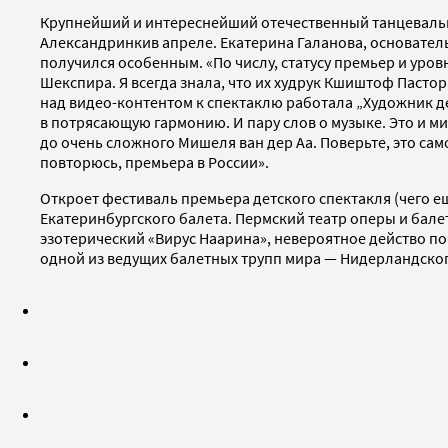
Крупнейший и интереснейший отечественный танцевальны
Александринкив апреле. Екатерина Галанова, основатель
получился особенным. «По числу, статусу премьер и ур
Шекспира. Я всегда знала, что их худрук Кшиштоф Пасто
над видео-контентом к спектаклю работала „Художник д
в потрясающую гармонию. И пару слов о музыке. Это и ми
до очень сложного Мишеля ван дер Аа. Поверьте, это сам
повторюсь, премьера в России».
Откроет фестиваль премьера детского спектакля (чего е
Екатеринбургского балета. Пермский театр оперы и бал
эзотерический «Вирус Наарина», невероятное действо п
одной из ведущих балетных трупп мира — Нидерландского 