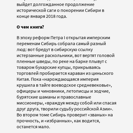
выйдет долгожданное продолжение
исторической саги о покорении Сибири в
конце января 2018 года.
О чем книга?
В эпоху реформ Петра I открытая имперским
переменам Сибирь собрала самый разный
люд: вот бредут в сибирскую ссылку
истерзанные раскольники, вот вертят головой
пленные шведы, по реке на барке плывут с
товаром бухарские купцы, прикрываясь
торговлей пробирается караван из циньского
Китая. Пока «нарождающаяся империя
крушила в тайге воеводское средневековье»,
офицеры и чиновники, летописцы и зодчие,
бурятские шаманы и православные
миссионеры, «враждуя между собой или спасая
друг друга, творили судьбу российской Азии».
Во втором томе Сибирь проверит «званых» на
прочность, и «избранных», как водится,
останется мало.