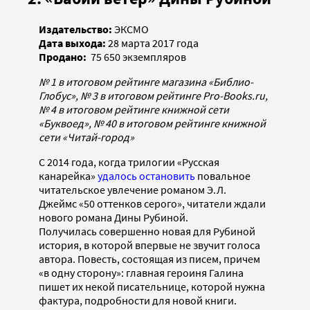
Издательство:
ЭКСМО
Дата выхода:
28 марта 2017 года
Продано:
75 650 экземпляров
№ 1 в итоговом рейтинге магазина «Библио-
Глобус», № 3 в итоговом рейтинге Pro-Books.ru,
№ 4 в итоговом рейтинге книжной сети
«Буквоед», № 40 в итоговом рейтинге книжной
сети «Читай-город»
С 2014 года, когда трилогии «Русская
канарейка»
удалось остановить
повальное
читательское увлечение романом Э.Л.
Джеймс «50 оттенков серого», читатели ждали
нового романа Дины Рубиной.
Получилась совершенно новая для Рубиной
история, в которой впервые не звучит голоса
автора. Повесть, состоящая из писем, причем
«в одну сторону»: главная героиня Галина
пишет их некой писательнице, которой нужна
фактура, подробности для новой книги.