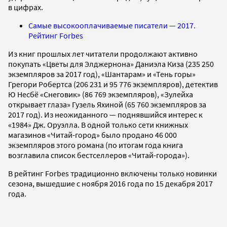
в цифрах.
Самые высокооплачиваемые писатели — 2017.
Рейтинг Forbes
Из книг прошлых лет читатели продолжают активно
покупать «Цветы для Элджернона» Даниэла Киза (235 250
экземпляров за 2017 год), «Шантарам» и «Тень горы»
Грегори Робертса (206 231 и 95 776 экземпляров), детектив
Ю Несбё «Снеговик» (86 769 экземпляров), «Зулейха
открывает глаза» Гузель Яхиной (65 760 экземпляров за
2017 год). Из неожиданного — поднявшийся интерес к
«1984» Дж. Оруэлла. В одной только сети книжных
магазинов «Читай-город» было продано 46 000
экземпляров этого романа (по итогам года книга
возглавила список бестселлеров «Читай-города»).
В рейтинг Forbes традиционно включены только новинки
сезона, вышедшие с ноября 2016 года по 15 декабря 2017
года.