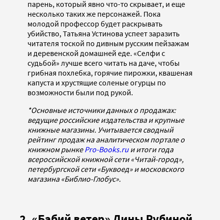
парень, который явно что-то скрывает, и еще
несколько таких же персонажей. Пока
молодой профессор будет раскрывать
убийство, Татьяна Устинова успеет заразить
читателя тоской по дивным русским пейзажам
и деревенской домашней еде. «Селфи с
судьбой» лучше всего читать на даче, чтобы
грибная похлебка, горячие пирожки, квашеная
капуста и хрустящие соленые огурцы по
возможности были под рукой.
*Основные источники данных о продажах:
ведущие российские издательства и крупные
книжные магазины. Учитывается сводный
рейтинг продаж на аналитическом портале о
книжном рынке
Pro-Books.ru
и итоги года
всероссийской книжной сети «Читай-город»,
петербургской сети «Буквоед» и московского
магазина «Библио-Глобус».
2. «Бабий ветер» Дины Рубиной