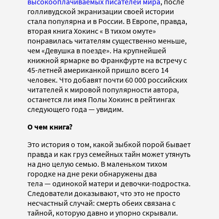
высокооплачиваемых писателей мира
, после
голливудской экранизации своей истории
стала популярна и в России. В Европе, правда,
вторая книга Хокинс « В тихом омуте»
понравилась читателям существенно меньше,
чем «Девушка в поезде». На крупнейшей
книжной ярмарке во Франкфурте на встречу с
45-летней американкой пришло всего 14
человек. Что добавят почти 60 000 российских
читателей к мировой популярности автора,
останется ли имя Полы Хокинс в рейтингах
следующего года — увидим.
О чем книга?
Это история о том, какой зыбкой порой бывает
правда и как груз семейных тайн может утянуть
на дно целую семью. В маленьком тихом
городке на дне реки обнаружены два
тела — одинокой матери и девочки-подростка.
Следователи доказывают, что это не просто
несчастный случай: смерть обеих связана с
тайной, которую давно и упорно скрывали.