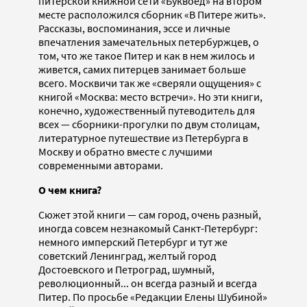
питерской книжной сети «Буквоед» на втором
месте расположился сборник «В Питере жить».
Рассказы, воспоминания, эссе и личные
впечатления замечательных петербуржцев, о
том, что же такое Питер и как в нем жилось и
живется, самих питерцев занимает больше
всего. Москвичи так же «сверяли ощущения» с
книгой «Москва: место встречи». Но эти книги,
конечно, художественный путеводитель для
всех — сборники-прогулки по двум столицам,
литературное путешествие из Петербурга в
Москву и обратно вместе с лучшими
современными авторами.
О чем книга?
Сюжет этой книги — сам город, очень разный,
иногда совсем незнакомый Санкт-Петербург:
немного имперский Петербург и тут же
советский Ленинград, желтый город
Достоевского и Петроград, шумный,
революционный... он всегда разный и всегда
Питер. По просьбе «Редакции Елены Шубиной»