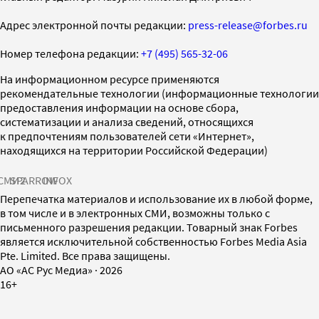
Адрес электронной почты редакции:
press-release@forbes.ru
Номер телефона редакции:
+7 (495) 565-32-06
На информационном ресурсе применяются
рекомендательные технологии (информационные технологии
предоставления информации на основе сбора,
систематизации и анализа сведений, относящихся
к предпочтениям пользователей сети «Интернет»,
находящихся на территории Российской Федерации)
СМИ2
SPARROW
INFOX
Перепечатка материалов и использование их в любой форме,
в том числе и в электронных СМИ, возможны только с
письменного разрешения редакции. Товарный знак Forbes
является исключительной собственностью Forbes Media Asia
Pte. Limited. Все права защищены.
AO «АС Рус Медиа»
·
2026
16+