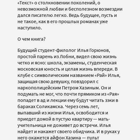
«Текст» о столкновении поколений, о
невозможной любви и бесполезном возмездии
дался писателю легко. Ведь будущее, пусть и
не такое, как в его прошлых романах уже
наступило.
О чем книга?
Будущий студент-филолог Илья Горюнов,
простой парень из Лобни, видел свою жизнь
четко и ясно: школа, экзамены, студенческая
московская юность и целая жизнь впереди. В
клубе с символическим названием «Рай» Илья,
защищая свою девушку, повздорил с
наркополицейским Петром Хазиным. Он и
подумать не мог, что почти прямиком из «Рая»
попадет в ад и лекции ему будут читать зэки в
бараках Соликамска. Через семь лет,
выпавший из жизни Илья, освободится и
приедет домой в пустую квартиру — мать-
учительница не доживет до встречи. Илья
найдет и накажет своего обидчика. И в руках у
него окажется айфон Хазина — пульт