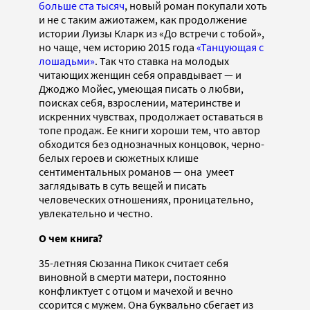
больше ста тысяч
, новый роман покупали хоть
и не с таким ажиотажем, как продолжение
истории Луизы Кларк из «До встречи с тобой»,
но чаще, чем историю 2015 года
«Танцующая с
лошадьми»
. Так что ставка на молодых
читающих женщин себя оправдывает — и
Джоджо Мойес, умеющая писать о любви,
поисках себя, взрослении, материнстве и
искренних чувствах, продолжает оставаться в
топе продаж. Ее книги хороши тем, что автор
обходится без однозначных концовок, черно-
белых героев и сюжетных клише
сентиментальных романов — она умеет
заглядывать в суть вещей и писать
человеческих отношениях, проницательно,
увлекательно и честно.
О чем книга?
35-летняя Сюзанна Пикок считает себя
виновной в смерти матери, постоянно
конфликтует с отцом и мачехой и вечно
ссорится с мужем. Она буквально сбегает из