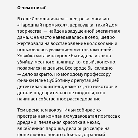
О чем книга?
В селе Сокольничьем — лес, река, магазин
«Народный промысел», церквушка, тихий дом
творчества — найдена задушенной элегантная
дама. Она часто наведывалась в село, щедро
жертвовала на восстановление колокольни и
пользовалась уважением местных жителей.
Хозяйка магазина вроде бы видела из окна
убийцу, местного пьяницу, который, конечно,
позарился на деньги. Все вроде бы складно
— дело закрыто. Но молодому профессору
физики Илье Субботину с репутацией
детектива-любителя, кажется, что некоторые
детали подозрительно не сходятся, и он
начинает собственное расследование.
Тем временем вокруг Ильи собирается
престранная компания: чудаковатая поэтесса с
дредами, печальная красотка в мехах,
влюбленная парочка, делающая селфи на
фоне любого нового объекта, странный