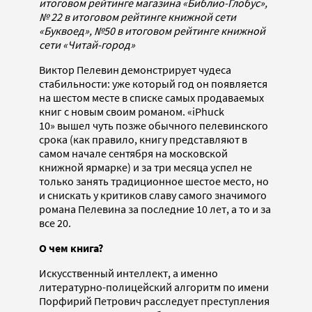
итоговом рейтинге магазина «Библио-Глобус»,
№ 22 в итоговом рейтинге книжной сети
«Буквоед», №50 в итоговом рейтинге книжной
сети «Читай-город»
Виктор Пелевин демонстрирует чудеса
стабильности: уже который год он появляется
на шестом месте в списке самых продаваемых
книг с новым своим романом. «iPhuck
10» вышел чуть позже обычного пелевинского
срока (как правило, книгу представляют в
самом начале сентября на московской
книжной ярмарке) и за три месяца успел не
только занять традиционное шестое место, но
и снискать у критиков славу самого значимого
романа Пелевина за последние 10 лет, а то и за
все 20.
О чем книга?
Искусственный интеллект, а именно
литературно-полицейский алгоритм по имени
Порфирий Петрович расследует преступления