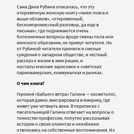
Сама Дина Рубина опасалась, что эту
откровенную женскую книгу «ниже пояса и
выше облаков», «откровенный,
бескомпромиссный разговор, да еще в
письмах», где поднимаются очень
болезненные вопросы вроде смены пола или
женского обрезания, не примут читатели. Но
от Рубиной читатели приняли и смелые
суждения о западном обществе, и честный
рассказ о жизни в эмиграции, и
ностальгические зарисовки о советских
парикмахерских, коммуналках и рынках.
О чем книга?
Героиня «Бабьего ветра» Галина — косметолог,
которая давно эмигрировала в Америку, где
живет уже четверть века. В переписке с
писательницей Галина отвечает на вопросы о
тонкостях профессии, попутно рассказывая
истории о своих клиентах и неизбежно
отвлекаясь на собственные воспоминания. Из