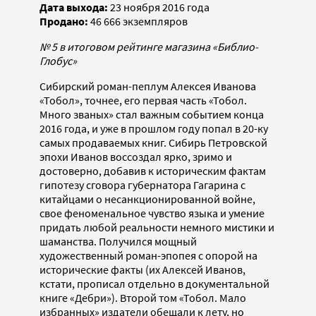
Дата выхода:
23 ноября 2016 года
Продано:
46 666
экземпляров
№ 5 в итоговом рейтинге магазина «Библио-
Глобус»
Сибирский роман-пеплум Алексея Иванова
«Тобол», точнее, его первая часть «Тобол.
Много званых» стал важным событием конца
2016 года, и уже в прошлом году попал в 20-ку
самых продаваемых книг. Сибирь Петровской
эпохи Иванов воссоздал ярко, зримо и
достоверно, добавив к историческим фактам
гипотезу сговора губернатора Гагарина с
китайцами о несанкционированной войне,
свое феноменальное чувство языка и умение
придать любой реальности немного мистики и
шаманства. Получился мощный
художественный роман-эпопея с опорой на
исторические факты (их Алексей Иванов,
кстати, прописал отдельно в документальной
книге «Дебри»). Второй том «Тобол. Мало
избранных» издатели обещали к лету, но