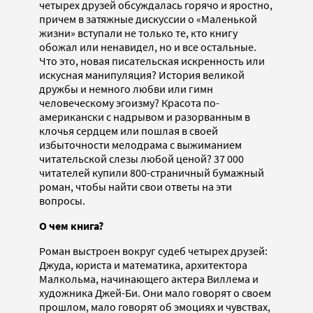
четырех друзей обсуждалась горячо и яростно,
причем в затяжные дискуссии о «Маленькой
жизни» вступали не только те, кто книгу
обожал или ненавидел, но и все остальные.
Что это, новая писательская искренность или
искусная манипуляция? История великой
дружбы и немного любви или гимн
человеческому эгоизму? Красота по-
американски с надрывом и разорванным в
клочья сердцем или пошлая в своей
избыточности мелодрама с выжиманием
читательской слезы любой ценой? 37 000
читателей купили 800-страничный бумажный
роман, чтобы найти свои ответы на эти
вопросы.
О чем книга?
Роман выстроен вокруг судеб четырех друзей:
Джуда, юриста и математика, архитектора
Малкольма, начинающего актера Виллема и
художника Джей-Би. Они мало говорят о своем
прошлом, мало говорят об эмоциях и чувствах,