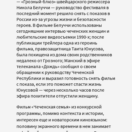
— «Грозный-блюз» швейцарского режиссера
Никола Белуччи — руководство фестиваля в
последний момент решило снять с показов в
России из-за угрозы жизни и безопасности
героев. В фильме Белуччи использованы
сегодняшние интервью чеченских женщин и
любительские видеосъемки 1990-х; после
публикации трейлера одна из героинь
фильма, правозащитница Таита Юнусова,
была похищена из дома своих родственников
недалеко от Грозного; Манский в эфире
телеканала «Дождь» сообщил о своем
обращении к руководству Чеченской
Республики и выразил готовность снять фильм
с показа, если это поможет спасти жизнь
Юнусовой — через несколько часов после
эфира похитители отпустили женщину.
Фильм «Чеченская семья» из конкурсной
программы, помимо контекста и истории,
интересен еще и новаторским киноязыком:
половину экранного времени в нем занимает