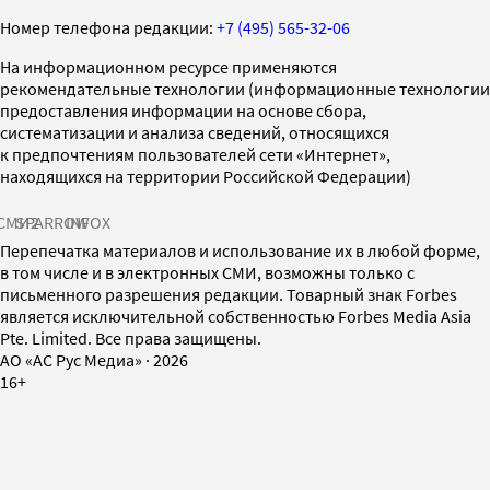
Номер телефона редакции:
+7 (495) 565-32-06
На информационном ресурсе применяются
рекомендательные технологии (информационные технологии
предоставления информации на основе сбора,
систематизации и анализа сведений, относящихся
к предпочтениям пользователей сети «Интернет»,
находящихся на территории Российской Федерации)
СМИ2
SPARROW
INFOX
Перепечатка материалов и использование их в любой форме,
в том числе и в электронных СМИ, возможны только с
письменного разрешения редакции. Товарный знак Forbes
является исключительной собственностью Forbes Media Asia
Pte. Limited. Все права защищены.
AO «АС Рус Медиа»
·
2026
16+