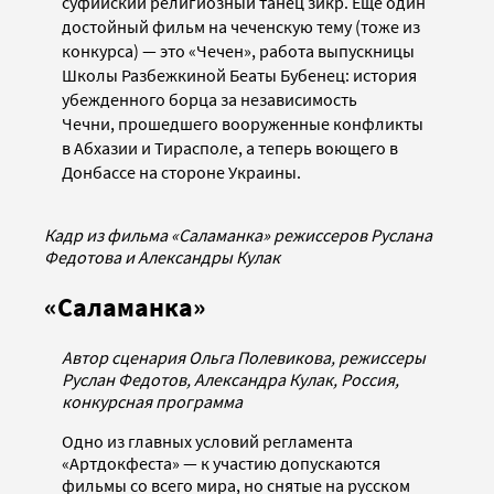
суфийский религиозный танец зикр. Еще один
достойный фильм на чеченскую тему (тоже из
конкурса)
—
это «Чечен», работа выпускницы
Школы Разбежкиной Беаты Бубенец: история
убежденного борца за независимость
Чечни, прошедшего вооруженные конфликты
в Абхазии и Тирасполе, а теперь воющего в
Донбассе на стороне Украины.
Кадр из фильма «Саламанка» режиссеров Руслана
Федотова и Александры Кулак
«Саламанка»
Автор сценария Ольга Полевикова, режиссеры
Руслан Федотов, Александра Кулак, Россия,
конкурсная программа
Одно из главных условий регламента
«Артдокфеста» — к участию допускаются
фильмы со всего мира, но снятые на русском