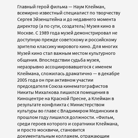
Главный герой фильма — Наум Клейман,
всемирно известный специалист по творчеству
Сергея
Эйзенштейна и до недавнего момента
директор (а по сути, создатель) Музея кино в
Москве. С 1989 года музей демонстрировал не
доступную прежде советскому и российскому
зрителю классику мирового кино. Для многих
Музей кино стал важным местом культурного
общения. Впоследствии судьба музея,
неразрывно ассоциировавшегося с именем
Клеймана, сложилась драматично
— в декабре
2005 года он при активном участии
председателя Союза кинематографистов
Никиты Михалкова лишился помещения в
Киноцентре на Красной Пресне, а Клейман в
результате конфликта с Министерством
культуры во главе с Владимиром Мединским в
прошлом году лишился должности.
«Фильм,
среди героев которого и соратники Клеймана,
и просто москвичи, становится
документальным коллажем, отражающим