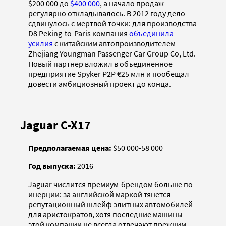
$200 000 до
$400 000
, а начало продаж
регулярно откладывалось. В 2012 году дело
сдвинулось с мертвой точки: для производства
D8 Peking-to-Paris компания
объединила
усилия
с китайским автопроизводителем
Zhejiang Youngman Passenger Car Group Co, Ltd.
Новый партнер вложил в объединенное
предприятие Spyker P2P €25 млн и пообещал
довести амбициозный проект до конца.
Jaguar C-X17
Предполагаемая цена:
$50 000-58 000
Год выпуска:
2016
Jaguar числится премиум-брендом больше по
инерции: за английской маркой тянется
репутационный шлейф элитных автомобилей
для аристократов, хотя последние машины
этой компании не всегда отвечают прежним