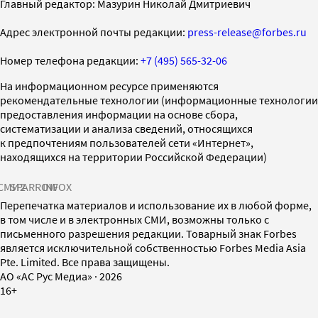
Главный редактор: Мазурин Николай Дмитриевич
Адрес электронной почты редакции:
press-release@forbes.ru
Номер телефона редакции:
+7 (495) 565-32-06
На информационном ресурсе применяются
рекомендательные технологии (информационные технологии
предоставления информации на основе сбора,
систематизации и анализа сведений, относящихся
к предпочтениям пользователей сети «Интернет»,
находящихся на территории Российской Федерации)
СМИ2
SPARROW
INFOX
Перепечатка материалов и использование их в любой форме,
в том числе и в электронных СМИ, возможны только с
письменного разрешения редакции. Товарный знак Forbes
является исключительной собственностью Forbes Media Asia
Pte. Limited. Все права защищены.
AO «АС Рус Медиа»
·
2026
16+