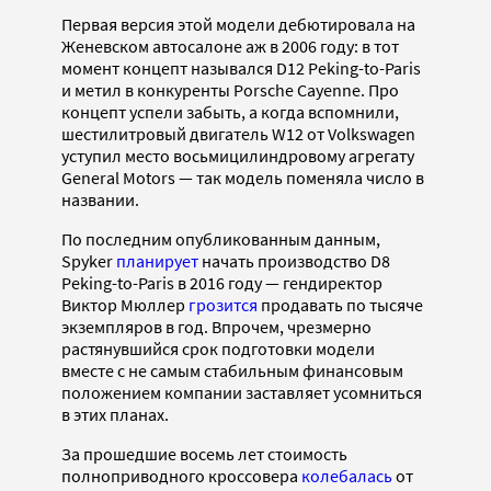
Первая версия этой модели дебютировала на
Женевском автосалоне аж в 2006 году: в тот
момент концепт назывался D12 Peking-to-Paris
и метил в конкуренты Porsche Cayenne. Про
концепт успели забыть, а когда вспомнили,
шестилитровый двигатель W12 от Volkswagen
уступил место восьмицилиндровому агрегату
General Motors — так модель поменяла число в
названии.
По последним опубликованным данным,
Spyker
планирует
начать производство D8
Peking-to-Paris в 2016 году — гендиректор
Виктор Мюллер
грозится
продавать по тысяче
экземпляров в год. Впрочем, чрезмерно
растянувшийся срок подготовки модели
вместе с не самым стабильным финансовым
положением компании заставляет усомниться
в этих планах.
За прошедшие восемь лет стоимость
полноприводного кроссовера
колебалась
от