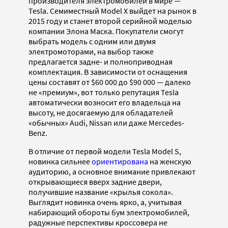
производителя электромобилей в мире —
Tesla. Семиместный Model X выйдет на рынок в
2015 году и станет второй серийной моделью
компании Элона Маска. Покупатели смогут
выбрать модель с одним или двумя
электромоторами, на выбор также
предлагается задне- и полноприводная
комплектация. В зависимости от оснащения
цены составят от $60 000 до $90 000 — далеко
не «премиум», вот только репутация Tesla
автоматически возносит его владельца на
высоту, не досягаемую для обладателей
«обычных» Audi, Nissan или даже Mercedes-
Benz.
В отличие от первой модели Tesla Model S,
новинка сильнее
ориентирована
на женскую
аудиторию, а основное внимание привлекают
открывающиеся вверх задние двери,
получившие название «крылья сокола».
Выглядит новинка очень ярко, а, учитывая
набирающий обороты бум электромобилей,
радужные перспективы кроссовера не