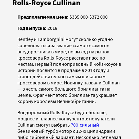
Rolls-Royce Cullinan
Предполагаемая цена:
$335 000-$372 000
Год выпуска:
2018
Bentley и Lamborghini могут сколько угодно
соревноваться за звание «самого-самого»
внедорожника в мире, но выход на рынок
кроссовера Rolls-Royce расставит все по
местам. Первый полноприводный Rolls-Royce в
истории появится в продаже в 2018 году и
станет действительно самым шикарным
кроссовером в мире. Новинку назвали Cullinan
— в честь самого большого бриллианта на
Земле. Фрагмент этого бриллианта украшает
корону королевы Великобритании.
Внедорожный Rolls-Royce будет больше,
мощнее и плавнее конкурентов: покупатели
Cullinan смогут выбрать
700-сильный
бензиновый турбомотор с 12-ю цилиндрами
либо гибридный вариант. Несколько лет назад