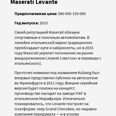
Maserati Levante
Предполагаемая цена:
$80 000-150 000
Год выпуска:
2015
Своей репутацией Maserati обязана
спортивным и гоночным автомобилям. В
линейке итальянской марки традиционно
преобладают купе и кабриолеты, но в 2015
году Maserati укрепит положение на рынке
внедорожником Levante («восток» в переводе с
итальянского).
Прототип новинки под названием Kubang был
впервые представлен публике на автосалоне
во Франкфурте в 2011 году. Внешне серийная
версия будет похожа на концепт;
производство наладят на заводе FIAT в
итальянском Мирафьори. Изначально
планировалось, что Levante построят на
платформе Jeep Grand Cherokee, но недавно
компания передумала — и в основу