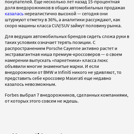
покупателей. Еще несколько лет назад 15-процентная
доля внедорожников в общих автомобильных продажах
казалась
нереалистично высокой — сегодня они
штурмуют отметку в 36%, а аналитики рассуждают, как
скоро машины класса CUV/SUV займут половину рынка.
Для ведущих автомобильных брендов сидеть сложа руки в
таких условиях означает терять позиции. С
распространением Porsche Cayenne активно растет и
экстравагантная ниша премиум-кроссоверов — о своем
намерении выпускать «паркетники» класса люкс
объявили многие знаменитые марки. И если
внедорожники от BMW и Infiniti никого не удивляют, то
представить себе кроссовер Maserati еще недавно
казалось невозможным.
Forbes выбрал 7 внедорожников, сделанных компаниями,
от которых этого совсем не ждешь.