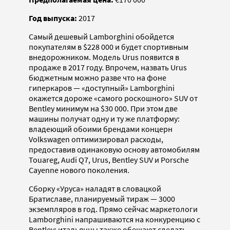
Год выпуска:
2017
Самый дешевый Lamborghini обойдется
покупателям в $228 000 и будет спортивным
внедорожником. Модель Urus появится в
продаже в 2017 году. Впрочем, назвать Urus
бюджетным можно разве что на фоне
гиперкаров — «доступный» Lamborghini
окажется дороже «самого роскошного» SUV от
Bentley минимум на $30 000. При этом две
машины получат одну и ту же платформу:
владеющий обоими брендами концерн
Volkswagen оптимизировал расходы,
предоставив одинаковую основу автомобилям
Touareg, Audi Q7, Urus, Bentley SUV и Porsche
Cayenne нового поколения.
Сборку «Уруса» наладят в словацкой
Братиславе, планируемый тираж — 3000
экземпляров в год. Прямо сейчас маркетологи
Lamborghini напрашиваются на конкуренцию с
Bentley: итальянцы также обещают сделать