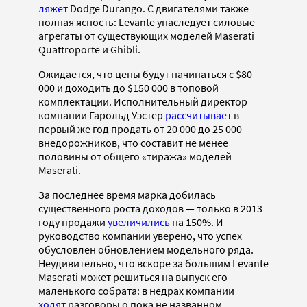
ляжет
Dodge Durango. С двигателями также
полная ясность: Levante унаследует силовые
агрегаты от существующих моделей Maserati
Quattroporte и Ghibli.
Ожидается, что цены будут начинаться с $80
000 и доходить до $150 000 в топовой
комплектации. Исполнительный директор
компании Гарольд Уэстер
рассчитывает
в
первый же год продать от 20 000 до 25 000
внедорожников, что составит не менее
половины от общего «тиража» моделей
Maserati.
За последнее время марка добилась
существенного роста доходов — только в 2013
году продажи
увеличились
на 150%. И
руководство компании уверено, что успех
обусловлен обновлением модельного ряда.
Неудивительно, что вскоре за большим Levante
Maserati может решиться на выпуск его
маленького собрата: в недрах компании
ходят
разговоры о пока не названном