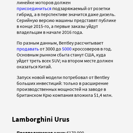
линейке моторов должен
присоединиться
подзаряжаемый от розетки
гибрид, а в перспективе значится даже дизель.
Серийную версию машины представят публике
в конце 2015-го, а первые заказы уйдут
владельцам в начале 2016 года.
По разным данным, Bentley рассчитывает
продавать
от 3000 до
5000
кроссоверов в год.
Основным рынком сбыта станут США, куда
уйдет треть всех SUV; на втором месте должен
оказаться Китай.
Запуск новой модели потребовал от Bentley
больших инвестиций: только в расширение
производственных мощностей на заводе в
британском Крю компания вложила $1,4 млн.
Lamborghini Urus
Предполагаемая цена:
€170 000