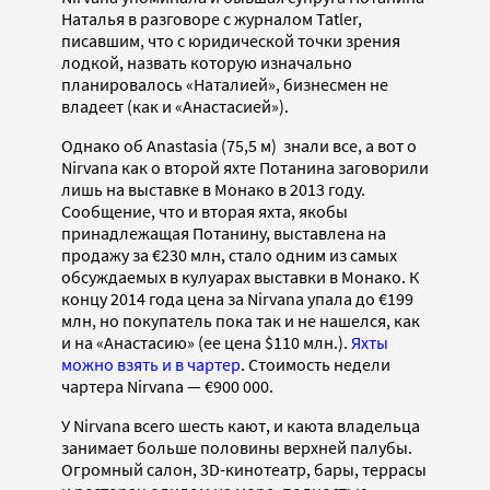
Наталья в разговоре с журналом Tatler,
писавшим, что с юридической точки зрения
лодкой, назвать которую изначально
планировалось «Наталией», бизнесмен не
владеет (как и «Анастасией»).
Однако об Anastasia (75,5 м) знали все, а вот о
Nirvana как о второй яхте Потанина заговорили
лишь на выставке в Монако в 2013 году.
Сообщение, что и вторая яхта, якобы
принадлежащая Потанину, выставлена на
продажу за €230 млн, стало одним из самых
обсуждаемых в кулуарах выставки в Монако. К
концу 2014 года цена за Nirvana упала до €199
млн, но покупатель пока так и не нашелся, как
и на «Анастасию» (ее цена $110 млн.).
Яхты
можно взять и в чартер
. Стоимость недели
чартера Nirvana — €900 000.
У Nirvana всего шесть кают, и каюта владельца
занимает больше половины верхней палубы.
Огромный салон, 3D-кинотеатр, бары, террасы