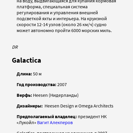
на воду, выдвигающаяся для купания кормовая
платформа, специальная система
регулирования и управления внешней
подсветкой яхты и интерьера. На круизной
скорости 12-14 узлов (около 26 км/ч) судно
может автономно пройти 6000 морских миль.
DR
Galactica
Длина:
50 м
Год производства:
2007
Верфь
:
Heesen (Нидерланды)
Дизайнеры
:
Heesen Design и Omega Architects
Предполагаемый владелец
:
президент НК
«Лукойл»
Вагит Алекперов