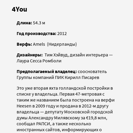
4You
Длина:
54.3 м
Год производства:
2012
Верфь:
Amels (Нидерланды)
Дизайнеры:
Тим Хэйвуд, дизайн интерьера —
Лаура Сесса Ромболи
Предполагаемый владелец:
сооснователь
Группы компаний ПИК Кирилл Писарев
Это уже вторая яхта голландской постройки в
списке у владельца. Первая 47-метровая с
таким же названием была построена на верфи
Heesen в 2009 году и продана в 2012-м другу
владельца — депутату Московской городской
думы Александру Милявскому за €19,8 млн,
сообщал РАПСИ, а также несколько
иностранных сайтов, информирующих о