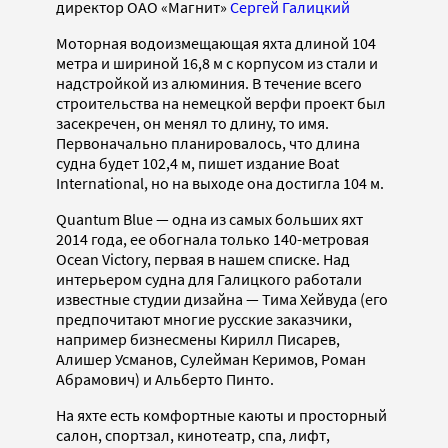
директор ОАО «Магнит»
Сергей Галицкий
Моторная водоизмещающая яхта длиной 104
метра и шириной 16,8 м с корпусом из стали и
надстройкой из алюминия. В течение всего
строительства на немецкой верфи проект был
засекречен, он менял то длину, то имя.
Первоначально планировалось, что длина
судна будет 102,4 м, пишет издание Boat
International, но на выходе она достигла 104 м.
Quantum Blue — одна из самых больших яхт
2014 года, ее обогнала только 140-метровая
Ocean Victory, первая в нашем списке. Над
интерьером судна для Галицкого работали
известные студии дизайна — Тима Хейвуда (его
предпочитают многие русские заказчики,
например бизнесмены Кирилл Писарев,
Алишер Усманов, Сулейман Керимов, Роман
Абрамович) и Альберто Пинто.
На яхте есть комфортные каюты и просторный
салон, спортзал, кинотеатр, спа, лифт,