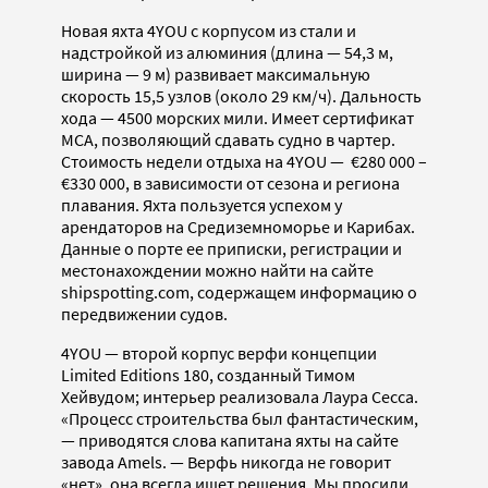
Новая яхта 4YOU с корпусом из стали и
надстройкой из алюминия (длина — 54,3 м,
ширина — 9 м) развивает максимальную
скорость 15,5 узлов (около 29 км/ч). Дальность
хода — 4500 морских мили. Имеет сертификат
MCA, позволяющий сдавать судно в чартер.
Стоимость недели отдыха на 4YOU — €280 000 –
€330 000, в зависимости от сезона и региона
плавания. Яхта пользуется успехом у
арендаторов на Средиземноморье и Карибах.
Данные о порте ее приписки, регистрации и
местонахождении можно найти на сайте
shipspotting.com, содержащем информацию о
передвижении судов.
4YOU — второй корпус верфи концепции
Limited Editions 180, созданный Тимом
Хейвудом; интерьер реализовала Лаура Сесса.
«Процесс строительства был фантастическим,
— приводятся слова капитана яхты на сайте
завода Amels. — Верфь никогда не говорит
«нет», она всегда ищет решения. Мы просили