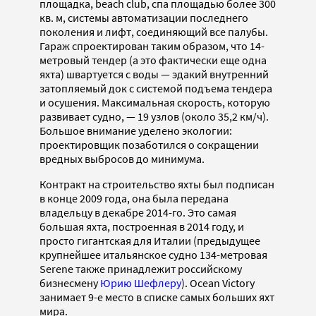
площадка, beach club, спа площадью более 300
кв. м, системы автоматизации последнего
поколения и лифт, соединяющий все палубы.
Гараж спроектирован таким образом, что 14-
метровый тендер (а это фактически еще одна
яхта) швартуется с воды — эдакий внутренний
затопляемый док с системой подъема тендера
и осушения. Максимальная скорость, которую
развивает судно, — 19 узлов (около 35,2 км/ч).
Большое внимание уделено экологии:
проектировщик позаботился о сокращении
вредных выбросов до минимума.
Контракт на строительство яхты был подписан
в конце 2009 года, она была передана
владельцу в декабре 2014-го. Это самая
большая яхта, построенная в 2014 году, и
просто гигантская для Италии (предыдущее
крупнейшее итальянское судно 134-метровая
Serene также принадлежит российскому
бизнесмену
Юрию Шефлеру
). Ocean Victory
занимает 9-е место в списке самых больших яхт
мира.