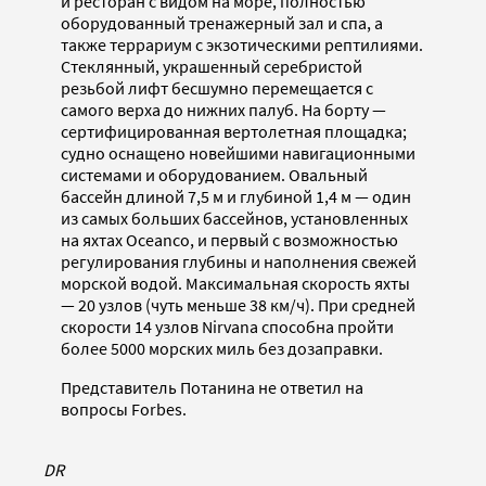
и ресторан с видом на море, полностью
оборудованный тренажерный зал и спа, а
также террариум с экзотическими рептилиями.
Стеклянный, украшенный серебристой
резьбой лифт бесшумно перемещается с
самого верха до нижних палуб. На борту —
сертифицированная вертолетная площадка;
судно оснащено новейшими навигационными
системами и оборудованием. Овальный
бассейн длиной 7,5 м и глубиной 1,4 м — один
из самых больших бассейнов, установленных
на яхтах Oceanco, и первый с возможностью
регулирования глубины и наполнения свежей
морской водой. Максимальная скорость яхты
— 20 узлов (чуть меньше 38 км/ч). При средней
скорости 14 узлов Nirvana способна пройти
более 5000 морских миль без дозаправки.
Представитель Потанина не ответил на
вопросы Forbes.
DR