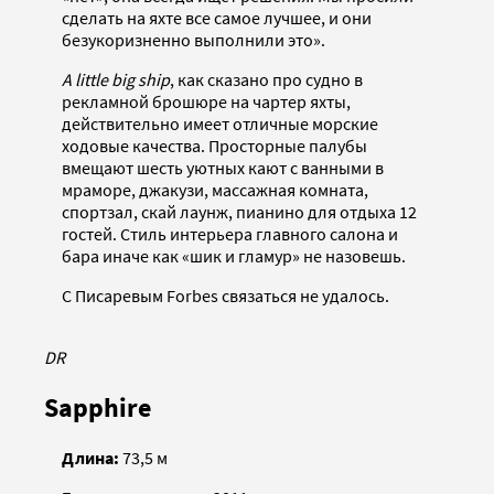
сделать на яхте все самое лучшее, и они
безукоризненно выполнили это».
A little big ship
, как сказано про судно в
рекламной брошюре на чартер яхты,
действительно имеет отличные морские
ходовые качества. Просторные палубы
вмещают шесть уютных кают с ванными в
мраморе, джакузи, массажная комната,
спортзал, скай лаунж, пианино для отдыха 12
гостей. Стиль интерьера главного салона и
бара иначе как «шик и гламур» не назовешь.
С Писаревым Forbes связаться не удалось.
DR
Sapphire
Длина:
73,5 м