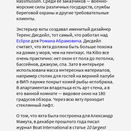
Rassmussen. Среди ее заказчиков — военно-
морские силы различных государств, службы
береговой охраны и другие требовательные
клиенты.
Экстерьер яхты создавал именитый дизайнер
Теренс Дисдейл, тот самый, что работал над
Eclipse
для
Романа Абрамовича
. Дисдейл
считает, что яхта должна быть больше похожа
на домик у моря, чем на пентхаус. На Kibo все
очень практично: нет окон от пола до потолка,
бассейнов, джакузи, спа. Зато в интерьере
использована масса интересных материалов,
например столик для гостей на верхней палубе
в ВИП-лаунже покрыт кожей рыбы-иглобрюха.
В апартаментах владельца есть арт-стена, а в
его ванной комнате — видовое окно на 180
градусов обзора. Через всю яхту проходит
стеклянный лифт.
О том, что яхта была построена для Александр
Мамута, в декабре прошлого года писал
журнал Boat International в статье
10 largest