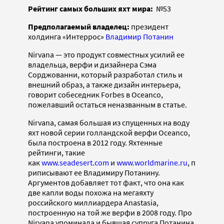
Рейтинг самых больших яхт мира:
№53
Предполагаемый владелец
:
президент
холдинга «Интеррос»
Владимир Потанин
Nirvana — это продукт совместных усилий ее
владельца, верфи и дизайнера Сэма
Сорджованни, который разработал стиль и
внешний образ, а также дизайн интерьера,
говорит собеседник Forbes в Oceanco,
пожелавший остаться неназванным в статье.
Nirvana, самая большая из спущенных на воду
яхт новой серии голландской верфи Oceanco,
была построена в 2012 году. Яхтенные
рейтинги, такие
как
www.seadesert.com
и
www.worldmarine.ru
, п
риписывают ее Владимиру Потанину.
Аргументов добавляет тот факт, что она как
две капли воды похожа на мегаяхту
российского миллиардера Anastasia,
построенную на той же верфи в 2008 году. Про
Nirvana упоминала и бывшая супруга Потанина