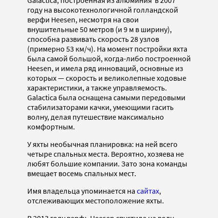
Galactica, построенная из алюминия в 2007
году на высокотехнологичной голландской
верфи Heesen, несмотря на свои
внушительные 50 метров (и 9 м в ширину),
способна развивать скорость 28 узлов
(примерно 53 км/ч). На момент постройки яхта
была самой большой, когда-либо построенной
Heesen, и имела ряд инноваций, основные из
которых — скорость и великолепные ходовые
характеристики, а также управляемость.
Galactica была оснащена самыми передовыми
стабилизаторами качки, умеющими гасить
волну, делая путешествие максимально
комфортным.
У яхты необычная планировка: на ней всего
четыре спальных места. Вероятно, хозяева не
любят большие компании. Зато зона команды
вмещает восемь спальных мест.
Имя владельца упоминается на
сайтах
,
отслеживающих местоположение яхты.