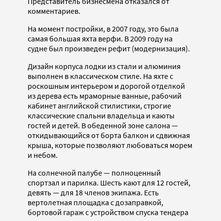
Представитель бизнесмена отказался от
комментариев.
На момент постройки, в 2007 году, это была
самая большая яхта верфи. В 2009 году на
судне был произведен рефит (модернизация).
Дизайн корпуса лодки из стали и алюминия
выполнен в классическом стиле. На яхте с
роскошным интерьером и дорогой отделкой
из дерева есть мраморные ванные, рабочий
кабинет английской стилистики, строгие
классические спальни владельца и каюты
гостей и детей. В обеденной зоне салона —
откидывающийся от борта балкон и сдвижная
крыша, которые позволяют любоваться морем
и небом.
На солнечной палубе — полноценный
спортзал и парилка. Шесть кают для 12 гостей,
девять — для 18 членов экипажа. Есть
вертолетная площадка с дозаправкой,
бортовой гараж с устройством спуска тендера