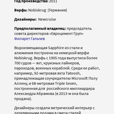
Год производства:
2011
Верфь:
Nobiskrug (Германия)
Дизайнеры:
Newcruise
Предполагаемый владелец
:
председатель
совета директоров «Евроцемент Груп»
Филарет Гальчев
Водоизмещающая Sapphire из стали и
алюминия построена на немецкой верфи
Nobiskrug. Верфь с 1905 года выпустила более
700 судов — яхт, круизных лайнеров,
пароходов, военных кораблей. Среди ее работ,
например, 92-метровая яхта Tatoosh,
принадлежащая соучредителю Microsoft Полу
Аллену, и 68-метровая Triple Seven,
построенная для российского миллиардера
Александра Абрамова (в 2013-м она была
продана).
Дизайнеры создали метрический интерьер с
деревянными полами в смеси стилей