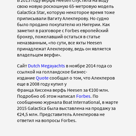
В 2013 году верфь Heesen спустила на воду
свою новую роскошную 65-метровую модель
Galactica Star, которую некоторое время тоже
приписывали Вагиту Алекперову. Но судно
было продано покупателю из Нигерии. Как
заметил в разговоре с Forbes европейский
брокер, пожелавший остаться в статье
неназванным, «по сути, все яхты Heesen
принадлежат Алекперову, ведь он является
владельцем верфи».
Сайт
Dutch Megayachts
в ноябре 2014 года со
ссылкой на голландское бизнес-
издание
Quote
сообщал о том, что Алекперов
еще в 2008 году купил у
Франца Хиссена верфь Heesen за €100 млн.
Подробно об этом написал
Forbes
. По
сообщению журнала Boat International, в марте
2015 Galactica была выставлена на продажу за
€24,5 млн. Представитель Алекперова не
ответил на вопросы Forbes.