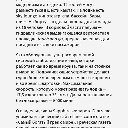
модернизм и арт-деко. 12 гостей могут
разместиться в шести каютах. На лодке есть
sky-lounge, кинотеатр, спа, бассейн, бары,
пляж. На борту — отдельная зона для команды
из 16 человек. В кормовой части палубы —
гидравлическая выдвигающаяся вертолетная
площадка
touch and go
, предназначенная для
посадки и высадки пассажиров.
Яхта оборудована ультрасовременной
системой стабилизации качки, которая
работает как во время круиза, так и на стоянке
в марине. Подруливающие устройства делают
судно более маневренным на малых скоростях
и во время швартовки. Максимальная
скорость, которую может развивать лодка —
17,5 узлов (около 33 км/ч). Дальность плавания
без дозаправки — 5000 миль.
О владельце яхты Sapphire Филарете Гальчеве
упоминает греческий сайт ellines.com в статье
«Самый богатый грек с мире». Греческая газета
Сapital.gr также называет предпринимателя