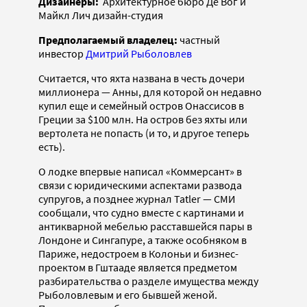
Дизайнеры:
Архитектурное бюро Де Вог и
Майкл Лич дизайн-студия
Предполагаемый владелец
:
частный
инвестор
Дмитрий Рыболовлев
Считается, что яхта названа в честь дочери
миллионера — Анны, для которой он недавно
купил еще и семейный остров Онассисов в
Греции за $100 млн. На остров без яхты или
вертолета не попасть (и то, и другое теперь
есть).
О лодке впервые написал «Коммерсант» в
связи с юридическими аспектами развода
супругов, а позднее журнал Tatler — СМИ
сообщали, что судно вместе с картинами и
антикварной мебелью расставшейся пары в
Лондоне и Сингапуре, а также особняком в
Париже, недостроем в Колоньи и бизнес-
проектом в Гштааде является предметом
разбирательства о разделе имущества между
Рыболовлевым и его бывшей женой.