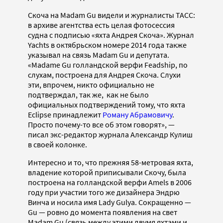
Скоча на Madam Gu видели и журналисты ТАСС:
в архиве агентства есть целая фотосессия
судна с подписью «яхта Андрея Скоча». Журнал
Yachts в октябрьском номере 2014 года также
указывал на связь Madam Gu и депутата.
«Madame Gu голландской верфи Feadship, по
слухам, построена для Андрея Скоча. Слухи
эти, впрочем, никто официально не
подтверждал, так же, как не было
официальных подтверждений тому, что яхта
Eclipse принадлежит
Роману Абрамовичу
.
Просто почему-то все об этом говорят», —
писал экс-редактор журнала Александр Кулиш
в своей колонке.
Интересно и то, что прежняя 58-метровая яхта,
владение которой приписывали Скочу, была
построена на голландской верфи Amels в 2006
году при участии того же дизайнера Эндрю
Винча и носила имя Lady Gulya. Сокращенно —
Gu — ровно до момента появления на свет
Madam Gu (связь между этими двумя яхтами и