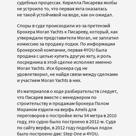
судебных процессах. Кирилла Писарева якобы
не устроило то, что первая яхта оказалась
не такой устойчивой на воде, как он ожидал.
Споры в суде происходили из-за претензий
брокера Moran Yachts к Писареву, который, как
утверждали представители Moran, не заплатил
комиссию за продажу лодки. По информации
брокерской компании, первая 4YOU была
продана с целью купить другую яхту, и роль
посредника в этой сделке исполнял именно
Moran Yachts. Иск брокера суд не
удовлетворил, не найдя связи между сделками
и участием Moran Yachts в них.
Из материалов о ходе разбирательств следует,
что Писарев вместе с менеджером по
строительству и продажам брокера Полом
Мораном ездили на верфь Amels для
переговоров о постройке яхты 54 метра в 2010
году, это судно было построено в 2012-м. Судя
по сайту верфи, в 2012 году подобных лодок
было построено две: Step One и 4YOU.