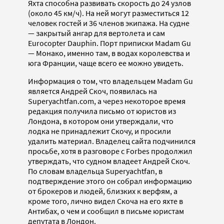
Яхта способна развивать скорость до 24 узлов
(около 45 км/ч). На ней могут разместиться 12
человек гостей и 36 членов экипажа. На судне
— закрытый ангар для вертолета и сам
Eurocopter Dauphin. Порт приписки Madam Gu
— Монако, именно там, в водах королевства и
юга Франции, чаще всего ее можно увидеть.
Информация о том, что владельцем Madam Gu
является Андрей Скоч, появилась на
Superyachtfan.com, а через некоторое время
редакция получила письмо от юристов из
Лондона, в котором они утверждали, что
лодка не принадлежит Скочу, и просили
удалить материал. Владелец сайта подчинился
просьбе, хотя в разговоре с Forbes продолжил
утверждать, что судном владеет Андрей Скоч.
По словам владельца Superyachtfan, в
подтверждение этого он собрал информацию
от брокеров и людей, близких к верфям, а
кроме того, лично видел Скоча на его яхте в
Антибах, о чем и сообщил в письме юристам
депутата в Лондон.