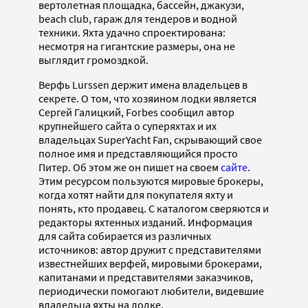
вертолетная площадка, бассейн, джакузи,
beach club, гараж для тендеров и водной
техники. Яхта удачно спроектирована:
несмотря на гигантские размеры, она не
выглядит громоздкой.
Верфь Lurssen держит имена владельцев в
секрете. О том, что хозяином лодки является
Сергей Галицкий, Forbes сообщил автор
крупнейшего сайта о суперяхтах и их
владельцах SuperYacht Fan, скрывающий свое
полное имя и представляющийся просто
Питер. Об этом же он пишет на своем
сайте
.
Этим ресурсом пользуются мировые брокеры,
когда хотят найти для покупателя яхту и
понять, кто продавец. С каталогом сверяются и
редакторы яхтенных изданий. Информация
для сайта собирается из различных
источников: автор дружит с представителями
известнейших верфей, мировыми брокерами,
капитанами и представителями заказчиков,
периодически помогают любители, видевшие
владельца яхты на лодке.