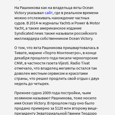
На Рашникова как на владельца яхты Ocean
Victory указывал
сайт
, где в реальном времени
можно отслеживать нахождение частных
судов. В 2014-м журналы Yachts и Power & Motor
Yacht, а также американское издание
Syndicated news также называли российского
миллиардера собственником Ocean Victory.
О том, что яхта Рашникова пришвартовалась в
Тивате, марине «Порто Монтенегро», в конце
декабря прошлого года писали черногорские
СМИ, в частности газета Vijesti. Radio Tivat
отмечало, что владелец мегаяхты остался так
доволен местным сервисом и красотами
страны, что решил продлить свой отдых с двух
недель до четырех.
Прежнее судно 2009 года постройки, чьим
хозяином называют Рашникова, тоже носило
имя Ocean Victory. В прошлом году оно было
продано примерно за $120 млн второму вице-
президенту Экваториальной Гвинеи Теодоро