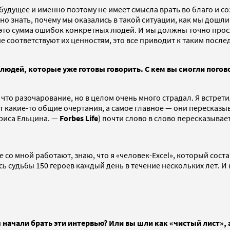
о будущее и именно поэтому не имеет смысла врать во благо и 
жно знать, почему мы оказались в такой ситуации, как мы дошл
 это сумма ошибок конкретных людей. И мы должны точно прос
е соответствуют их ценностям, это все приводит к таким посл
людей, которые уже готовы говорить. С кем вы смогли погово
 что разочарование, но в целом очень много страдал. Я встрет
т какие-то общие очертания, а самое главное — они пересказыв
риса Ельцина. —
Forbes Life
) почти слово в слово пересказывае
 со мной работают, знаю, что я «человек-Excel», который соста
 судьбы 150 героев каждый день в течение нескольких лет. И к
вы начали брать эти интервью? Или вы шли как «чистый лист», 