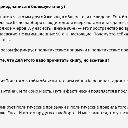
период написать большую книгу?
кажется, что мы другой жизни, в общем-то, и не видели. Есть бо
а все было наоборот: люди ходили вверх ногами и так далее, в
олное мифов. А у нас есть «дикие 90-е» — это пространство во
наевские, не вымышленные 90-е, а настоящие. Почему это сейчас
илось.
 образом формирует политические привычки и политические пра
те, что для этого надо прочитать книгу, но все-таки?
из Толстого: чтобы объяснить, о чем «Анна Каренина», я долже
до Путина». И так оно и есть. Путин фактически появляется в п
ормирует политические привычки и политические правила того,
ошка Енот. И в этом пруду все наоборот. И мне кажется, это уж