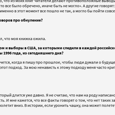
аю, что из моих книг читатели делают противоположные вывод
то все было обречено, иначе быть не могло». А другие говорят:
е именно в этот момент все пошло не так, а могло бы пойти совс
говоров про обнуление?
л, что моя книжка ожила.
отом и выборы в США, за которыми следили в каждой российско
 1996 года, из сегодняшнего дня?
чется, когда я пишу про прошлое, чтобы люди думали о будущем
 этот подход. За мою ненависть к этому подходу меня часто кр
орый длится уже давно. Я не считаю, что нам на роду написано
. И мне кажется, что все факты говорят о том, что нет таких з
 полетит вниз. В истории, если уронить чашку, она может полет