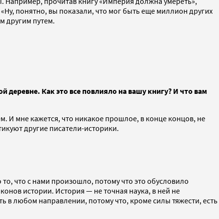
ы. Например, прочитав книгу «Империя должна умереть»,
 «Ну, понятно, вы показали, что мог быть еще миллион других
ем другим путем.
й деревне. Как это все повлияло на вашу книгу? И что вам
. И мне кажется, что никакое прошлое, в конце концов, не
итикуют другие писатели-историки.
 то, что с нами произошло, потому что это обусловило
аконов истории. История — не точная наука, в ней не
еть в любом направлении, потому что, кроме силы тяжести, есть