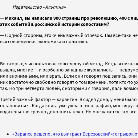
Издательство «Альпина»
—
Михаил, вы написали 900 страниц про революцию, 400 с ли
этих событий в российской истории сопоставим?
— С одной стороны, это очень важный отрезок. Там все-таки не
вся современная экономика и политика.
Во-вторых, я использовал совсем другой метод. Когда я писал кн
вышла, многие — и особенно западные журналисты — недоумева
или анонимными, или врать. Если они говорят под запись, они 
них достаточно свободно говорят о том времени. Хотя кто-то у
так. Но три четверти людей, с которыми я говорил, дали возмо
Третий важный фактор — карантин. Я сидел дома, у меня было
остановиться. Когда книга уже ушла в типографию, мне вдруг о
издательство срочно дополнить текст. Но мне кажется, это все
«Заранее решено, что выиграет Березовский»: отрывок о