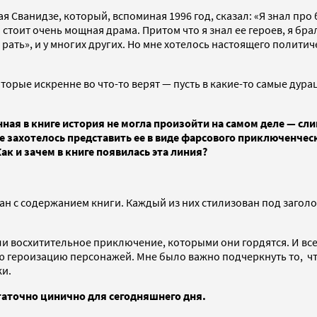
я Сванидзе, который, вспоминая 1996 год, сказал: «Я знал пр
 стоит очень мощная драма. Притом что я знал ее героев, я бр
рать», и у многих других. Но мне хотелось настоящего политиче
оторые искренне во что-то верят — пусть в какие-то самые дур
нная в книге история не могла произойти на самом деле — с
 захотелось представить ее в виде фарсового приключенческ
ак и зачем в книге появилась эта линия?
зан с содержанием книги. Каждый из них стилизован под заголо
или восхитительное приключение, которыми они гордятся. И вс
ую героизацию персонажей. Мне было важно подчеркнуть то, что
ки.
статочно цинично для сегодняшнего дня.