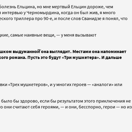
о болезнь Ельцина, но мне мертвый Ельцин дороже, чем
ал интервью у Черномырдина, когда он был жив, я много
ского триллера про 90-е, и после слов Сванидзе я понял, что
ацкие, самые наивные вещи, — у меня вызывают
лишком выдуманной̆ она выглядит. Местами она напоминает
ого романа. Пусть это будут «Три мушкетера». И дальше
вки «Трех мушкетеров», и у многих героев — «аналоги» или
е было бы здорово, если бы результатом этого приключения не
 они считают себя героями, — и они, бесспорно, герои — но из