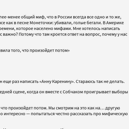
лее-менее общий миф, что в России всегда все одно и то же,
се как в песне Монеточки: убивали, голые бегали. В Америке
 времени, которое населено мифами. Мне хотелось написать
 важно? Потому что там кроется ответ на вопрос, почему у нас
вила того, что произойдет потом»
н еще раз написать «Анну Каренину». Стараюсь так не делать.
оследней сцене, когда он вместе с Собчаком проигрывает выборы
 что произойдет потом. Мы смотрим на это как на… другую
асно интересно — попытаться честно рассказать про мифическую