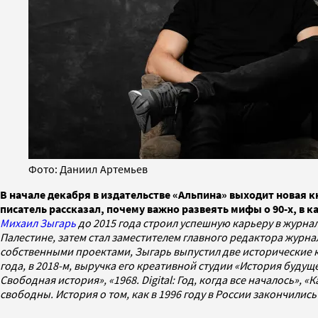
Фото: Даниил Артемьев
В начале декабря в издательстве «Альпина» выходит новая кн
писатель рассказал, почему важно развеять мифы о 90-х, в 
Михаил Зыгарь
до 2015 года строил успешную карьеру в журна
Палестине, затем стал заместителем главного редактора журна
собственными проектами, Зыгарь выпустил две исторические кн
года, в 2018-м, выручка его креативной студии «История будущ
Свободная история», «1968. Digital: Год, когда все началось»,
свободны. История о том, как в 1996 году в России закончилис