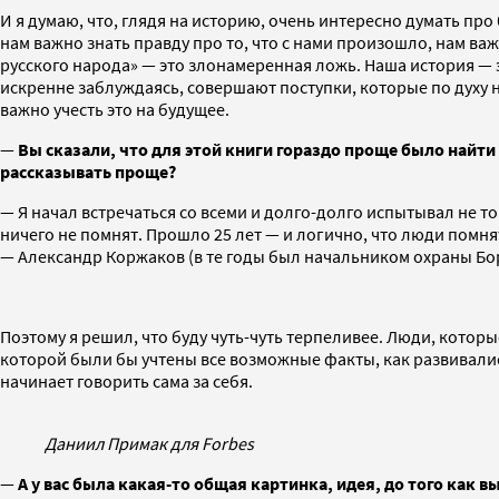
И я думаю, что, глядя на историю, очень интересно думать пр
нам важно знать правду про то, что с нами произошло, нам ва
русского народа» — это злонамеренная ложь. Наша история —
искренне заблуждаясь, совершают поступки, которые по духу н
важно учесть это на будущее.
—
Вы сказали, что для этой книги гораздо проще было найти 
рассказывать проще?
— Я начал встречаться со всеми и долго-долго испытывал не то
ничего не помнят. Прошло 25 лет — и логично, что люди помня
— Александр Коржаков (в те годы был начальником охраны Бо
Поэтому я решил, что буду чуть-чуть терпеливее. Люди, которые
которой были бы учтены все возможные факты, как развивались
начинает говорить сама за себя.
Даниил Примак для Forbes
—
А у вас была какая-то общая картинка, идея, до того как 