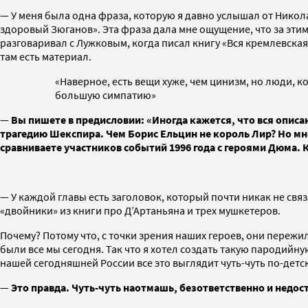
— У меня была одна фраза, которую я давно услышал от Никола
здоровый Зюганов». Эта фраза дала мне ощущение, что за этим
разговаривал с Лужковым, когда писал книгу «Вся кремлевская 
там есть материал.
«Наверное, есть вещи хуже, чем цинизм, но люди, к
большую симпатию»
—
Вы пишете в предисловии: «Иногда кажется, что вся описа
трагедию Шекспира. Чем Борис Ельцин не король Лир? Но мне
сравниваете участников событий 1996 года с героями Дюма. К
— У каждой главы есть заголовок, который почти никак не свя
«двойники» из книги про Д’Артаньяна и трех мушкетеров.
Почему? Потому что, с точки зрения наших героев, они переж
были все мы сегодня. Так что я хотел создать такую пародийн
нашей сегодняшней России все это выглядит чуть-чуть по-детс
—
Это правда. Чуть-чуть наотмашь, безответственно и недо