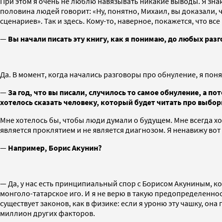
При этом я очень не люблю навязывать никакие выводы. Я зн
половина людей говорит: «Ну, понятно, Михаил, вы доказали, ч
сценариев». Так и здесь. Кому-то, наверное, покажется, что вс
—
Вы начали писать эту книгу, как я понимаю, до любых раз
Да. В момент, когда начались разговоры про обнуление, я поня
—
За год, что вы писали, случилось то самое обнуление, а п
хотелось сказать человеку, который будет читать про выборы
Мне хотелось бы, чтобы люди думали о будущем. Мне всегда хо
является проклятием и не является диагнозом. Я ненавижу вот
—
Например, Борис Акунин?
— Да, у нас есть принципиальный спор с Борисом Акуниным, кот
монголо-татарское иго. И я не верю в такую предопределенность
существует законов, как в физике: если я уроню эту чашку, она
миллион других факторов.