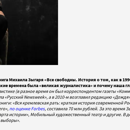
ига Михаила Зыгаря «Все свободны. История о том, как в 1996
какие времена была «великая журналистика» и почему наша г
листике (в разное время он был корреспондентом газеты «Ком
ла «Русский Newsweek», а в 2010-м возглавил редакцию «Дождя»
иги: «Вся кремлевская рать: краткая история современной Росс
его»,
по оценке Forbes
, составила 70 млн рублей. За это время
 «Карта истории», Мобильный художественный театр и другие. В 
ь выборы».