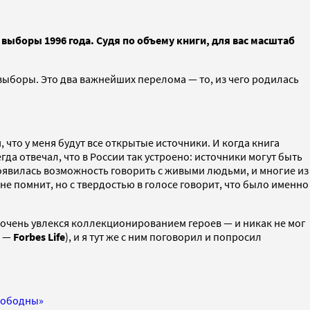
выборы 1996 года. Судя по объему книги, для вас масштаб
и выборы. Это два важнейших перелома — то, из чего родилась
, что у меня будут все открытые источники. И когда книга
а отвечал, что в России так устроено: источники могут быть
я появилась возможность говорить с живыми людьми, и многие из
не помнит, но с твердостью в голосе говорит, что было именно
Я очень увлекся коллекционированием героев — и никак не мог
. —
Forbes Life
), и я тут же с ним поговорил и попросил
свободны»