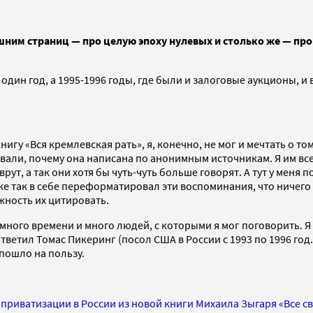
шним страниц — про целую эпоху нулевых и столько же — про 
 один год, а 1995-1996 годы, где были и залоговые аукционы, 
игу «Вся кремлевская рать», я, конечно, не мог и мечтать о том
ли, почему она написана по анонимным источникам. Я им всегд
врут, а так они хотя бы чуть-чуть больше говорят. А тут у мен
же так в себе переформатировал эти воспоминания, что ничего 
жность их цитировать.
 много времени и много людей, с которыми я мог поговорить. 
тветил Томас Пикеринг (посол США в России с 1993 по 1996 год
 пошло на пользу.
 приватизации в России из новой книги Михаила Зыгаря «Все 