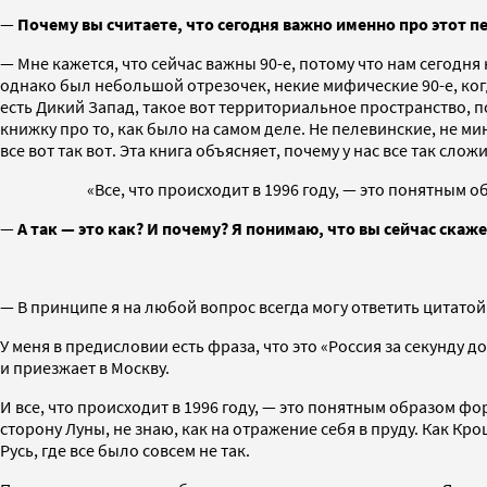
—
Почему вы считаете, что сегодня важно именно про этот 
— Мне кажется, что сейчас важны 90-е, потому что нам сегодня 
однако был небольшой отрезочек, некие мифические 90-е, когд
есть Дикий Запад, такое вот территориальное пространство, п
книжку про то, как было на самом деле. Не пелевинские, не ми
все вот так вот. Эта книга объясняет, почему у нас все так слож
«Все, что происходит в 1996 году, — это понятным
—
А так — это как? И почему? Я понимаю, что вы сейчас скаже
— В принципе я на любой вопрос всегда могу ответить цитатой 
У меня в предисловии есть фраза, что это «Россия за секунду 
и приезжает в Москву.
И все, что происходит в 1996 году, — это понятным образом ф
сторону Луны, не знаю, как на отражение себя в пруду. Как Кр
Русь, где все было совсем не так.