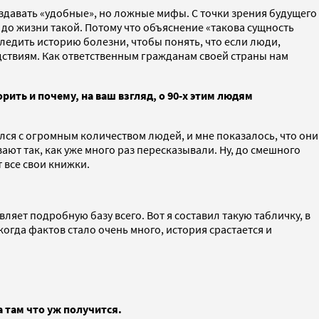
создавать «удобные», но ложные мифы. С точки зрения будущего
и до жизни такой. Потому что объяснение «такова сущность
ледить историю болезни, чтобы понять, что если люди,
едствиям. Как ответственным гражданам своей страны нам
рить и почему, на ваш взгляд, о 90-х этим людям
ился с огромным количеством людей, и мне показалось, что они
ают так, как уже много раз пересказывали. Ну, до смешного
т все свои книжки.
вляет подробную базу всего. Вот я составил такую табличку, в
огда фактов стало очень много, история срастается и
а там что уж получится.