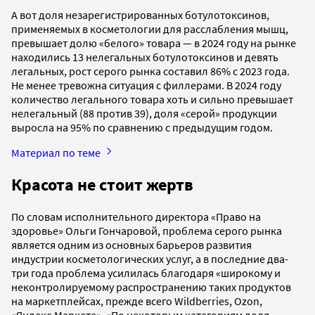
А вот доля незарегистрированных ботулотоксинов,
применяемых в косметологии для расслабления мышц,
превышает долю «белого» товара — в 2024 году на рынке
находились 13 нелегальных ботулотоксинов и девять
легальных, рост серого рынка составил 86% с 2023 года.
Не менее тревожна ситуация с филлерами. В 2024 году
количество легального товара хоть и сильно превышает
нелегальный (88 против 39), доля «серой» продукции
выросла на 95% по сравнению с предыдущим годом.
Материал по теме
Красота не стоит жертв
По словам исполнительного директора «Право на
здоровье» Ольги Гончаровой, проблема серого рынка
является одним из основных барьеров развития
индустрии косметологических услуг, а в последние два-
три года проблема усилилась благодаря «широкому и
неконтролируемому распространению таких продуктов
на маркетплейсах, прежде всего Wildberries, Ozon,
«Яндекс.Маркете». «По некоторым категориям доля