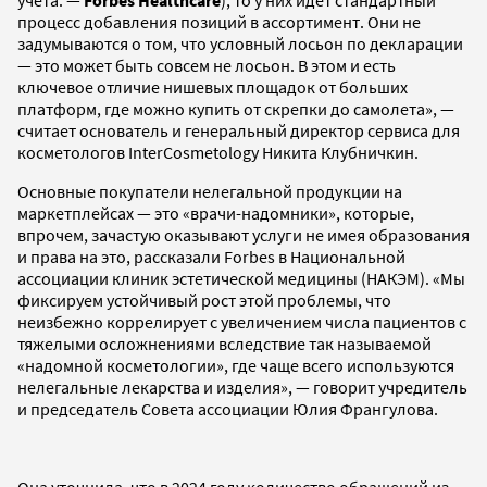
процесс добавления позиций в ассортимент. Они не
задумываются о том, что условный лосьон по декларации
— это может быть совсем не лосьон. В этом и есть
ключевое отличие нишевых площадок от больших
платформ, где можно купить от скрепки до самолета», —
считает основатель и генеральный директор сервиса для
косметологов InterCosmetology Никита Клубничкин.
Основные покупатели нелегальной продукции на
маркетплейсах — это «врачи-надомники», которые,
впрочем, зачастую оказывают услуги не имея образования
и права на это, рассказали Forbes в Национальной
ассоциации клиник эстетической медицины (НАКЭМ). «Мы
фиксируем устойчивый рост этой проблемы, что
неизбежно коррелирует с увеличением числа пациентов с
тяжелыми осложнениями вследствие так называемой
«надомной косметологии», где чаще всего используются
нелегальные лекарства и изделия», — говорит учредитель
и председатель Совета ассоциации Юлия Франгулова.
Она уточнила, что в 2024 году количество обращений из-