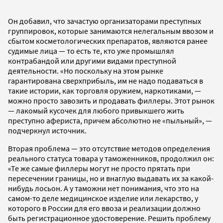
Он добавил, что зачастую организаторами преступных
группировок, которые занимаются нелегальным ввозом и
сбытом косметологических препаратов, являются ранее
судимые лица — то есть те, кто уже промышлял
контрабандой или другими видами преступной
деятельности. «Но поскольку на этом рынке
гарантирована сверхприбыль, им не надо подаваться в
такие истории, как торговля оружием, наркотиками, —
можно просто завозить и продавать филлеры. Этот рынок
— лакомый кусочек для любого привыкшего жить
преступно афериста, причем абсолютно не «пыльный», —
подчеркнул источник.
Вторая проблема — это отсутствие методов определения
реального статуса товара у таможенников, продолжил он:
«Те же самые филлеры могут не просто прятать при
пересечении границы, но и внаглую выдавать их за какой-
нибудь лосьон. А у таможни нет понимания, что это на
самом-то деле медицинское изделие или лекарство, у
которого в России для его ввоза и реализации должно
быть регистрационное удостоверение. Решить проблему