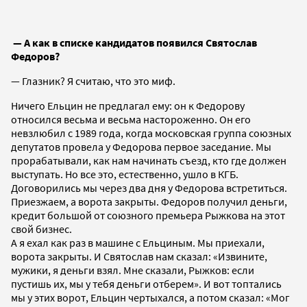
— А как в списке кандидатов появился Святослав
Федоров?
— Глазник? Я считаю, что это миф.
Ничего Ельцин не предлагал ему: он к Федорову
относился весьма и весьма настороженно. Он его
невзлюбил с 1989 года, когда московская группа союзных
депутатов провела у Федорова первое заседание. Мы
прорабатывали, как нам начинать съезд, кто где должен
выступать. Но все это, естественно, ушло в КГБ.
Договорились мы через два дня у Федорова встретиться.
Приезжаем, а ворота закрыты. Федоров получил деньги,
кредит большой от союзного премьера Рыжкова на этот
свой бизнес.
А я ехал как раз в машине с Ельциным. Мы приехали,
ворота закрыты. И Святослав нам сказал: «Извините,
мужики, я деньги взял. Мне сказали, Рыжков: если
пустишь их, мы у тебя деньги отберем». И вот топтались
мы у этих ворот, Ельцин чертыхался, а потом сказал: «Мог