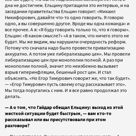
дна не достигнем. Ельцину притащили это интервью, и на
заседании правительства Ельцин говорит: «Михаил
Никифорович, давайте что-то одно говорить. Я говорю
одно, а вы совершенно другое. Вроде мы одна команда» и
все прочее. А я: «Я буду говорить только то, что я говорю».
Ельцин: «В каком смысле?» «А в таком, что ничего этого не
будет. Мы же видим, мы нарушили очередность реформ.
Потому что сначала надо было провести приватизацию
аккуратно. А потом уже либерализацию цен». Мы провели
либерализацию цен при монополии полной. А раз при
монополии полной, значит это неизбежно вызывает
взрыв гиперинфляции, бешеный рост цен. И стал
объяснять. «Но Егор Тимурович говорит же, что так будет».
— «Егор Тимурович пусть своему отцу рассказывает это».
Мы тогда поругались с ним. И я все равно продолжал это
делать.
— А о том, что Гайдар обещал Ельцину: выход из этой
жесткой ситуации будет быстрым, — вам кто-то
рассказывал или вы присутствовали при этом
разговоре?