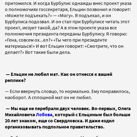
притомился. И когда Бурбулис однажды внес проект указа
о полномочиях госсекретаря, Ельцин позвонил и говорит:
«Можете подъехать?» — «Могу». Я подъехал, и он
Бурбулиса подозвал. И он стал при Бурбулисе читать этот
проект, иезуит такой, да? А в этом проекте указа все
полномочия президента переданы Бурбулису. Я говорю:
«Гена, совсем ох...ел?» «Ты чего при президенте
материшься!» И вот Ельцин говорит: «Смотрите, что он
делает?» Вот такие были дела.
— Ельцин не любил мат. Как он отнесся к вашей
реплике?
— Если ввернуть словцо, то нормально. Ему понравилось,
наоборот. А сплошной мат он не любил.
— Мы еще не перебрали двух человек. Во-первых, Олега
Михайловича
Лобова
, который с Ельциным был больше
20 лет знаком, еще со Свердловска. И даже ездил
организовывать подпольное правительство.