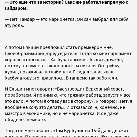
—
Это еще что за истории? Сакс же работал напрямую с
Гайдаром.
— Нет. Гайдар — это марионетка. Он сам выбрал для себя
эту роль.
А потом Ельцин предложил стать премьером мне.
Своеобразный зиц-председатель. Тогда ко мне парламент
хорошо относился, с Хасбулатовым мы были в дружбе,
потому что вместе законопроекты писали. Он трубку
курил, похаживал по кабинету. Я сидел записывал.
Хасбулатову это нравилось. В тандеме так работали.
И Ельцин мне говорит: «Вас утвердит Верховный совет,
поработаем. Я понимаю, что грязная работа, запустим все
это дело. А потом я отведу вас в сторону». Я говорю: «Нет, я
вообще не хочу это делать». И отказался. Я, конечно, не
маэстро в экономике, но и не марионетка. И он даже
обиделся немного.
Тогда он мне говорит: «Там Бурбулис на 15-й даче держит
команду. Я прошу вас съездить, посмотреть. Все равно вы