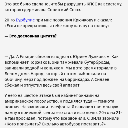
Это все было сделано, чтобы разрушить КПСС как систему,
которая сдерживала Советский Союз.
20-го
Бурбулис
при мне позвонил Крючкову и сказал:
«Если не прекратишь, я тебе жопу натяну на голову».
— Это дословная цитата?
— Да. А Ельцин сбежал в подвал с Юрием Лужковым. Как
вспоминает Коржаков, они там жевали бутерброды,
запивали водкой и коньяком. Мы в это время торчали в
Белом доме. Народ, который потом выбросили на
обочину, мерз под дождем на баррикадах. А Силаев
сбежал и отпустил весь свой аппарат.
У него на шестом этаже был кабинет окнами на
американское посольство. Я поднялся туда — темнота
полная. Названивали телефоны. Я включил настольную
лампу в приемной, сел за его стол и всю ночь с 20-го на 21-
е там просидел, потому что все звонили. С ЗИЛа звонили:
«Кого присылать? Сколько автобусов поставить?»