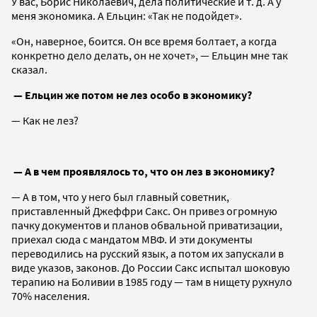
У вас, Борис Николаевич, дела политические и т. д. А у
меня экономика. А Ельцин: «Так не подойдет».
«Он, наверное, боится. Он все время болтает, а когда
конкретно дело делать, он не хочет», — Ельцин мне так
сказал.
— Ельцин же потом не лез особо в экономику?
— Как не лез?
— А в чем проявлялось то, что он лез в экономику?
— А в том, что у него был главный советник,
приставленный Джеффри Сакс. Он привез огромную
пачку документов и планов обвальной приватизации,
приехал сюда с мандатом МВФ. И эти документы
переводились на русский язык, а потом их запускали в
виде указов, законов. До России Сакс испытал шоковую
терапию на Боливии в 1985 году — там в нищету рухнуло
70% населения.