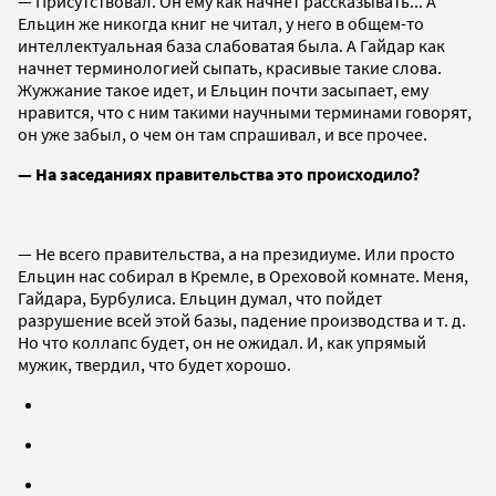
— Присутствовал. Он ему как начнет рассказывать... А
Ельцин же никогда книг не читал, у него в общем-то
интеллектуальная база слабоватая была. А Гайдар как
начнет терминологией сыпать, красивые такие слова.
Жужжание такое идет, и Ельцин почти засыпает, ему
нравится, что с ним такими научными терминами говорят,
он уже забыл, о чем он там спрашивал, и все прочее.
— На заседаниях правительства это происходило?
— Не всего правительства, а на президиуме. Или просто
Ельцин нас собирал в Кремле, в Ореховой комнате. Меня,
Гайдара, Бурбулиса. Ельцин думал, что пойдет
разрушение всей этой базы, падение производства и т. д.
Но что коллапс будет, он не ожидал. И, как упрямый
мужик, твердил, что будет хорошо.