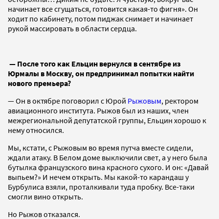
начинает все сгущаться, готовится какая-то фигня». Он
ходит по кабинету, потом пиджак снимает и начинает
рукой массировать в области сердца.
— После того как Ельцин вернулся в сентябре из
Юрмалы в Москву, он предпринимал попытки найти
нового премьера?
— Он в октябре поговорил с Юрой
Рыжовым
, ректором
авиационного института. Рыжов был из наших, член
межрегиональной депутатской группы, Ельцин хорошо к
нему относился.
Мы, кстати, с Рыжовым во время путча вместе сидели,
ждали атаку. В Белом доме выключили свет, а у него была
бутылка французского вина красного сухого. И он: «Давай
выпьем?» И нечем открыть. Мы какой-то карандаш у
Бурбулиса взяли, проталкивали туда пробку. Все-таки
смогли вино открыть.
Но Рыжов отказался.