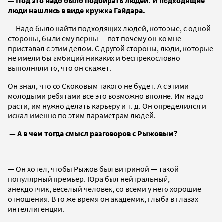
— Под это надо было подбирать людей. И подходящие
люди нашлись в виде кружка Гайдара.
— Надо было найти подходящих людей, которые, с одной
стороны, были ему верны — вот почему он ко мне
приставал с этим делом. С другой стороны, люди, которые
не имели бы амбиций никаких и беспрекословно
выполняли то, что он скажет.
Он знал, что со Скоковым такого не будет. А с этими
молодыми ребятами все это возможно вполне. Им надо
расти, им нужно делать карьеру и т. д. Он определился и
искал именно по этим параметрам людей.
— А в чем тогда смысл разговоров с Рыжовым?
— Он хотел, чтобы Рыжов был витриной — такой
популярный премьер. Юра был нейтральный,
анекдотчик, веселый человек, со всеми у него хорошие
отношения. В то же время он академик, глыба в глазах
интеллигенции.