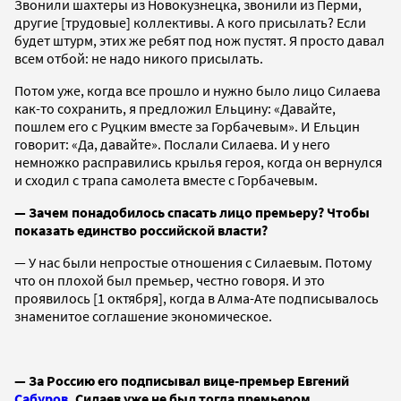
Звонили шахтеры из Новокузнецка, звонили из Перми,
другие [трудовые] коллективы. А кого присылать? Если
будет штурм, этих же ребят под нож пустят. Я просто давал
всем отбой: не надо никого присылать.
Потом уже, когда все прошло и нужно было лицо Силаева
как-то сохранить, я предложил Ельцину: «Давайте,
пошлем его с Руцким вместе за Горбачевым». И Ельцин
говорит: «Да, давайте». Послали Силаева. И у него
немножко расправились крылья героя, когда он вернулся
и сходил с трапа самолета вместе с Горбачевым.
— Зачем понадобилось спасать лицо премьеру? Чтобы
показать единство российской власти?
— У нас были непростые отношения с Силаевым. Потому
что он плохой был премьер, честно говоря. И это
проявилось [1 октября], когда в Алма-Ате подписывалось
знаменитое соглашение экономическое.
— За Россию его подписывал вице-премьер Евгений
Сабуров
, Силаев уже не был тогда премьером.