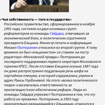
«Чья собственность — того и государство»
Российское правительство, сформированное в ноябре
1991 года, состояло из двух основных групп:
реформаторов из команды
Гайдара
, отвечавших за
экономический блок, и политических соратников
президента Ельцина. Министр печати и информации
Михаил
Полторанин
относился ко второй группе. К тому
времени он был «ельцинистом» со стажем: на посту
редактора «Московской правды» Полторанин до
последнего поддерживал первого секретаря Московского
горкома КПСС. После отставки Ельцина осенью 1987 года
он даже распространил поддельную речь шефа на
партийном пленуме, в которой содержались упреки в
адрес Раисы Горбачевой. На этого «волка политического
пиара» и возлагалась ответственность за
пропагандистское обеспечение реформ. Люди из
команды Гайдара упрекают Полторанина в том, что эту
работу он провалил. Полторанин, в 1993 году
окончательно разошедшийся с Ельциным, относится к