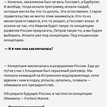
— Конечно, заказчиком был не весь Госсовет, а Бурбулис.
И вообще, тогда искали программу, искали людей,
которые могли бы что-то делать. Это естественно. Старое
правительство не могло этим заниматься. Кто-то из
министров оставался, кто-то уходил, а Госсовет искал. И
искали не так, что Иванов будет такую-то концепцию
развития России предлагать, Петров такую-то, а мы будем
выбирать. Искали уже под концепцию. Под ельцинскую
концепцию.
— И в чем она заключалась?
— Концепция заключалась в разрушении России. Еще до
путча у нас с Ельциным был серьезный разговор. Мы
поехали командой на Истринское водохранилище, сели
вдвоем с ним в лодку, уплыли, купались, плавали —
обмывали его президентство.
Обсуждали будущее России, в частности концепцию
(Михаила — Forbes) Малея.
— Приватизационную?