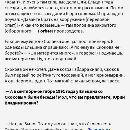
«Квант». И очень там сильные дела шли. Ельцин туда
съездил, влюбился в него, потом мне рассказывал. Потом
он вытащил его на заседании бюро горкома. И прилюдно
поучал: «Давайте брать на вооружение (передовой
опыт)!» А как его возьмешь — там половина закрытого
(оборонного. —
Forbes
) производства.
Ельцин ему еще до Силаева обещал пост премьера. Я
однажды Ельцина спрашиваю: «А почему вы Скокова не
берете?» — «Он матерится много». Я говорю: «Подумаешь,
все матерятся». Ну, это отвод такой.
Скокова он не хотел. Даже когда Гайдара сняли, Скоков
был первый по рейтингу голосований, а не Черномырдин.
А он: Черномырдин. Тот мягкий с начальством, как воск.
— А в сентябре-октябре 1991 года у Ельцина со
Скоковым были беседы? Мол, что вы предлагаете, Юрий
Владимирович?
— Нет, не было. Потому что он знал, что Скоков есть
Скоков. У него в октябре был разговор с
Явлинским
.