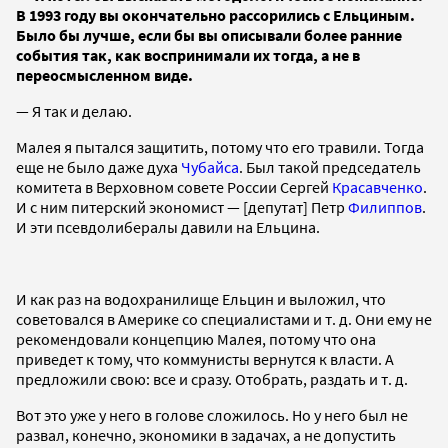
В 1993 году вы окончательно рассорились с Ельциным.
Было бы лучше, если бы вы описывали более ранние
события так, как воспринимали их тогда, а не в
переосмысленном виде.
— Я так и делаю.
Малея я пытался защитить, потому что его травили. Тогда
еще не было даже духа
Чубайса
. Был такой председатель
комитета в Верховном совете России Сергей
Красавченко
.
И с ним питерский экономист — [депутат] Петр
Филиппов
.
И эти псевдолибералы давили на Ельцина.
И как раз на водохранилище Ельцин и выложил, что
советовался в Америке со специалистами и т. д. Они ему не
рекомендовали концепцию Малея, потому что она
приведет к тому, что коммунисты вернутся к власти. А
предложили свою: все и сразу. Отобрать, раздать и т. д.
Вот это уже у него в голове сложилось. Но у него был не
развал, конечно, экономики в задачах, а не допустить