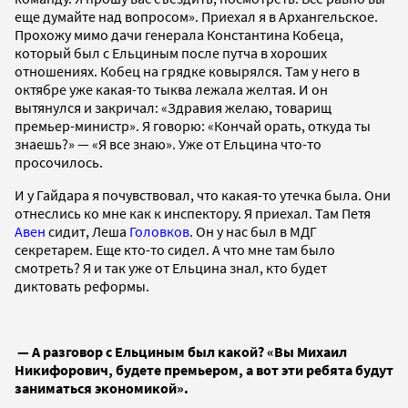
еще думайте над вопросом». Приехал я в Архангельское.
Прохожу мимо дачи генерала Константина Кобеца,
который был с Ельциным после путча в хороших
отношениях. Кобец на грядке ковырялся. Там у него в
октябре уже какая-то тыква лежала желтая. И он
вытянулся и закричал: «Здравия желаю, товарищ
премьер-министр». Я говорю: «Кончай орать, откуда ты
знаешь?» — «Я все знаю». Уже от Ельцина что-то
просочилось.
И у Гайдара я почувствовал, что какая-то утечка была. Они
отнеслись ко мне как к инспектору. Я приехал. Там Петя
Авен
сидит, Леша
Головков
. Он у нас был в МДГ
секретарем. Еще кто-то сидел. А что мне там было
смотреть? Я и так уже от Ельцина знал, кто будет
диктовать реформы.
— А разговор с Ельциным был какой? «Вы Михаил
Никифорович, будете премьером, а вот эти ребята будут
заниматься экономикой».