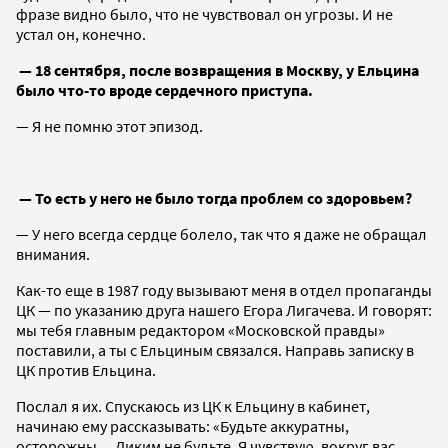
фразе видно было, что не чувствовал он угрозы. И не
устал он, конечно.
— 18 сентября, после возвращения в Москву, у Ельцина
было что-то вроде сердечного приступа.
— Я не помню этот эпизод.
— То есть у него не было тогда проблем со здоровьем?
— У него всегда сердце болело, так что я даже не обращал
внимания.
Как-то еще в 1987 году вызывают меня в отдел пропаганды
ЦК — по указанию друга нашего Егора Лигачева. И говорят:
мы тебя главным редактором «Московской правды»
поставили, а ты с Ельциным связался. Направь записку в
ЦК против Ельцина.
Послал я их. Спускаюсь из ЦК к Ельцину в кабинет,
начинаю ему рассказывать: «Будьте аккуратны,
осторожны… Диким не будьте. Я чувствую, вокруг вас