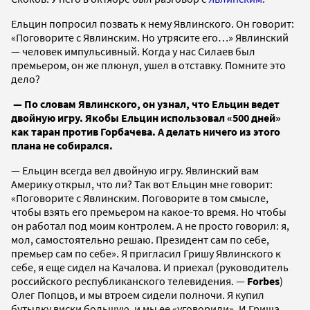
Ельцин попросил позвать к нему Явлинского. Он говорит:
«Поговорите с Явлинским. Но утрясите его…» Явлинский
— человек импульсивный. Когда у нас Силаев был
премьером, он же плюнул, ушел в отставку. Помните это
дело?
— По словам Явлинского, он узнал, что Ельцин ведет
двойную игру. Якобы Ельцин использовал «500 дней»
как таран против Горбачева. А делать ничего из этого
плана не собирался.
— Ельцин всегда вел двойную игру. Явлинский вам
Америку открыл, что ли? Так вот Ельцин мне говорит:
«Поговорите с Явлинским. Поговорите в том смысле,
чтобы взять его премьером на какое-то время. Но чтобы
он работал под моим контролем. А не просто говорил: я,
мол, самостоятельно решаю. Президент сам по себе,
премьер сам по себе». Я пригласил Гришу Явлинского к
себе, я еще сидел на Качалова. И приехал (руководитель
российского республиканского телевидения. —
Forbes
)
Олег Попцов, и мы втроем сидели полночи. Я купил
бутылку виски большую, и мы ее «уговорили». И Гриша