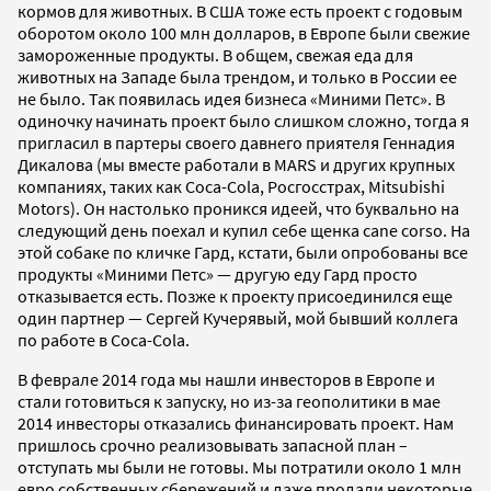
кормов для животных. В США тоже есть проект с годовым
оборотом около 100 млн долларов, в Европе были свежие
замороженные продукты. В общем, свежая еда для
животных на Западе была трендом, и только в России ее
не было. Так появилась идея бизнеса «Миними Петс». В
одиночку начинать проект было слишком сложно, тогда я
пригласил в партеры своего давнего приятеля Геннадия
Дикалова (мы вместе работали в MARS и других крупных
компаниях, таких как Coca-Cola, Росгосстрах, Mitsubishi
Motors). Он настолько проникся идеей, что буквально на
следующий день поехал и купил себе щенка cane corso. На
этой собаке по кличке Гард, кстати, были опробованы все
продукты «Миними Петс» — другую еду Гард просто
отказывается есть. Позже к проекту присоединился еще
один партнер — Сергей Кучерявый, мой бывший коллега
по работе в Coca-Cola.
В феврале 2014 года мы нашли инвесторов в Европе и
стали готовиться к запуску, но из-за геополитики в мае
2014 инвесторы отказались финансировать проект. Нам
пришлось срочно реализовывать запасной план –
отступать мы были не готовы. Мы потратили около 1 млн
евро собственных сбережений и даже продали некоторые