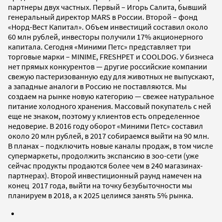
партнеры двух частных. Первый – Игорь Салита, бывший
генеральный директор MARS в России. Второй – фонд
«Норд-Вест Капитал». Объем инвестиций составил около
60 млн рублей, инвесторы получили 17% акционерного
капитала. Сегодня «Миними Петс» представляет три
торговые марки – MINIME, FRESHPET и COOLDOG. У бизнеса
нет прямых конкурентов — другие российские компании
свежую пастеризованную еду для животных не выпускают,
а западные аналоги в Россию не поставляются. Мы
создаем на рынке новую категорию — свежее натуральное
питание холодного хранения. Массовый покупатель с ней
еще не знаком, поэтому у клиентов есть определенное
недоверие. В 2016 году оборот «Миними Петс» составил
около 20 млн рублей, в 2017 собираемся выйти на 90 млн.
В планах – подключить новые каналы продаж, в том числе
супермаркеты, продолжить экспансию в зоо-сети (уже
сейчас продукты продаются более чем в 240 магазинах-
партнерах). Второй инвестиционный раунд намечен на
конец 2017 года, выйти на точку безубыточности мы
планируем в 2018, а к 2025 целимся занять 5% рынка.