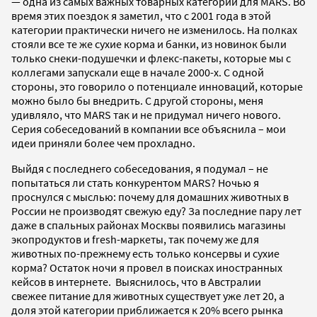
— одна из самых важных товарных категорий для MARS. Во
время этих поездок я заметил, что с 2001 года в этой
категории практически ничего не изменилось. На полках
стояли все те же сухие корма и банки, из новинок были
только снеки-подушечки и флекс-пакеты, которые мы с
коллегами запускали еще в начале 2000-х. С одной
стороны, это говорило о потенциале инноваций, которые
можно было бы внедрить. С другой стороны, меня
удивляло, что MARS так и не придумал ничего нового.
Серия собеседований в компании все объяснила – мои
идеи приняли более чем прохладно.
Выйдя с последнего собеседования, я подумал – не
попытаться ли стать конкурентом MARS? Ночью я
проснулся с мыслью: почему для домашних животных в
России не производят свежую еду? За последние пару лет
даже в спальных районах Москвы появились магазины
экопродуктов и fresh-маркеты, так почему же для
животных по-прежнему есть только консервы и сухие
корма? Остаток ночи я провел в поисках иностранных
кейсов в интернете. Выяснилось, что в Австралии
свежее питание для животных существует уже лет 20, а
доля этой категории приближается к 20% всего рынка