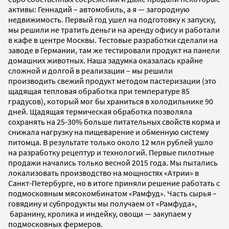
активы: Геннадий – автомобиль, а я — загородную
недвижимость. Первый год ушел на подготовку к запуску,
мы решили не тратить деньги на аренду офису и работали
в кафе в центре Москвы. Тестовые разработки сделали на
заводе в Германии, там же тестировали продукт на панели
домашних животных. Наша задумка оказалась крайне
сложной и долгой в реализации – мы решили
производить свежий продукт методом пастеризации (это
щадящая тепловая обработка при температуре 85
градусов), который мог бы храниться в холодильнике 90
дней. Щадящая термическая обработка позволяла
сохранять на 25-30% больше питательных свойств корма и
снижала нагрузку на пищеварение и обменную систему
питомца. В результате только около 12 млн рублей ушло
на разработку рецептур и технологий. Первые пилотные
продажи начались только весной 2015 года. Мы пытались
локализовать производство на мощностях «Атрии» в
Санкт-Петербурге, но в итоге приняли решение работать с
подмосковным мясокомбинатом «Рамфуд». Часть сырья –
говядину и субпродукты мы получаем от «Рамфуда»,
баранину, кролика и индейку, овощи — закупаем у
подмосковных фермеров.