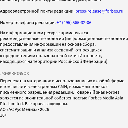
Адрес электронной почты редакции:
press-release@forbes.ru
Номер телефона редакции:
+7 (495) 565-32-06
На информационном ресурсе применяются
рекомендательные технологии (информационные технологии
предоставления информации на основе сбора,
систематизации и анализа сведений, относящихся
к предпочтениям пользователей сети «Интернет»,
находящихся на территории Российской Федерации)
СМИ2
SPARROW
INFOX
Перепечатка материалов и использование их в любой форме,
в том числе и в электронных СМИ, возможны только с
письменного разрешения редакции. Товарный знак Forbes
является исключительной собственностью Forbes Media Asia
Pte. Limited. Все права защищены.
AO «АС Рус Медиа»
·
2026
16+