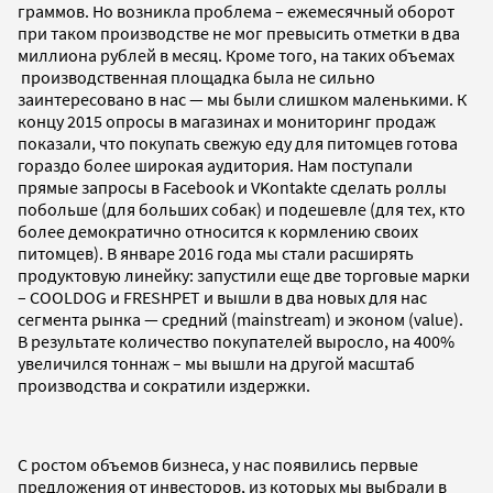
граммов. Но возникла проблема – ежемесячный оборот
при таком производстве не мог превысить отметки в два
миллиона рублей в месяц. Кроме того, на таких объемах
производственная площадка была не сильно
заинтересовано в нас — мы были слишком маленькими. К
концу 2015 опросы в магазинах и мониторинг продаж
показали, что покупать свежую еду для питомцев готова
гораздо более широкая аудитория. Нам поступали
прямые запросы в Facebook и VKontakte сделать роллы
побольше (для больших собак) и подешевле (для тех, кто
более демократично относится к кормлению своих
питомцев). В январе 2016 года мы стали расширять
продуктовую линейку: запустили еще две торговые марки
– COOLDOG и FRESHPET и вышли в два новых для нас
сегмента рынка — средний (mainstream) и эконом (value).
В результате количество покупателей выросло, на 400%
увеличился тоннаж – мы вышли на другой масштаб
производства и сократили издержки.
С ростом объемов бизнеса, у нас появились первые
предложения от инвесторов, из которых мы выбрали в