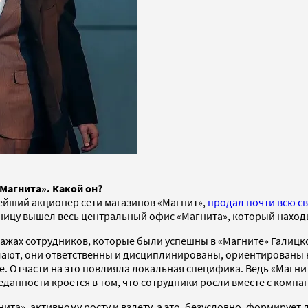
Магнита». Какой он?
ейший акционер сети магазинов «Магнит»,
продал почти всю с
тницу вышел весь центральный офис «Магнита», который находи
ажах сотрудников, которые были успешны в «Магните» Галицко
делают, они ответственны и дисциплинированы, ориентированы 
. Отчасти на это повлияла локальная специфика. Ведь «Магнит
еданности кроется в том, что сотрудники росли вместе с компа
ита», активному росту и взлету, а это, безусловно, формирует 