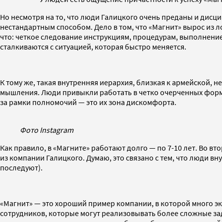
Но несмотря на то, что люди Галицкого очень преданы и дисци
нестандартным способом. Дело в том, что «Магнит» вырос из л
что: четкое следование инструкциям, процедурам, выполнение 
сталкиваются с ситуацией, которая быстро меняется.
К тому же, такая внутренняя иерархия, близкая к армейской, 
мышления. Люди привыкли работать в четко очерченных форма
за рамки полномочий — это их зона дискомфорта.
Фото Instagram
Как правило, в «Магните» работают долго — по 7-10 лет. Во 
из компании Галицкого. Думаю, это связано с тем, что люди в
последуют).
«Магнит» — это хороший пример компании, в которой много экс
сотрудников, которые могут реализовывать более сложные зад