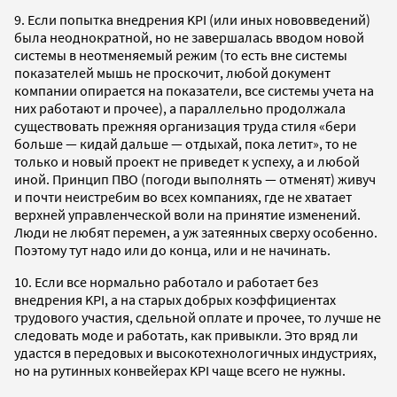
9. Если попытка внедрения KPI (или иных нововведений)
была неоднократной, но не завершалась вводом новой
системы в неотменяемый режим (то есть вне системы
показателей мышь не проскочит, любой документ
компании опирается на показатели, все системы учета на
них работают и прочее), а параллельно продолжала
существовать прежняя организация труда стиля «бери
больше — кидай дальше — отдыхай, пока летит», то не
только и новый проект не приведет к успеху, а и любой
иной. Принцип ПВО (погоди выполнять — отменят) живуч
и почти неистребим во всех компаниях, где не хватает
верхней управленческой воли на принятие изменений.
Люди не любят перемен, а уж затеянных сверху особенно.
Поэтому тут надо или до конца, или и не начинать.
10. Если все нормально работало и работает без
внедрения KPI, а на старых добрых коэффициентах
трудового участия, сдельной оплате и прочее, то лучше не
следовать моде и работать, как привыкли. Это вряд ли
удастся в передовых и высокотехнологичных индустриях,
но на рутинных конвейерах KPI чаще всего не нужны.