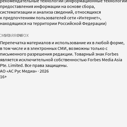
рекомендательные технологии (информационные технологии
предоставления информации на основе сбора,
систематизации и анализа сведений, относящихся
к предпочтениям пользователей сети «Интернет»,
находящихся на территории Российской Федерации)
СМИ2
SPARROW
INFOX
Перепечатка материалов и использование их в любой форме,
в том числе и в электронных СМИ, возможны только с
письменного разрешения редакции. Товарный знак Forbes
является исключительной собственностью Forbes Media Asia
Pte. Limited. Все права защищены.
AO «АС Рус Медиа»
·
2026
16+