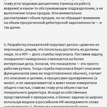
главу угла трудовую дисциплину (приход на работу
вовремя) в каком-то обслуживающем подразделении, а не
выполнение плана продаж. Или внимательно
рассматривает объем продаж, но не обращает внимания
на объем просроченной дебиторской задолженности — и
так далее.
5. Разработку показателей поручают делать «девочке из
персонала», решив, что поскольку достигать их должны
люди, то и KPI — дело службы персонала. Поставив задачу,
генералитет немедленно отвлекается на более
интересные дела, полагая, что показатели — это просто
рабочая рутина. Тогда служба персонала берет описание
функционалов (ими же подготовленное обычно), считает
это описание и целями, и процессами одновременно (а
может, и не заморачивается) и ваяет некие измерители
общего счастья, ставя во главу угла объем счастья
генерального директора. Исходя из собственных
представлений о прекрасном, о бизнес-задачах (и широко
используя модное в российском HR-менеджменте слово
«осознанность»). Потом эта гуманитарная былина