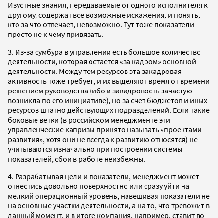
Изустные знания, передаваемые от одного исполнителя к
другому, содержат все возможные искажения, и понять,
кто за что отвечает, невозможно. Тут тоже показатели
просто не к чему привязать.
3. Из-за сумбура в управлении есть большое количество
деятельности, которая остается «за кадром» основной
деятельности. Между тем ресурсов эта закадровая
активность тоже требует, и их выделяют время от времени
решением руководства (ибо и закадровость зачастую
возникла по его инициативе), но за счет бюджетов и иных
ресурсов штатно действующих подразделений. Если такие
боковые ветки (в российском менеджменте эти
управленческие капризы принято называть «проектами
развития», хотя они не всегда к развитию относятся) не
учитываются изначально при построении системы
показателей, сбои в работе неизбежны.
4. Разрабатывая цели и показатели, менеджмент может
отнестись довольно поверхностно или сразу уйти на
мелкий операционный уровень, навешивая показатели не
на основные участки деятельности, а на то, что тревожит в
данный момент, и в итоге компания, например, ставит во