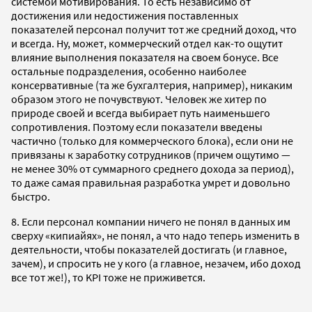
системой мотивирования. То есть независимо от
достижения или недостижения поставленных
показателей персонал получит тот же средний доход, что
и всегда. Ну, может, коммерческий отдел как-то ощутит
влияние выполнения показателя на своем бонусе. Все
остальные подразделения, особенно наиболее
консервативные (та же бухгалтерия, например), никаким
образом этого не почувствуют. Человек же хитер по
природе своей и всегда выбирает путь наименьшего
сопротивления. Поэтому если показатели введены
частично (только для коммерческого блока), если они не
привязаны к заработку сотрудников (причем ощутимо —
не менее 30% от суммарного среднего дохода за период),
то даже самая правильная разработка умрет и довольно
быстро.
8. Если персонал компании ничего не понял в данных им
сверху «кипиайях», не понял, а что надо теперь изменить в
деятельности, чтобы показателей достигать (и главное,
зачем), и спросить не у кого (а главное, незачем, ибо доход
все тот же!), то KPI тоже не приживется.