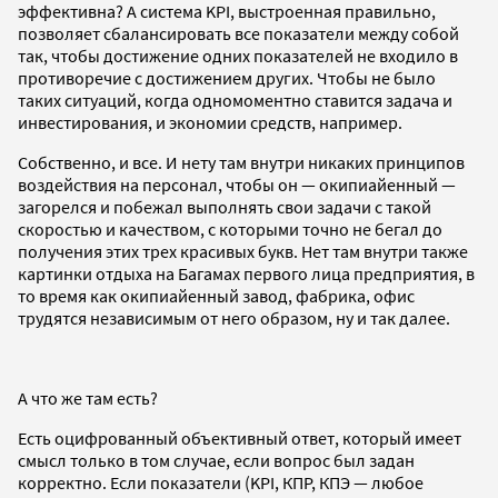
эффективна? А система KPI, выстроенная правильно,
позволяет сбалансировать все показатели между собой
так, чтобы достижение одних показателей не входило в
противоречие с достижением других. Чтобы не было
таких ситуаций, когда одномоментно ставится задача и
инвестирования, и экономии средств, например.
Собственно, и все. И нету там внутри никаких принципов
воздействия на персонал, чтобы он — окипиайенный —
загорелся и побежал выполнять свои задачи с такой
скоростью и качеством, с которыми точно не бегал до
получения этих трех красивых букв. Нет там внутри также
картинки отдыха на Багамах первого лица предприятия, в
то время как окипиайенный завод, фабрика, офис
трудятся независимым от него образом, ну и так далее.
А что же там есть?
Есть оцифрованный объективный ответ, который имеет
смысл только в том случае, если вопрос был задан
корректно. Если показатели (KPI, КПР, КПЭ — любое