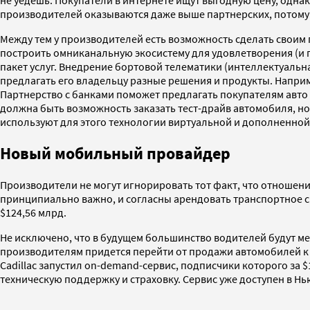
не уедешь. Покупатели в интернете ищут выгодную цену, однак
производителей оказываются даже выше партнерских, потому 
Между тем у производителей есть возможность сделать своим п
построить омниканальную экосистему для удовлетворения (и 
пакет услуг. Внедрение бортовой телематики (интеллектуальн
предлагать его владельцу разные решения и продукты. Напри
Партнерство с банками поможет предлагать покупателям авто
должна быть возможность заказать тест-драйв автомобиля, но
используют для этого технологии виртуальной и дополненной
Новый мобильный провайдер
Производители не могут игнорировать тот факт, что отношен
принципиально важно, и согласны арендовать транспортное с
$124,56 млрд.
Не исключено, что в будущем большинство водителей будут ме
производителям придется перейти от продажи автомобилей к
Cadillac запустил on-demand-сервис, подписчики которого за $
техническую поддержку и страховку. Сервис уже доступен в Н