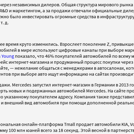
через независимых дилеров. Общая структура мирового рынка
&D и маркетингом, а за продажи отвечали официальные дилеры
нужно было инвестировать огромные средства в инфраструктуру
. д.
нее время круто изменились. Взрослеет поколение Z, привыкш
омобилей в мире используют цифровые каналы при выборе марк
& Young
показало, что 46% покупателей автомобилей по всему 
ейс интернет-магазина и продуманный процесс покупки через
айте, — нежелание общаться с менеджерами в автосалонах, ко
ентов при выборе авто ищут информацию на сайтах производи
жи. Mercedes запустил интернет-магазин в Германии в 2013 го
тверть новых и подержанных автомобилей Mercedes. На сайте 
т по указанному покупателем адресу. Компания также представ
на и внешний вид автомобиля при помощи дополненной реальн
альная онлайн-платформа Tmall продает автомобили KIA, Volks
мму 100 млн юаней всего за 18 секунд. Этой весной в партнерст