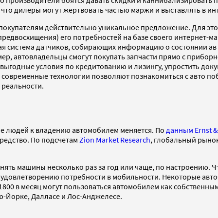
о производители боятся давать скидки и каннибализировать пр
что дилеры могут жертвовать частью маржи и выставлять в и
окупателям действительно уникальное предложение. Для этого 
предвосхищения) его потребностей на базе своего интернет-м
ая система датчиков, собирающих информацию о состоянии авт
мер, автовладельцы смогут покупать запчасти прямо с прибор
 выгодные условия по кредитованию и лизингу, упростить док
 современные технологии позволяют познакомиться с авто побл
 реальности.
ие людей к владению автомобилем меняется. По
данным Ernst &
редство. По подсчетам
Zion Market Research
, глобальный рынок
нять машины несколько раз за год или чаще, по настроению. 
 удовлетворению потребности в мобильности. Некоторые авто
1800 в месяц могут пользоваться автомобилем как собственным,
ью-Йорке, Далласе и Лос-Анджелесе.