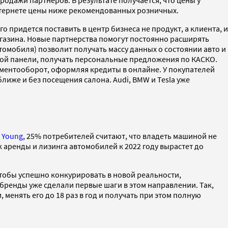
одажи партнеров. В результате получается, что цены у
нтернете цены ниже рекомендованных розничных.
придется поставить в центр бизнеса не продукт, а клиента, и
агазина. Новые партнерства помогут постоянно расширять
омобиля) позволит получать массу данных о состоянии авто и
ной панели, получать персональные предложения по КАСКО.
ументооборот, оформляя кредиты в онлайне. У покупателей
иже и без посещения салона. Audi, BMW и Tesla уже
 Young
, 25% потребителей считают, что владеть машиной не
 аренды и лизинга автомобилей к 2022 году вырастет до
Чтобы успешно конкурировать в новой реальности,
бренды уже сделали первые шаги в этом направлении.
Так,
 менять его до 18 раз в год и получать при этом полную