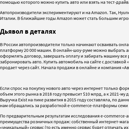
помощью которого можно купить авто или взять на тест-драйв
Автопроизводители экспериментируют и на Amazon. Так, Hyunda
Италии. В ближайшие годы Amazon может стать большим игроко
Дьявол в деталях
В России автопроизводители только начинают осваивать онлай
платформу 20 000 машин. В онлайн-шоу-руме можно выбрать авт
оформлять договор, завершать оплату и забирать машину все р
забронировать авто. Купить автомобиль на сайте с доставкой
продает через сайт. Начала продажи в онлайне и компания «А
Если спрос на покупку нового авто через интернет только фор
объем этого рынка в 2018 году превысит $10 млрд, а к 2021-му 
Выручка Exist на пике развития в 2015 году составляла, по д
нам обращались за разработкой e-commerce-платформы семи 
По предварительным результатам исследования e-commerce-аге
преимущества розничных продаж: собственный интернет-мага
«уникальный» сервис (то есть именно сервис будет отличать и