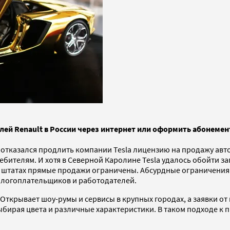
илей Renault в России через интернет или оформить абонемент
а отказался продлить компании Tesla лицензию на продажу ав
телям. И хотя в Северной Каролине Tesla удалось обойти за
гих штатах прямые продажи ограничены. Абсурдные ограничен
алогоплательщиков и работодателей.
Открывает шоу-румы и сервисы в крупных городах, а заявки от
бирая цвета и различные характеристики. В таком подходе к п