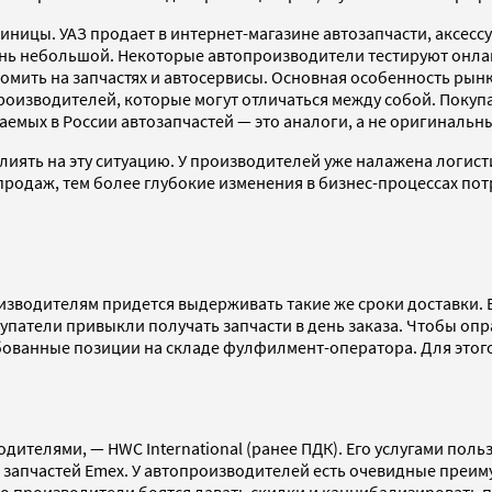
ицы. УАЗ продает в интернет-магазине автозапчасти, аксессуа
очень небольшой. Некоторые автопроизводители тестируют онл
омить на запчастях и автосервисы. Основная особенность рынк
роизводителей, которые могут отличаться между собой. Покупа
аемых в России автозапчастей — это аналоги, а не оригинальн
лиять на эту ситуацию. У производителей уже налажена логис
продаж, тем более глубокие изменения в бизнес-процессах пот
водителям придется выдерживать такие же сроки доставки. Ес
упатели привыкли получать запчасти в день заказа. Чтобы оп
бованные позиции на складе фулфилмент-оператора. Для этого
телями, — HWC International (ранее ПДК). Его услугами пользую
 запчастей Emex. У автопроизводителей есть очевидные преим