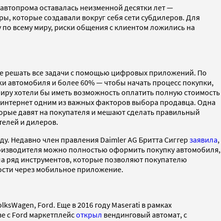
 автопрома оставалась неизменной десятки лет —
, которые создавали вокруг себя сети субдилеров. Для
 по всему миру, риски общения с клиентом ложились на
ее решать все задачи c помощью цифровых приложений. По
и автомобиля и более 60% — чтобы начать процесс покупки,
миру хотели бы иметь возможность оплатить полную стоимость
 интернет одним из важных факторов выбора продавца. Одна
торые давят на покупателя и мешают сделать правильный
телей и дилеров.
ду. Недавно член правления Daimler AG Бритта Сиггер
заявила
,
производителя можно полностью оформить покупку автомобиля,
ила ряд инструментов, которые позволяют покупателю
ости через мобильное приложение.
Wagen, Ford. Еще в 2016 году Maserati в рамках
ве с Ford маркетплейс
открыл
вендинговый автомат, с