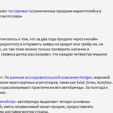
ysler
тестировал
ограниченные продажи маркетплейса в
 аксессуары.
италось о том, что за два года продало через онлайн-
едоплату и отправить заявку на кредит или трейд-ин, но
с, но там тоже можно только проверить наличие и
ы сервиса дилер рассказывал, что каждую четвертую машину
ет. По
данным исследовательской компании Hedges
, мировой
ном через крупных агрегаторов, таких как Exist, Emex, AutoDoc.
ез рассматривают практически все автобренды. За полгода к
нии.
ритейлер»
автобренды выделяют четыре основных
й, иметь независимый канал продаж, предоставлять
ию доставки внутри страны.