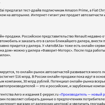
.
i предлагал тест-драйв подписчикам Amazon Prime, а Fiat Chr
м на авторынке. Интернет-гигант уже продает автозапчасти и
н-продажи. Российское представительство Renault недавно отч
омобиль и заказать его в салон ближайшего дилера, внести пр
авно придется у дилера. У «АвтоВАЗа» тоже есть онлайн-серви
 «на дом» можно у дилера «Фаворит-Моторс». После года работ
вилон».
мируется, то онлайн-рынок автозапчастей развивается много л
достигнет $16 млрд. В России онлайн-продажи пока идут в основ
анным компании, 30 млрд рублей. Потенциал онлайн-рынка всерь
автопроизводителей — это и российские, и зарубежные компа
нтства Aero и издания E-pepper.ru
«Производитель — новый 
зин позволяет собирать данные о предпочтениях потребителе
х интернет-магазин от дилерских центров) и увеличить географ