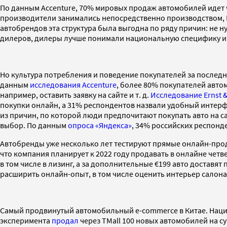
По данным Accenture, 70% мировых продаж автомобилей идет 
производители занимались непосредственно производством, R
автобрендов эта структура была выгодна по ряду причин: не 
дилеров, дилеры лучше понимали национальную специфику и т
Но культура потребления и поведение покупателей за послед
данным
исследования Accenture
, более 80% покупателей авт
например, оставить заявку на сайте и т. д.
Исследование Ernst 
покупки онлайн, а 31% респондентов назвали удобный интерф
из причин, по которой люди предпочитают покупать авто на с
выбор. По данным
опроса «Яндекса»
, 34% российских респонд
Автобренды уже несколько лет тестируют прямые онлайн-прода
что компания планирует к 2022 году продавать в онлайне че
в том числе в лизинг, а за дополнительные €199 авто доставя
расширить онлайн-опыт, в том числе оценить интерьер сало
Самый продвинутый автомобильный e-commerce в Китае. Национ
эксперимента
продал
через TMall 100 новых автомобилей на су