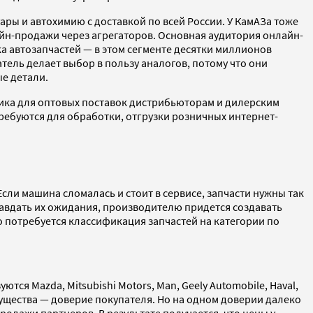
ры и автохимию с доставкой по всей России. У КамАЗа тоже
айн-продажи через агрегаторов. Основная аудитория онлайн-
а автозапчастей — в этом сегменте десятки миллионов
тель делает выбор в пользу аналогов, потому что они
ые детали.
тика для оптовых поставок дистрибьюторам и дилерским
ребуются для обработки, отгрузки розничных интернет-
ли машина сломалась и стоит в сервисе, запчасти нужны так
равдать их ожидания, производителю придется создавать
 потребуется классификация запчастей на категории по
тся Mazda, Mitsubishi Motors, Man, Geely Automobile, Haval,
ущества — доверие покупателя. Но на одном доверии далеко