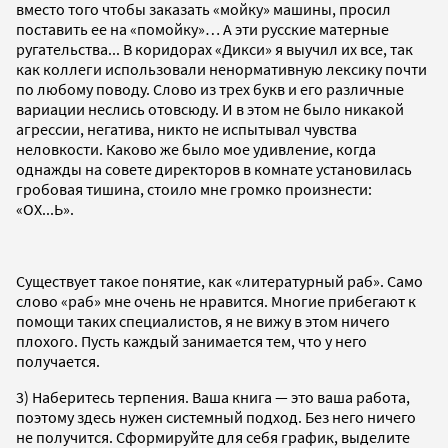
вместо того чтобы заказать «мойку» машины, просил
поставить ее на «помойку»… А эти русские матерные
ругательства... В коридорах «Дикси» я выучил их все, так
как коллеги использовали ненормативную лексику почти
по любому поводу. Слово из трех букв и его различные
вариации неслись отовсюду. И в этом не было никакой
агрессии, негатива, никто не испытывал чувства
неловкости. Каково же было мое удивление, когда
однажды на совете директоров в комнате установилась
гробовая тишина, стоило мне громко произнести:
«ОХ...Ь».
Существует такое понятие, как «литературный раб». Само
слово «раб» мне очень не нравится. Многие прибегают к
помощи таких специалистов, я не вижу в этом ничего
плохого. Пусть каждый занимается тем, что у него
получается.
3) Наберитесь терпения. Ваша книга — это ваша работа,
поэтому здесь нужен системный подход. Без него ничего
не получится. Сформируйте для себя график, выделите